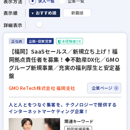
求人一覧
企業一覧
表示方法
表示順
おすすめ順
新着順
詳細表示
正社員
企画・提案営業
未経験者OK
【福岡】SaaSセールス／新規立ち上げ！福
岡拠点責任者を募集！◆不動産DX化／GMO
グループ新規事業／充実の福利厚生と安定基
盤
GMO ReTech株式会社 福岡支社
企業ページ
人と人とをつなぐ集客を。テクノロジーで提供する
インターネットマーケティング企業！
関連キーワード
幹部候補募集