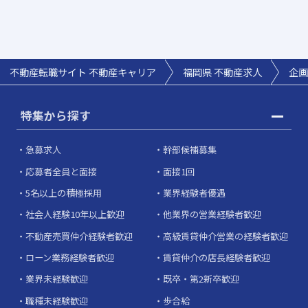
不動産転職サイト 不動産キャリア
福岡県
不動産求人
企画
特集から探す
急募求人
幹部候補募集
応募者全員と面接
面接1回
5名以上の積極採用
業界経験者優遇
社会人経験10年以上歓迎
他業界の営業経験者歓迎
不動産売買仲介経験者歓迎
高級賃貸仲介営業の経験者歓迎
ローン業務経験者歓迎
賃貸仲介の店長経験者歓迎
業界未経験歓迎
既卒・第2新卒歓迎
職種未経験歓迎
歩合給