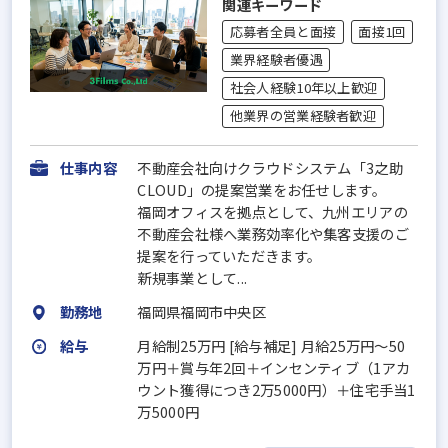
関連キーワード
応募者全員と面接
面接1回
業界経験者優遇
社会人経験10年以上歓迎
他業界の営業経験者歓迎
仕事内容
不動産会社向けクラウドシステム「3之助
CLOUD」の提案営業をお任せします。
福岡オフィスを拠点として、九州エリアの
不動産会社様へ業務効率化や集客支援のご
提案を行っていただきます。
新規事業として...
勤務地
福岡県福岡市中央区
給与
月給制25万円 [給与補足] ⽉給25万円〜50
万円＋賞与年2回＋インセンティブ（1アカ
ウント獲得につき2万5000円）＋住宅手当1
万5000円