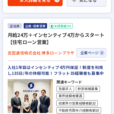
正社員
企画・提案営業
未経験者OK
月給24万＋インセンティブ4万からスタート
【住宅ローン営業】
吉田通信株式会社 博多ローンプラザ
企業ページ
入社1年目はインセンティブ4万円保証！制度を利用
し135日/年の休暇可能！フラット35経験者も募集中
関連キーワード
急募求人
幹部候補募集
業界経験者優遇
他業界の営業経験者歓迎
不動産売買仲介経験者歓迎