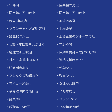
年俸制
成果給が充実
固定給25万円以上
固定給35万円以上
設立5年以内
地域密着型
フランチャイズ加盟店舗
上場企業
設立30年以上
上場企業のグループ会社
英語・中国語を活かせる
学歴不問
宅建取引士歓迎
自動車免許未取得でもOK
社宅・家賃補助あり
資格支援制度あり
研修制度あり
転勤なし
フレックス勤務あり
残業少ない
マイカー通勤可
女性が活躍中
扶養控除内で働ける
ノルマ無し
副業OK
ブランクOK
離職率5％以下
平均年齢20代