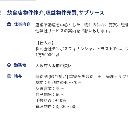
‼ 飲食店物件仲介,収益物件売買,サブリース
仕事内容
店舗不動産を中心とした 物件の仲介、売買、管
他弊社サービスの案内をお願い致します。
【仕入れ】
株式会社テンポスフィナンシャルトラストでは、
1万5000件以...
勤務地
大阪府大阪市中央区
給与
時給制 [給与補足] ◎完全歩合給 ＋ 管理・サ
基本：粗利益の40～70％
反響営業：40％
自己開拓：60%
手数料W：+10％
管理物件：3,000～50,...