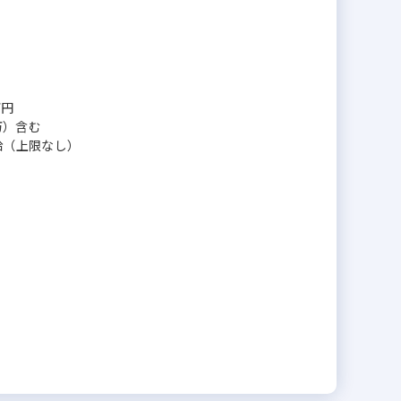
万円
万）含む
給（上限なし）