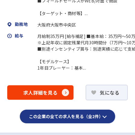
■フィールドセールスがWEB/対面で商談
【ターゲット・商材等】...
勤務地
大阪府大阪市中央区
給与
月給制35万円 [給与補足] ■基本給：35万円〜50
※上記年収に固定残業代月30時間分（7万円～10
■別途インセンティブ賞与：別途実績に応じて支
【モデルケース】
1年目プレーヤー：基本...
求人詳細を見る
気になる
この企業の全ての求人を見る（全2件）