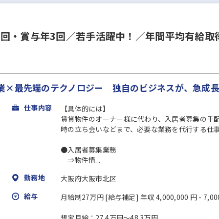
回・賞与年3回／若手活躍中！／年間平均有給取得
業×最先端のテクノロジー 独自のビジネスが、急成
仕事内容
【具体的には】
賃貸物件のオーナー様に代わり、入居者募集の手
時の立ち会いなどまで、必要な業務を代行する仕
●入居者募集業務
⇒物件情...
勤務地
大阪府大阪市北区
給与
月給制27万円 [給与補足] 年収 4,000,000 円 - 7,00
想定月給：27.4万円～48.3万円