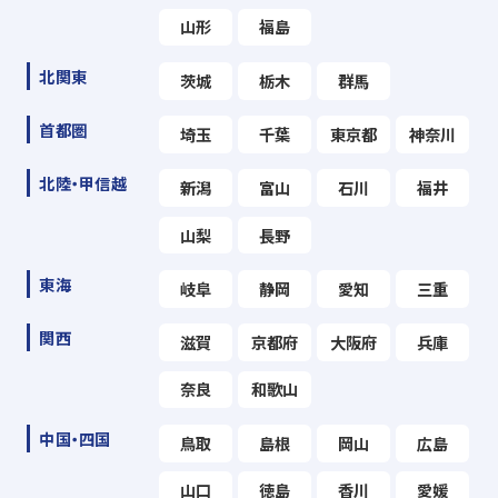
山形
福島
北関東
茨城
栃木
群馬
首都圏
埼玉
千葉
東京都
神奈川
北陸・甲信越
新潟
富山
石川
福井
山梨
長野
東海
岐阜
静岡
愛知
三重
関西
滋賀
京都府
大阪府
兵庫
奈良
和歌山
中国・四国
鳥取
島根
岡山
広島
山口
徳島
香川
愛媛