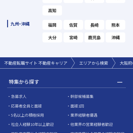
高知
九州・沖縄
福岡
佐賀
長崎
熊本
大分
宮崎
鹿児島
沖縄
不動産転職サイト 不動産キャリア
エリアから検索
大阪府
特集から探す
急募求人
幹部候補募集
応募者全員と面接
面接1回
5名以上の積極採用
業界経験者優遇
社会人経験10年以上歓迎
他業界の営業経験者歓迎