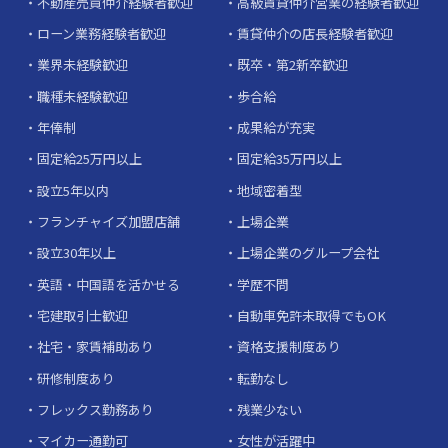
不動産売買仲介経験者歓迎
高級賃貸仲介営業の経験者歓迎
ローン業務経験者歓迎
賃貸仲介の店長経験者歓迎
業界未経験歓迎
既卒・第2新卒歓迎
職種未経験歓迎
歩合給
年俸制
成果給が充実
固定給25万円以上
固定給35万円以上
設立5年以内
地域密着型
フランチャイズ加盟店舗
上場企業
設立30年以上
上場企業のグループ会社
英語・中国語を活かせる
学歴不問
宅建取引士歓迎
自動車免許未取得でもOK
社宅・家賃補助あり
資格支援制度あり
研修制度あり
転勤なし
フレックス勤務あり
残業少ない
マイカー通勤可
女性が活躍中