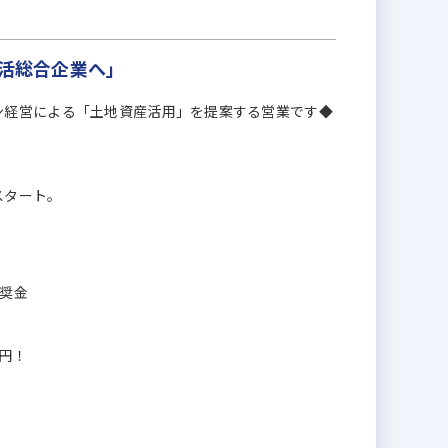
生活総合企業へ」
ン経営による「土地資産活用」を提案する営業です◆
スタート。
報奨金
万円！