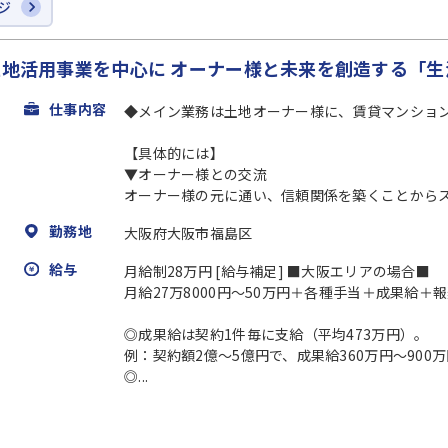
ジ
土地活用事業を中心に オーナー様と未来を創造する「
仕事内容
◆メイン業務は土地オーナー様に、賃貸マンショ
【具体的には】
▼オーナー様との交流
オーナー様の元に通い、信頼関係を築くことから
勤務地
大阪府大阪市福島区
給与
月給制28万円 [給与補足] ■大阪エリアの場合■
月給27万8000円～50万円＋各種手当＋成果給＋
◎成果給は契約1件毎に支給（平均473万円）。
例：契約額2億～5億円で、成果給360万円～900
◎...