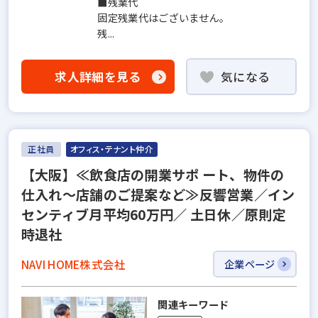
■残業代
固定残業代はございません。
残...
求人詳細を見る
気になる
正社員
オフィス・テナント仲介
【大阪】≪飲食店の開業サポ ート、物件の
仕入れ～店舗のご提案など≫反響営業／イン
センティブ月平均60万円／ 土日休／原則定
時退社
NAVI HOME株式会社
企業ページ
関連キーワード