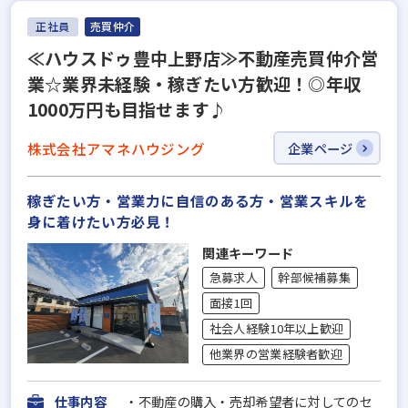
正社員
売買仲介
≪ハウスドゥ豊中上野店≫不動産売買仲介営
業☆業界未経験・稼ぎたい方歓迎！◎年収
1000万円も目指せます♪
株式会社アマネハウジング
企業ページ
稼ぎたい方・営業力に自信のある方・営業スキルを
身に着けたい方必見！
関連キーワード
急募求人
幹部候補募集
面接1回
社会人経験10年以上歓迎
他業界の営業経験者歓迎
仕事内容
・不動産の購入・売却希望者に対してのセ