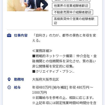
他業界の営業経験者歓迎
不動産売買仲介経験者歓迎
高級賃貸仲介営業の経験者歓
迎
仕事内容
「目利き」の力が、都市の景色と年収を変
える。
≪業務詳細≫
■戦略的ネットワーク構築： 仲介会社・金
融機関との信頼関係を深化させ、質の高い
非公開情報を安定的に収集。
■クリエイティブ・プラン...
勤務地
大阪府大阪市北区
給与
年収480万円 [給与補足] 年収 480万円 ～
1000万円
※前職給与を参考の上、相談に応じます。
※上記年収には固定残業時間40時間分を含