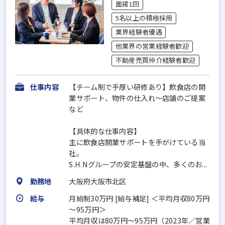
面接1回
5名以上の積極採用
業界経験者優遇
他業界の営業経験者歓迎
不動産売買仲介経験者歓迎
仕事内容
【チーム制で手厚い研修あり】飲食店の開
業サポート、物件の仕入れ～店舗のご提案
など
【具体的な仕事内容】
主に飲食店開業サポートを手がけている当
社。
S.H.Nグループの安定基盤の中、多くのお...
勤務地
大阪府大阪市北区
給与
月給制30万円 [給与補足] ＜平均月収80万円
～95万円＞
平均月収は80万円～95万円（2023年／営業