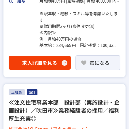
給与
月給制40万円 [給与補足] 月給 400,000 円 -
※現年収・経験・スキル等を考慮いたしま
す
※試用期間3ヶ月(条件変更無)
≪内訳≫
例：月給40万円の場合
基本給：234,665円 固定残業：100,33...
求人詳細を見る
気になる
正社員
設計
≪注文住宅事業本部 設計部（実施設計・企
画設計）／吹田市≫業務経験者の採用／福利
厚生充実◎
株式会社AQ Group（アキュラホーム）