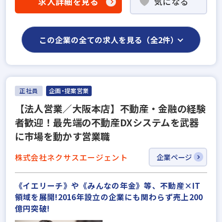
求人詳細を見る
気になる
この企業の全ての求人を見る（全2件）
正社員
企画・提案営業
【法⼈営業／⼤阪本店】不動産‧⾦融の経験
者歓迎！最先端の不動産DXシステムを武器
に市場を動かす営業職
株式会社ネクサスエージェント
企業ページ
《イエリーチ》や《みんなの年金》等、不動産×IT
領域を展開!2016年設立の企業にも関わらず売上200
億円突破!