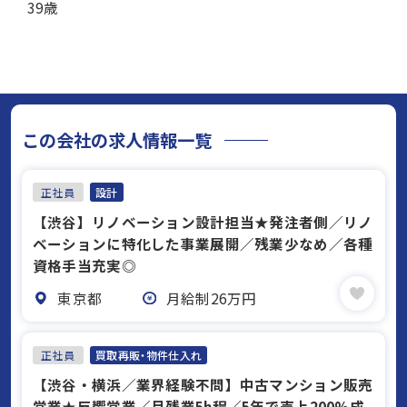
39歳
この会社の求人情報一覧
正社員
設計
【渋谷】リノベーション設計担当★発注者側／リノ
ベーションに特化した事業展開／残業少なめ／各種
資格手当充実◎
東京都
月給制26万円
正社員
買取再販・物件仕入れ
【渋谷・横浜／業界経験不問】中古マンション販売
営業★反響営業／月残業5h程／5年で売上200%成