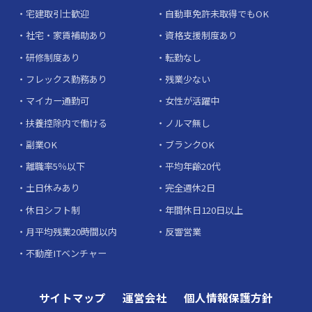
宅建取引士歓迎
自動車免許未取得でもOK
社宅・家賃補助あり
資格支援制度あり
研修制度あり
転勤なし
フレックス勤務あり
残業少ない
マイカー通勤可
女性が活躍中
扶養控除内で働ける
ノルマ無し
副業OK
ブランクOK
離職率5％以下
平均年齢20代
土日休みあり
完全週休2日
休日シフト制
年間休日120日以上
月平均残業20時間以内
反響営業
不動産ITベンチャー
サイトマップ
運営会社
個人情報保護方針