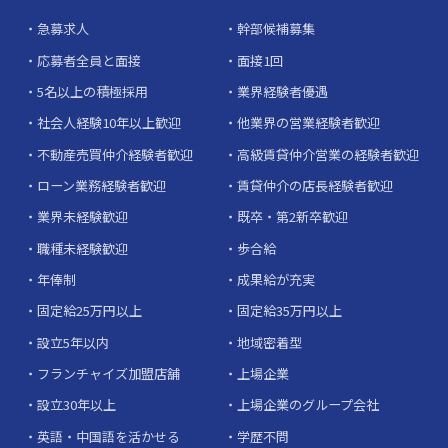
急募求人
幹部候補募集
応募者全員と面接
面接1回
5名以上の積極採用
業界経験者優遇
社会人経験10年以上歓迎
他業界の営業経験者歓迎
不動産売買仲介経験者歓迎
高級賃貸仲介営業の経験者歓迎
ローン業務経験者歓迎
賃貸仲介の店長経験者歓迎
業界未経験歓迎
既卒・第2新卒歓迎
職種未経験歓迎
歩合給
年俸制
成果給が充実
固定給25万円以上
固定給35万円以上
設立5年以内
地域密着型
フランチャイズ加盟店舗
上場企業
設立30年以上
上場企業のグループ会社
英語・中国語を活かせる
学歴不問