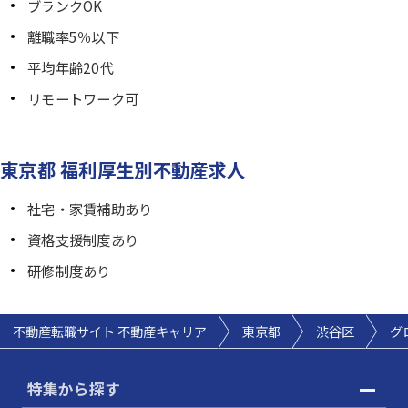
ブランクOK
離職率5％以下
平均年齢20代
リモートワーク可
東京都 福利厚生別不動産求人
社宅・家賃補助あり
資格支援制度あり
研修制度あり
不動産転職サイト 不動産キャリア
東京都
渋谷区
グ
特集から探す