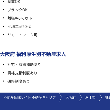
副業OK
ブランクOK
離職率5％以下
平均年齢20代
リモートワーク可
大阪府 福利厚生別不動産求人
社宅・家賃補助あり
資格支援制度あり
研修制度あり
不動産転職サイト 不動産キャリア
大阪府
茨木市
株式