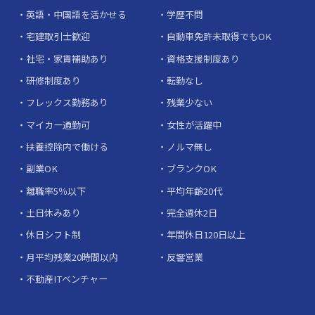
英語・中国語を活かせる
学歴不問
宅建取引士歓迎
自動車免許未取得でもOK
社宅・家賃補助あり
資格支援制度あり
研修制度あり
転勤なし
フレックス勤務あり
残業少ない
マイカー通勤可
女性が活躍中
扶養控除内で働ける
ノルマ無し
副業OK
ブランクOK
離職率5％以下
平均年齢20代
土日休みあり
完全週休2日
休日シフト制
年間休日120日以上
月平均残業20時間以内
反響営業
不動産ITベンチャー