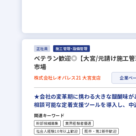
正社員
施工管理・設備管理
ベテラン歓迎◎【大宮/元請け施工管理
市場
株式会社レオパレス21 大宮支店
企業ペ
★会社の変革期に携わる大きな醍醐味があ
相談可能な定着支援ツールを導入し、中途
関連キーワード
幹部候補募集
業界経験者優遇
社会人経験10年以上歓迎
既卒・第2新卒歓迎