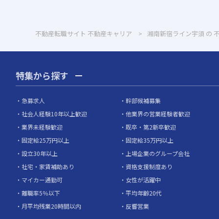
不動産転職サイト 不動産キャリア
湘南新宿ライン宇須 の 
特集から探す
急募求人
幹部候補募集
社会人経験10年以上歓迎
他業界の営業経験者歓迎
業界未経験歓迎
既卒・第2新卒歓迎
固定給25万円以上
固定給35万円以上
設立30年以上
上場企業のグループ会社
社宅・家賃補助あり
資格支援制度あり
マイカー通勤可
女性が活躍中
離職率5％以下
平均年齢20代
月平均残業20時間以内
反響営業