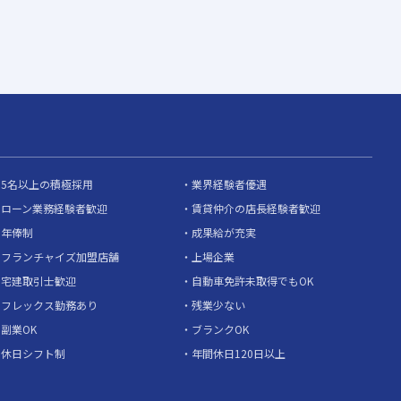
5名以上の積極採用
業界経験者優遇
ローン業務経験者歓迎
賃貸仲介の店長経験者歓迎
年俸制
成果給が充実
フランチャイズ加盟店舗
上場企業
宅建取引士歓迎
自動車免許未取得でもOK
フレックス勤務あり
残業少ない
副業OK
ブランクOK
休日シフト制
年間休日120日以上