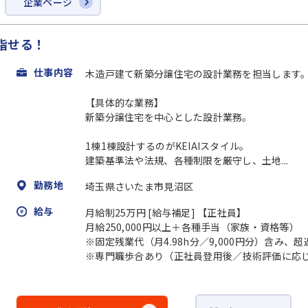
企業ページ
指せる！
仕事内容
木造戸建て新築分譲住宅の設計業務を担当します
【具体的な業務】
新築分譲住宅を中心とした設計業務。
1棟1棟設計するのがKEIAIスタイル。
建築基準法や法規、各種制限を厳守し、土地...
勤務地
埼玉県さいたま市見沼区
給与
月給制25万円 [給与補足] 【正社員】
月給250,000円以上＋各種手当（家族・資格等）
※固定残業代（月4.98h分／9,000円分）含み
※専門職歩合あり（正社員登用後／技術評価に応じて月