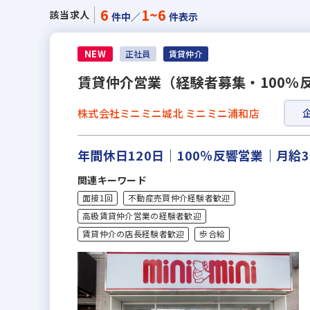
6
1~6
該当求人
件中／
件表示
NEW
正社員
賃貸仲介
賃貸仲介営業（経験者募集・100％
株式会社ミニミニ城北 ミニミニ浦和店
年間休日120日｜100％反響営業｜月
関連キーワード
面接1回
不動産売買仲介経験者歓迎
高級賃貸仲介営業の経験者歓迎
賃貸仲介の店長経験者歓迎
歩合給