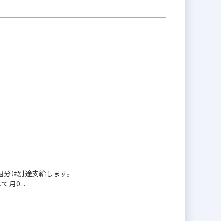
。
、超過分は別途支給します。
0...