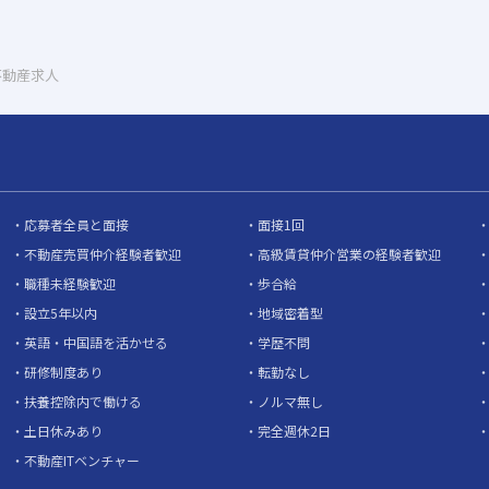
不動産求人
応募者全員と面接
面接1回
不動産売買仲介経験者歓迎
高級賃貸仲介営業の経験者歓迎
職種未経験歓迎
歩合給
設立5年以内
地域密着型
英語・中国語を活かせる
学歴不問
研修制度あり
転勤なし
扶養控除内で働ける
ノルマ無し
土日休みあり
完全週休2日
不動産ITベンチャー