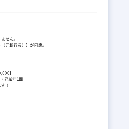
りません。
ー（元銀行員）】が同席。
,000］
・昇給年1回
ます！