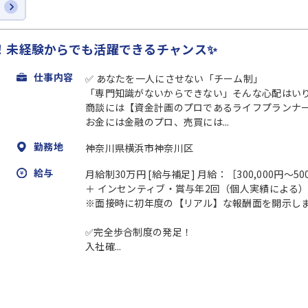
！未経験からでも活躍できるチャンス✨
仕事内容
✅ あなたを一人にさせない「チーム制」
「専門知識がないからできない」そんな心配はい
商談には【資金計画のプロであるライフプランナ
お金には金融のプロ、売買には...
勤務地
神奈川県横浜市神奈川区
給与
月給制30万円 [給与補足] 月給：［300,000円～500
＋ インセンティブ・賞与年2回（個人実績による）
※面接時に初年度の【リアル】な報酬面を開示し
✅完全歩合制度の発足！
入社確...