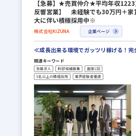
【急募】★売買仲介★平均年収122
反響営業】 未経験でも30万円＋家
大に伴い積極採用中※
株式会社KIZUNA
企業ページ
≪成長出来る環境でガッツリ稼げる！完
関連キーワード
急募求人
幹部候補募集
面接1回
5名以上の積極採用
業界経験者優遇