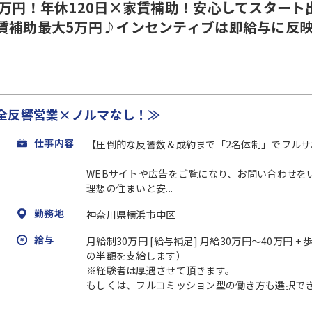
3万円！年休120日×家賃補助！安心してスタート
賃補助最大5万円♪インセンティブは即給与に反
全反響営業×ノルマなし！≫
仕事内容
【圧倒的な反響数＆成約まで「2名体制」でフル
WEBサイトや広告をご覧になり、お問い合わせを
理想の住まいと安...
勤務地
神奈川県横浜市中区
給与
月給制30万円 [給与補足] 月給30万円～40万円 
の半額を支給します）
※経験者は厚遇させて頂きます。
もしくは、フルコミッション型の働き方も選択できます