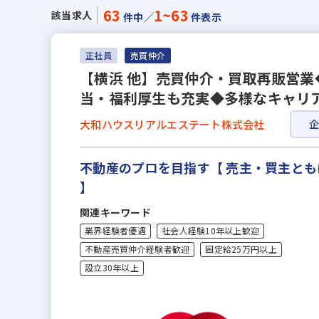
63
1~63
該当求人
件中／
件表示
正社員
売買仲介
【横浜 他】売買仲介・買取再販営業
当・福利厚生も充実◆多様なキャリ
大和ハウスリアルエステート株式会社
不動産のプロを目指す【 売主・買主と
】
関連キーワード
業界経験者優遇
社会人経験10年以上歓迎
不動産売買仲介経験者歓迎
固定給25万円以上
設立30年以上