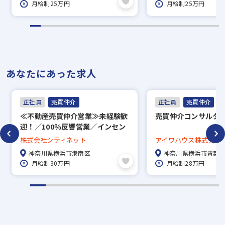
月給制25万円
月給制25万円
あなたにあった求人
正社員
売買仲介
正社員
売買仲介
≪不動産売買仲介営業≫未経験歓
売買仲介コンサルタ
迎！／100％反響営業／インセン
ティブに上限なし／1年目から年
株式会社シティネット
アイワハウス株式会社
収1000万円も可能！
神奈川県横浜市港南区
神奈川県横浜市青葉
月給制30万円
月給制28万円