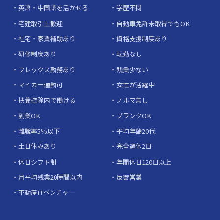
英語・中国語を活かせる
学歴不問
宅建取引士歓迎
自動車免許未取得でもOK
社宅・家賃補助あり
資格支援制度あり
研修制度あり
転勤なし
フレックス勤務あり
残業少ない
マイカー通勤可
女性が活躍中
扶養控除内で働ける
ノルマ無し
副業OK
ブランクOK
離職率5％以下
平均年齢20代
土日休みあり
完全週休2日
休日シフト制
年間休日120日以上
月平均残業20時間以内
反響営業
不動産ITベンチャー