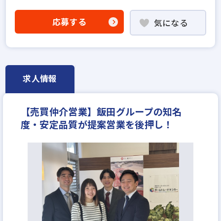
業界経験者優遇
社会人経験10年以上歓迎
他業界の営業経験者歓迎
応募する
気になる
不動産売買仲介経験者歓迎
高級賃貸仲介営業の経験者歓迎
ローン業務経験者歓迎
賃貸仲介の店長経験者歓迎
業界未経験歓迎
既卒・第2新卒歓迎
求人情報
職種未経験歓迎
歩合給
成果給が充実
上場企業のグループ会社
学歴不問
【売買仲介営業】飯田グループの知名
宅建取引士歓迎
社宅・家賃補助あり
度・安定品質が提案営業を後押し！
資格支援制度あり
残業少ない
完全週休2日
月平均残業20時間以内
反響営業
年収800万円