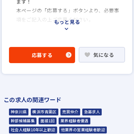
ます！
本ページの「応募する」ボタンより、必要事
項をご記入の上ご応募ください。
もっと見る
＜選考プロセス＞
「応募する」よりエントリー
気になる
応募する
▼
WEB応募書類による書類選考
▼
適性検査 ※検査結果に関わらず面接は実施
いたします
この求人の関連ワード
▼
面接（1回～2回）
神奈川県
横浜市青葉区
売買仲介
急募求人
▼
幹部候補募集
面接1回
業界経験者優遇
内定
社会人経験10年以上歓迎
他業界の営業経験者歓迎