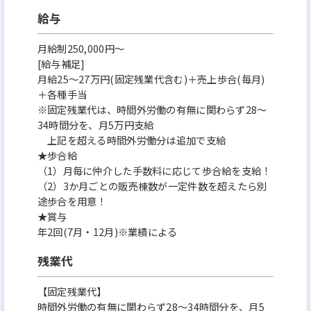
給与
月給制250,000円～
[給与補足]
月給25～27万円(固定残業代含む)＋売上歩合(毎月)
＋各種手当
※固定残業代は、時間外労働の有無に関わらず28～
34時間分を、月5万円支給
上記を超える時間外労働分は追加で支給
★歩合給
（1）月毎に仲介した手数料に応じて歩合給を支給！
（2）3か月ごとの販売棟数が一定件数を超えたら別
途歩合を用意！
★賞与
年2回(7月・12月)※業績による
残業代
【固定残業代】
時間外労働の有無に関わらず28～34時間分を、月5