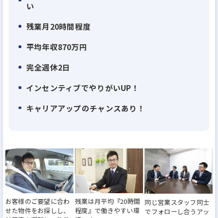
い
2010年に設立された当初は4店舗でしたが、現在では
42店舗（2025年3月時点）と活動エリアを拡大し、さ
残業月20時間程度
らなるサービス拡充に取り組んでいます。
平均年収870万円
年間で5店舗ほどのペースで新規出店を進めておりま
す。
完全週休2日
そのため、更なる社員数が必要であり、採用活動を
インセンティブでやりがいUP！
強化している状況でございます。
キャリアアップのチャンスあり！
◎魅力ポイント
(1)お客様に選ばれやすい物件を揃えている
当社がメインで扱うのは、分譲住宅国内シェア
No.1の飯田グループホールディングス各社の住宅と
なります。
お客様のご要望に合わ
残業は月平均『20時間
同じ営業スタッフ同士
せた物件をお探しし、
程度』で働きやすい環
・住宅性能表示制度の4分野で最高等級を取得し
でフォローし合うアッ