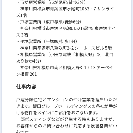
・市が尾営業所（市が尾駅/徒歩3分）
まずは一旦はメンバーとしてお迎えをしたいと
神奈川県横浜市青葉区市ヶ尾町1053‐7 サンライ
思います。理由は、当社の営業メンバーやスタイル
ズ1階
・戸塚営業所（東戸塚駅/徒歩6分）
に慣れて頂きたいためです。
神奈川県横浜市戸塚区品濃町521番地5 東戸塚ナイ
その後は、実績に応じてキャリアを積んで頂く
ス 3階
環境がございます。今年も全国での出店の計画がご
・平塚営業所（平塚駅/徒歩1分）
神奈川県平塚市八重咲町2-2 シーホースビル 5階
ざいますので、店長からエリアマネージャー、統括
・相模原営業所（小田急電鉄「相模大野」駅 北口
責任者など多数のポジションをご用意できます。
より徒歩4分）
神奈川県相模原市南区相模大野3-19-13 アーベイ
成長している当社だからこそ、優先したい条件
ン相模 201
とキャリア形成に応じた働き方も可能になります。
仕事内容
戸建分譲住宅とマンションの仲介営業を担当いただ
きます。飯田グループホールディングスの各社が手が
ける物件をメインにご紹介をおこないます。
一部ポスティングなどが発生する時もありますが、
お客様からのお問い合わせに対応する反響営業が中
心です。