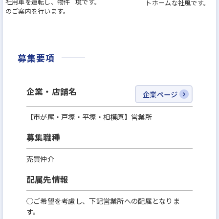
社用車を運転し、物件
境です。
トホームな社風です。
ている確かな品質
のご案内を行います。
・グループ各社ごとにコンセプトが異なる豊富
な物件ラインナップ
などお客様に選ばれる理由が揃っております！
募集要項
(2)中途入社社員でも高収入を目指せる環境
企業・店舗名
企業ページ
1人あたり月10件～30件のお問い合わせが平等に
振り分けられます。
【市が尾・戸塚・平塚・相模原】営業所
飯田グループの知名度と安心感があり、購買意
募集職種
欲の高いお客様が多いです。
＜モデル年収＞
売買仲介
○20代/900万円（中途入社5年目）
配属先情報
○30代/1200万円（中途入社3年目）
○ご希望を考慮し、下記営業所への配属となりま
す。
(3)キャリアパス