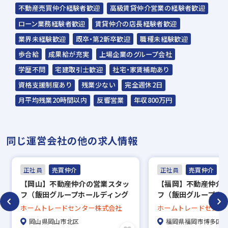
不動産売買仲介経験者歓迎
高級賃貸仲介営業の経験者歓迎
☆入社時期は相談に応じます。現在、在職中
ローン業務経験者歓迎
賃貸仲介の店長経験者歓迎
の方も積極的にご応募ください。
業界未経験歓迎
既卒・第2新卒歓迎
職種未経験歓迎
☆応募の秘密は厳守いたします。
歩合給
成果給が充実
上場企業のグループ会社
学歴不問
宅建取引士歓迎
社宅・家賃補助あり
資格支援制度あり
残業少ない
完全週休2日
月平均残業20時間以内
反響営業
年収800万円
同じ運営会社の他の求人情報
正社員
売買仲介
正社員
売買仲介
【岡山】不動産仲介の営業スタッ
【福岡】不動産仲介
フ（飯田グループホールディング
フ（飯田グループホ
ス）◎平均年収870万円/完全週休
ス）◎平均年収870
ホームトレードセンター株式会社
ホームトレードセンタ
2日
2日
岡山県岡山市北区
福岡県福岡市博多区