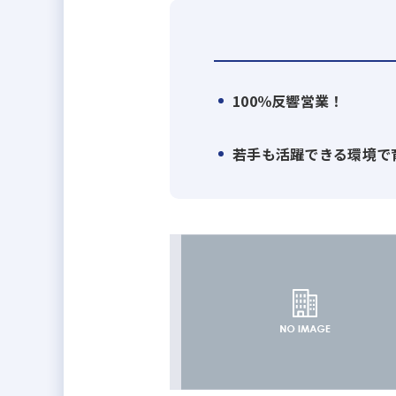
することを目指しています。
◆職場環境について
チーム制をとっているため、社内
タッフがいます。若手もどんどん
100％反響営業！
す。新卒はもちろん、資格取得・
若手も活躍できる環境で