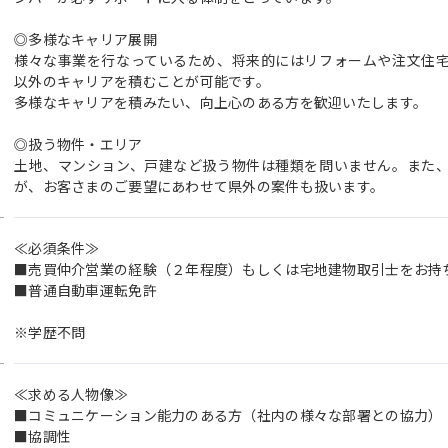
◎多様なキャリア展開
様々な事業を行なっているため、将来的にはリフォームや注文住
以外のキャリアを積むことが可能です。
多様なキャリアを積みたい、向上心のある方を歓迎いたします。
◎扱う物件・エリア
土地、マンション、戸建など扱う物件は種類を問いません。また
が、お客さまのご要望にあわせて県外の案件も扱います。
≪必須条件≫
■売買仲介営業の経験（２年程度）もしくは宅地建物取引士をお持
■普通自動車運転免許
※学歴不問
≪求める人物像≫
■コミュニケーション能力のある方（社内の様々な部署との協力）
■協調性