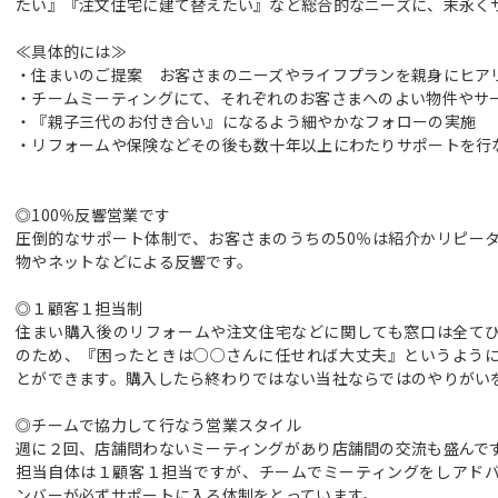
たい』『注文住宅に建て替えたい』など総合的なニーズに、末永く
≪具体的には≫
・住まいのご提案 お客さまのニーズやライフプランを親身にヒア
・チームミーティングにて、それぞれのお客さまへのよい物件やサ
・『親子三代のお付き合い』になるよう細やかなフォローの実施
・リフォームや保険などその後も数十年以上にわたりサポートを行
◎100％反響営業です
圧倒的なサポート体制で、お客さまのうちの50％は紹介かリピータ
物やネットなどによる反響です。
◎１顧客１担当制
住まい購入後のリフォームや注文住宅などに関しても窓口は全て
のため、『困ったときは○○さんに任せれば大丈夫』というよう
とができます。購入したら終わりではない当社ならではのやりがい
◎チームで協力して行なう営業スタイル
週に２回、店舗問わないミーティングがあり店舗間の交流も盛んで
担当自体は１顧客１担当ですが、チームでミーティングをしアド
ンバーが必ずサポートに入る体制をとっています。