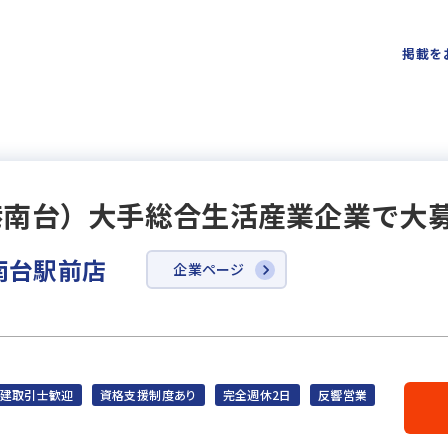
掲載を
港南台）大手総合生活産業企業で大
南台駅前店
企業ページ
建取引士歓迎
資格支援制度あり
完全週休2日
反響営業