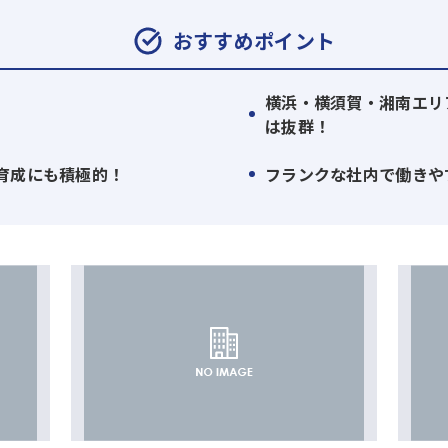
おすすめポイント
はフランクで仲が良いです。各店舗に事務スタッフや賃貸営業
横浜・横須賀・湘南エリ
活躍できます！また、会社のクレド（信条）にスキルアップ
は抜群！
コーチングの外部研修、経営者向けのセミナーなどの受講を推
育成にも積極的！
フランクな社内で働きや