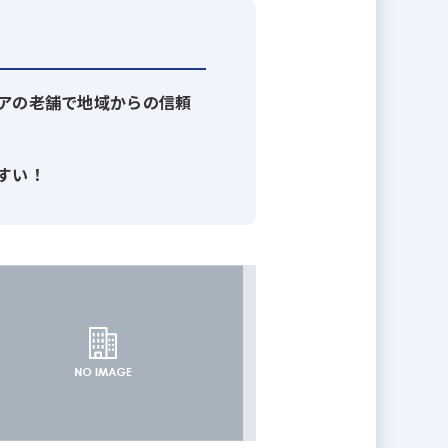
マンも含めて、６、７名くらいのス
アの老舗で地域からの信頼
支援があり、教育に力をいれていま
奨しています。
すい！