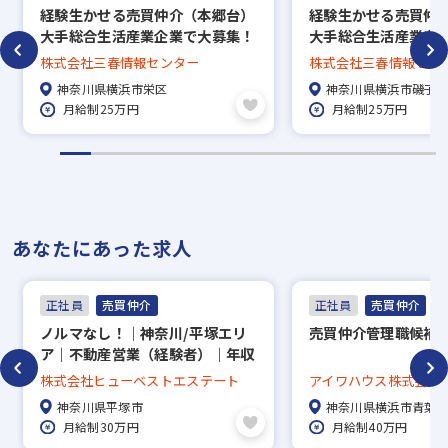
経験生かせる売買仲介（本郷台）
経験生かせる売買仲
会場：東京都港区赤坂2-15-16 赤坂ふく
大手総合生活産業企業で大募集！
大手総合生活産業企
源ビル7F
株式会社三春情報センター
株式会社三春情報セン
担当：スラッシュ株式会社 平原（ヒラハ
神奈川県横浜市栄区
神奈川県横浜市磯子
ラ）
月給制25万円
月給制25万円
▼
面接（１〜数回）
▼
あなたにあった求人
内定
正社員
売買仲介
正社員
売買仲介
※入社時期は相談に応じます。現在、在職中
ノルマなし！｜神奈川/平塚エリ
売買仲介管理職候補
の方も積極的にご応募ください。応募の秘密
ア｜不動産営業（経験者）｜年収
500～600万円｜反響営業中心｜
は厳守いたします。
株式会社ヒューベストエステート
アイワハウス株式会社
年休120日｜面接1回（状況によ
神奈川県平塚市
神奈川県横浜市青葉
り）
月給制30万円
月給制40万円