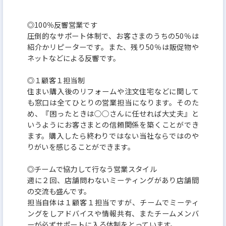
◎100％反響営業です
圧倒的なサポート体制で、お客さまのうちの50％は
紹介かリピーターです。また、残り50％は販促物や
ネットなどによる反響です。
◎１顧客１担当制
住まい購入後のリフォームや注文住宅などに関して
も窓口は全てひとりの営業担当になります。そのた
め、『困ったときは○○さんに任せれば大丈夫』と
いうようにお客さまとの信頼関係を築くことができ
ます。購入したら終わりではない当社ならではのや
りがいを感じることができます。
◎チームで協力して行なう営業スタイル
週に２回、店舗問わないミーティングがあり店舗間
の交流も盛んです。
担当自体は１顧客１担当ですが、チームでミーティ
ングをしアドバイスや情報共有、またチームメンバ
ーが必ずサポートに入る体制をとっています。