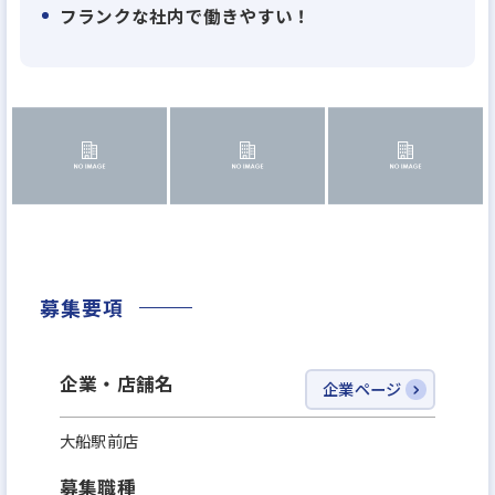
トをすることを目指しています。
フランクな社内で働きやすい！
◆職場環境について
チーム制をとっているため、社内はフランクで仲が良
いです。各店舗に事務スタッフや賃貸営業マンも含め
て、６、７名くらいのスタッフがいます。若手もどん
どん活躍できます！また、会社のクレド（信条）に
スキルアップ支援があり、教育に力をいれています。
新卒はもちろん、資格取得・コーチングの外部研
募集要項
修、経営者向けのセミナーなどの受講を推奨してい
ます。
企業・店舗名
企業ページ
大船駅前店
募集職種