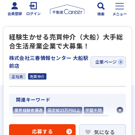
会員登録
ログイン
検索
メニュー
経験生かせる売買仲介（大船）大手総
合生活産業企業で大募集！
株式会社三春情報センター 大船駅
企業ページ
前店
正社員
売買仲介
関連キーワード
業界経験者優遇
固定給25万円以上
学歴不問
宅建取引士歓迎
資格支援制度あり
完全週休2日
反響営業
応募する
気になる