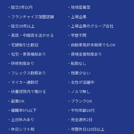
設立5年以内
地域密着型
フランチャイズ加盟店舗
上場企業
設立30年以上
上場企業のグループ会社
英語・中国語を活かせる
学歴不問
宅建取引士歓迎
自動車免許未取得でもOK
社宅・家賃補助あり
資格支援制度あり
研修制度あり
転勤なし
フレックス勤務あり
残業少ない
マイカー通勤可
女性が活躍中
扶養控除内で働ける
ノルマ無し
副業OK
ブランクOK
離職率5％以下
平均年齢20代
土日休みあり
完全週休2日
休日シフト制
年間休日120日以上