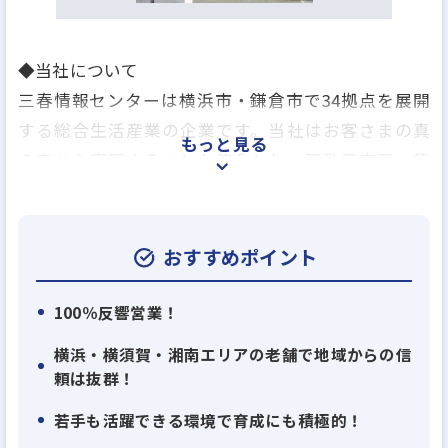
◆当社について
三春情報センターは横浜市・鎌倉市で34拠点を展開
する総合生活産業の企業です。当社はお客さまの真
もっと見る
の幸せを実現することを使命とし、不動産売買・賃
貸仲介、やリフォーム、注文住宅や保険などの住ま
いに関するサービス以外にもすべてのニーズにこたえ
られるように不動産という枠にとらわれない総合的
おすすめポイント
なサービスを展開しています。
住まい選びに関しては、物件探しだけではなく、お
100％反響営業！
客さまのライフスタイルにあったリフォームや注文
横浜・横須賀・湘南エリアの老舗で地域からの信
住宅建築、インテリアなど組み合わせたご提案、さ
頼は抜群！
らに保険など暮らしのサポートを行ないます。『親
若手も活躍できる環境で育成にも積極的！
子三代のお付き合い』ができるよう一生涯のサポー