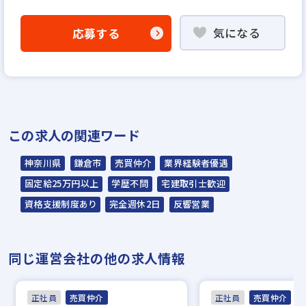
「応募フォームへ」よりエントリー
気になる
応募する
▼
書類選考
※選考の上、通過者には説明選考会にお越し
いただきます。
▼
この求人の関連ワード
説明選考会
神奈川県
鎌倉市
売買仲介
業界経験者優遇
※説明選考会は代行業者であるスラッシュ株
固定給25万円以上
学歴不問
宅建取引士歓迎
式会社が行います。
資格支援制度あり
完全週休2日
反響営業
スラッシュ株式会社からのご連絡をお待ちく
ださい。
同じ運営会社の他の求人情報
ご連絡までに7日程度いただく場合がありま
す。予めご了承ください。
正社員
売買仲介
正社員
売買仲介