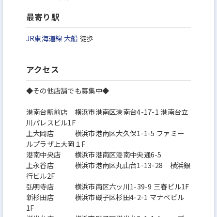
最寄り駅
JR東海道線
大船
徒歩
アクセス
◆その他店舗でも募集中◆
港南台駅前店 横浜市港南区港南台4-17-1 港南台立
川パレスビル1F
上大岡店 横浜市港南区大久保1-1-5 ファミー
ルプラザ上大岡１F
港南中央店 横浜市港南区港南中央通6-5
上永谷店 横浜市港南区丸山台1-13-28 横浜銀
行ビル2F
弘明寺店 横浜市南区六ッ川1-39-9 三春ビル1F
新杉田店 横浜市磯子区杉田4-2-1 マナベビル
1F