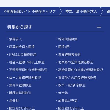
不動産転職サイト 不動産キャリア
神奈川県 不動産求人
鎌
特集から探す
急募求人
幹部候補募集
応募者全員と面接
面接1回
5名以上の積極採用
業界経験者優遇
社会人経験10年以上歓迎
他業界の営業経験者歓迎
不動産売買仲介経験者歓迎
高級賃貸仲介営業の経験者歓迎
ローン業務経験者歓迎
賃貸仲介の店長経験者歓迎
業界未経験歓迎
既卒・第2新卒歓迎
職種未経験歓迎
歩合給
年俸制
成果給が充実
固定給25万円以上
固定給35万円以上