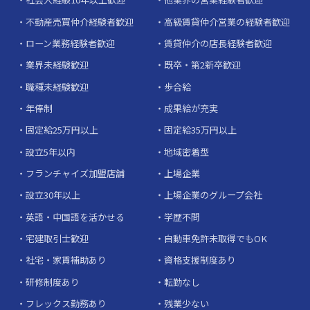
不動産売買仲介経験者歓迎
高級賃貸仲介営業の経験者歓迎
ローン業務経験者歓迎
賃貸仲介の店長経験者歓迎
業界未経験歓迎
既卒・第2新卒歓迎
職種未経験歓迎
歩合給
年俸制
成果給が充実
固定給25万円以上
固定給35万円以上
設立5年以内
地域密着型
フランチャイズ加盟店舗
上場企業
設立30年以上
上場企業のグループ会社
英語・中国語を活かせる
学歴不問
宅建取引士歓迎
自動車免許未取得でもOK
社宅・家賃補助あり
資格支援制度あり
研修制度あり
転勤なし
フレックス勤務あり
残業少ない