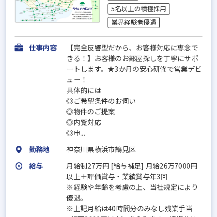
5名以上の積極採用
業界経験者優遇
仕事内容
【完全反響型だから、お客様対応に専念で
きる！】お客様のお部屋探しを丁寧にサポ
ートします。★3か月の安心研修で営業デビ
ュー！
具体的には
◎ご希望条件のお伺い
◎物件のご提案
◎内覧対応
◎申...
勤務地
神奈川県横浜市鶴見区
給与
月給制27万円 [給与補足] 月給26万7000円
以上＋評価賞与・業績賞与年3回
※経験や年齢を考慮の上、当社規定により
優遇。
※上記月給は40時間分のみなし残業手当