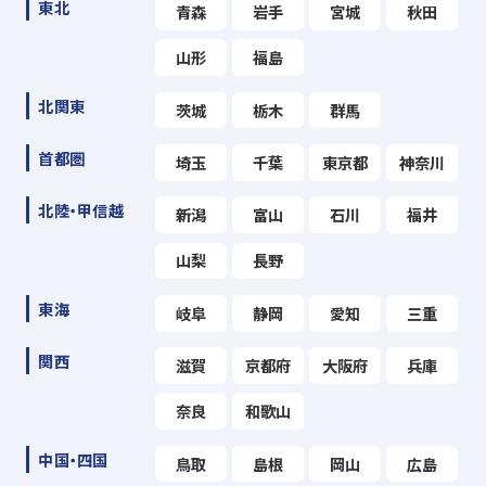
東北
青森
岩手
宮城
秋田
山形
福島
北関東
茨城
栃木
群馬
首都圏
埼玉
千葉
東京都
神奈川
北陸・甲信越
新潟
富山
石川
福井
山梨
長野
東海
岐阜
静岡
愛知
三重
関西
滋賀
京都府
大阪府
兵庫
奈良
和歌山
中国・四国
鳥取
島根
岡山
広島