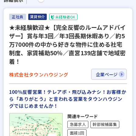
正社員
賃貸仲介
未経験者OK
★未経験歓迎★【完全反響のルームアドバイ
ザー】賞与年3回／年3回長期休暇あり／約5
万7000件の中から好きな物件に住める社宅
制度、家賃補助50％／直営139店舗で地域密
着！
株式会社タウンハウジング
企業ページ
100％反響営業！テレアポ・飛び込みナシ！お客様か
ら「ありがとう」と言われる営業をタウンハウジン
グではじめませんか！
関連キーワード
急募求人
幹部候補募集
面接1回