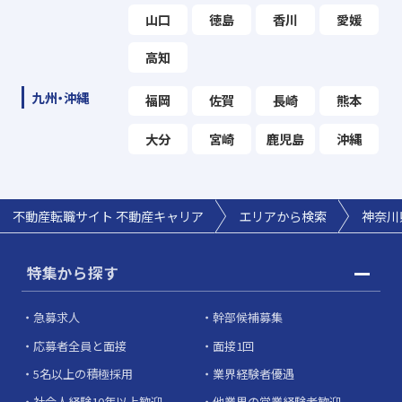
山口
徳島
香川
愛媛
高知
九州・沖縄
福岡
佐賀
長崎
熊本
大分
宮崎
鹿児島
沖縄
不動産転職サイト 不動産キャリア
エリアから検索
神奈川
特集から探す
急募求人
幹部候補募集
応募者全員と面接
面接1回
5名以上の積極採用
業界経験者優遇
社会人経験10年以上歓迎
他業界の営業経験者歓迎