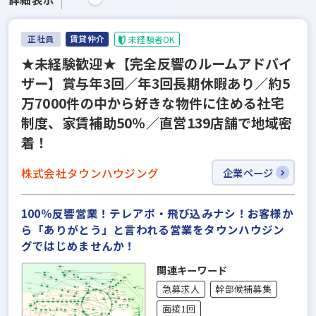
正社員
賃貸仲介
未経験者OK
★未経験歓迎★【完全反響のルームアドバイ
ザー】賞与年3回／年3回長期休暇あり／約5
万7000件の中から好きな物件に住める社宅
制度、家賃補助50％／直営139店舗で地域密
着！
株式会社タウンハウジング
企業ページ
100％反響営業！テレアポ・飛び込みナシ！お客様か
ら「ありがとう」と言われる営業をタウンハウジン
グではじめませんか！
関連キーワード
急募求人
幹部候補募集
面接1回