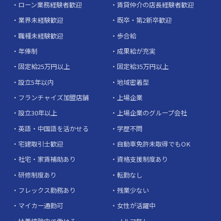
ローン業務経験者歓迎
賃貸仲介の店長経験者歓迎
業界未経験歓迎
既卒・第2新卒歓迎
職種未経験歓迎
歩合給
年俸制
成果給が充実
固定給25万円以上
固定給35万円以上
設立5年以内
地域密着型
フランチャイズ加盟店舗
上場企業
設立30年以上
上場企業のグループ会社
英語・中国語を活かせる
学歴不問
宅建取引士歓迎
自動車免許未取得でもOK
社宅・家賃補助あり
資格支援制度あり
研修制度あり
転勤なし
フレックス勤務あり
残業少ない
マイカー通勤可
女性が活躍中