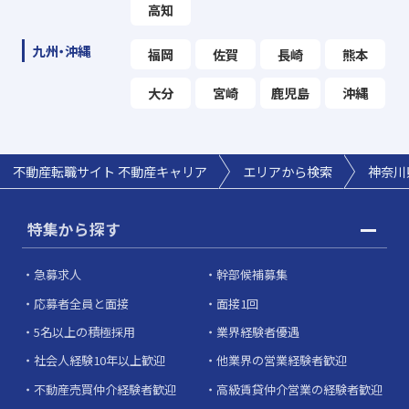
高知
九州・沖縄
福岡
佐賀
長崎
熊本
大分
宮崎
鹿児島
沖縄
不動産転職サイト 不動産キャリア
エリアから検索
神奈川
特集から探す
急募求人
幹部候補募集
応募者全員と面接
面接1回
5名以上の積極採用
業界経験者優遇
社会人経験10年以上歓迎
他業界の営業経験者歓迎
不動産売買仲介経験者歓迎
高級賃貸仲介営業の経験者歓迎