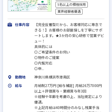
5名以上の積極採用
業界経験者優遇
仕事内容
【完全反響型だから、お客様対応に専念で
きる！】お客様のお部屋探しを丁寧にサポ
ートします。★3か月の安心研修で営業デビ
ュー！
具体的には
◎ご希望条件のお伺い
◎物件のご提案
◎内覧対応
◎申...
勤務地
神奈川県横浜市港南区
給与
月給制27万円 [給与補足] 月給26万7000円
以上＋評価賞与・業績賞与年3回
※経験や年齢を考慮の上、当社規定により
優遇。
※上記月給は40時間分のみなし残業手当