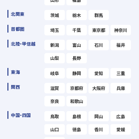
北関東
茨城
栃木
群馬
首都圏
埼玉
千葉
東京都
神奈川
北陸・甲信越
新潟
富山
石川
福井
山梨
長野
東海
岐阜
静岡
愛知
三重
関西
滋賀
京都府
大阪府
兵庫
奈良
和歌山
中国・四国
鳥取
島根
岡山
広島
山口
徳島
香川
愛媛