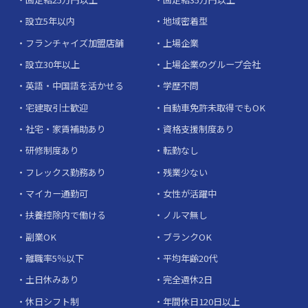
設立5年以内
地域密着型
フランチャイズ加盟店舗
上場企業
設立30年以上
上場企業のグループ会社
英語・中国語を活かせる
学歴不問
宅建取引士歓迎
自動車免許未取得でもOK
社宅・家賃補助あり
資格支援制度あり
研修制度あり
転勤なし
フレックス勤務あり
残業少ない
マイカー通勤可
女性が活躍中
扶養控除内で働ける
ノルマ無し
副業OK
ブランクOK
離職率5％以下
平均年齢20代
土日休みあり
完全週休2日
休日シフト制
年間休日120日以上