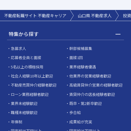
不動産転職サイト 不動産キャリア
山口県
不動産求人
投資
特集から探す
急募求人
幹部候補募集
応募者全員と面接
面接1回
5名以上の積極採用
業界経験者優遇
社会人経験10年以上歓迎
他業界の営業経験者歓迎
不動産売買仲介経験者歓迎
高級賃貸仲介営業の経験者歓迎
ローン業務経験者歓迎
賃貸仲介の店長経験者歓迎
業界未経験歓迎
既卒・第2新卒歓迎
職種未経験歓迎
歩合給
年俸制
成果給が充実
固定給25万円以上
固定給35万円以上