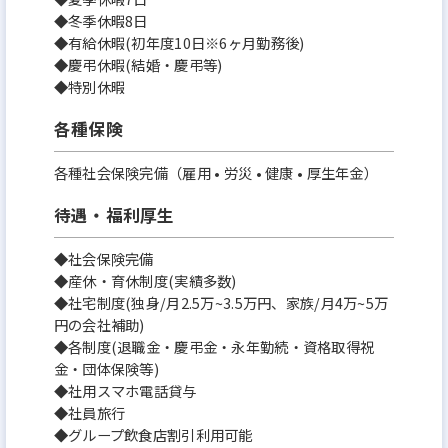
◆冬季休暇8日
◆有給休暇(初年度10日※6ヶ月勤務後)
◆慶弔休暇(結婚・慶弔等)
◆特別休暇
各種保険
各種社会保険完備（雇用 • 労災 • 健康 • 厚生年金）
待遇・福利厚生
◆社会保険完備
◆産休・育休制度(実績多数)
◆社宅制度(独身/月2.5万~3.5万円、家族/月4万~5万
円の会社補助)
◆各制度(退職金・慶弔金・永年勤続・資格取得祝
金・団体保険等)
◆社用スマホ電話貸与
◆社員旅行
◆グループ飲食店割引利用可能