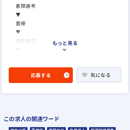
書類選考
▼
面接
▼
適性検査
もっと見る
▼
内定
※面接は場合により2回になる可能性がござ
気になる
応募する
います
※ご応募から内定までの期間は、2週間～1ヶ
月を予定しています
※応募から1ヶ月以内に入社可能です
※面接日、入社日はお気軽にご相談ください
この求人の関連ワード
野球部
テニス部
忘年表彰式