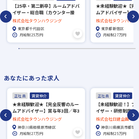
【25卒・第二新卒】ルームアドバ
★未経験歓迎★【完
イザー・総合職（カウンター接
ムアドバイザー】賞与
客）賞与年3回／直営140店舗の
回長期休暇あり／約5万
株式会社タウンハウジング
株式会社タウンハウジ
老舗安定企業
中から好きな物件に
東京都千代田区
東京都新宿区
度、家賃補助50％／直
月給制25万円
月給制27万円
で地域密着！
あなたにあった求人
正社員
賃貸仲介
正社員
賃貸仲介
★未経験歓迎★【完全反響のルー
【未経験歓迎！】フ
ムアドバイザー】賞与年3回／年3
イザー・研修制度あ
回長期休暇あり／約5万7000件の
平均9.6h◎
株式会社タウンハウジング
株式会社日建企画
中から好きな物件に住める社宅制
神奈川県相模原市緑区
神奈川県横浜市都筑
度、家賃補助50％／直営139店舗
月給制27万円
月給制25万円
で地域密着！