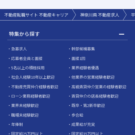
不動産転職サイト 不動産キャリア
神奈川県 不動産求人
平
特集から探す
急募求人
幹部候補募集
応募者全員と面接
面接1回
5名以上の積極採用
業界経験者優遇
社会人経験10年以上歓迎
他業界の営業経験者歓迎
不動産売買仲介経験者歓迎
高級賃貸仲介営業の経験者歓迎
ローン業務経験者歓迎
賃貸仲介の店長経験者歓迎
業界未経験歓迎
既卒・第2新卒歓迎
職種未経験歓迎
歩合給
年俸制
成果給が充実
固定給25万円以上
固定給35万円以上