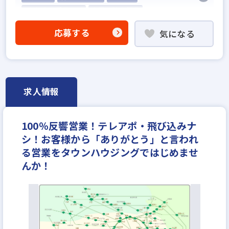
5名以上の積極採用
業界経験者優遇
他業界の営業経験者歓迎
応募する
気になる
不動産売買仲介経験者歓迎
高級賃貸仲介営業の経験者歓迎
賃貸仲介の店長経験者歓迎
業界未経験歓迎
既卒・第2新卒歓迎
職種未経験歓迎
歩合給
求人情報
成果給が充実
固定給25万円以上
地域密着型
設立30年以上
学歴不問
宅建取引士歓迎
100％反響営業！テレアポ・飛び込みナ
社宅・家賃補助あり
資格支援制度あり
シ！お客様から「ありがとう」と言われ
研修制度あり
転勤なし
残業少ない
る営業をタウンハウジングではじめませ
女性が活躍中
ノルマ無し
離職率5％以下
んか！
平均年齢20代
休日シフト制
反響営業
月給25万円