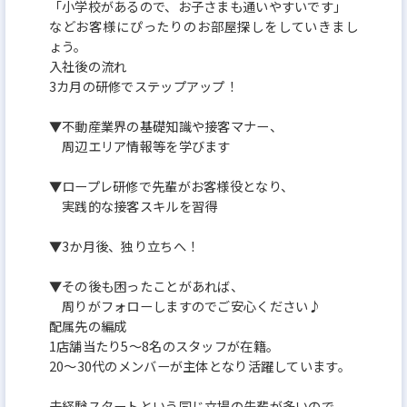
「小学校があるので、お子さまも通いやすいです」
などお客様にぴったりのお部屋探しをしていきまし
ょう。
入社後の流れ
3カ月の研修でステップアップ！
▼不動産業界の基礎知識や接客マナー、
周辺エリア情報等を学びます
▼ロープレ研修で先輩がお客様役となり、
実践的な接客スキルを習得
▼3か月後、独り立ちへ！
▼その後も困ったことがあれば、
周りがフォローしますのでご安心ください♪
配属先の編成
1店舗当たり5～8名のスタッフが在籍。
20～30代のメンバーが主体となり活躍しています。
未経験スタートという同じ立場の先輩が多いので、