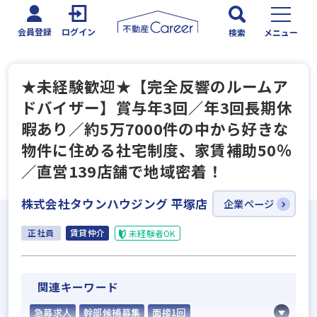
会員登録
ログイン
検索
メニュー
★未経験歓迎★【完全反響のルームア
ドバイザー】賞与年3回／年3回長期休
暇あり／約5万7000件の中から好きな
物件に住める社宅制度、家賃補助50％
／直営139店舗で地域密着！
株式会社タウンハウジング 平塚店
企業ページ
正社員
賃貸仲介
未経験者OK
関連キーワード
急募求人
幹部候補募集
面接1回