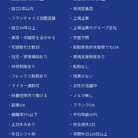
設立5年以内
地域密着型
フランチャイズ加盟店舗
上場企業
設立30年以上
上場企業のグループ会社
英語・中国語を活かせる
学歴不問
宅建取引士歓迎
自動車免許未取得でもOK
社宅・家賃補助あり
資格支援制度あり
研修制度あり
転勤なし
フレックス勤務あり
残業少ない
マイカー通勤可
女性が活躍中
扶養控除内で働ける
ノルマ無し
副業OK
ブランクOK
離職率5％以下
平均年齢20代
土日休みあり
完全週休2日
休日シフト制
年間休日120日以上