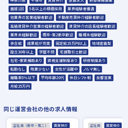
神奈川県
平塚市
賃貸仲介
急募求人
幹部候補募集
面接1回
5名以上の積極採用
業界経験者優遇
他業界の営業経験者歓迎
不動産売買仲介経験者歓迎
高級賃貸仲介営業の経験者歓迎
賃貸仲介の店長経験者歓迎
業界未経験歓迎
既卒・第2新卒歓迎
職種未経験歓迎
歩合給
成果給が充実
固定給25万円以上
地域密着型
設立30年以上
学歴不問
宅建取引士歓迎
社宅・家賃補助あり
資格支援制度あり
研修制度あり
転勤なし
残業少ない
女性が活躍中
ノルマ無し
離職率5％以下
平均年齢20代
休日シフト制
反響営業
月給25万円
同じ運営会社の他の求人情報
正社員（新卒・第二）
賃貸仲介
正社員
賃貸仲介