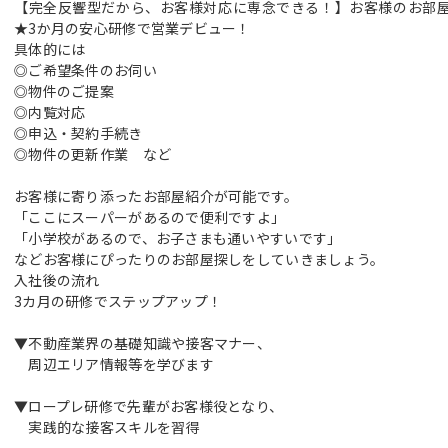
【完全反響型だから、お客様対応に専念できる！】お客様のお部
★3か月の安心研修で営業デビュー！
具体的には
◎ご希望条件のお伺い
◎物件のご提案
◎内覧対応
◎申込・契約手続き
◎物件の更新作業 など
お客様に寄り添ったお部屋紹介が可能です。
「ここにスーパーがあるので便利ですよ」
「小学校があるので、お子さまも通いやすいです」
などお客様にぴったりのお部屋探しをしていきましょう。
入社後の流れ
3カ月の研修でステップアップ！
▼不動産業界の基礎知識や接客マナー、
周辺エリア情報等を学びます
▼ロープレ研修で先輩がお客様役となり、
実践的な接客スキルを習得