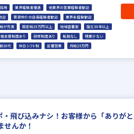
極採用
業界経験者優遇
他業界の営業経験者歓迎
歓迎
賃貸仲介の店長経験者歓迎
業界未経験歓迎
給が充実
固定給25万円以上
地域密着型
設立30年以上
資格支援制度あり
研修制度あり
転勤なし
残業少ない
齢20代
休日シフト制
反響営業
月給25万円
アポ・飛び込みナシ！お客様から「ありが
ませんか！