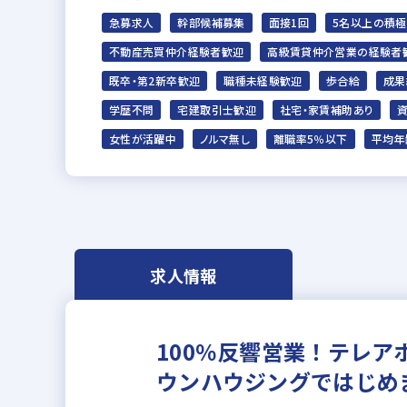
急募求人
幹部候補募集
面接1回
5名以上の積
不動産売買仲介経験者歓迎
高級賃貸仲介営業の経験者
既卒・第2新卒歓迎
職種未経験歓迎
歩合給
成果
学歴不問
宅建取引士歓迎
社宅・家賃補助あり
女性が活躍中
ノルマ無し
離職率5％以下
平均年
求人情報
100％反響営業！テレ
ウンハウジングではじめ