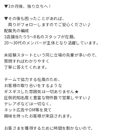
▼3か月後、独り立ちへ！
▼その後も困ったことがあれば、
周りがフォローしますのでご安心ください♪
配属先の編成
1店舗当たり5～8名のスタッフが在籍。
20～30代のメンバーが主体となり活躍しています。
未経験スタートという同じ立場の先輩が多いので、
質問すればわかりやすく
丁寧に答えてくれます。
チームで協力する社風のため、
お客様の取り合いをするような
ギスギスした雰囲気は一切ありません★
圧倒的知名度と豊富な物件数で営業しやすい♪
テレアポなどは一切なく、
ネット広告やDM等を見て
興味を持ったお客様が来店されます。
お客さまを獲得するために時間を割かないので、