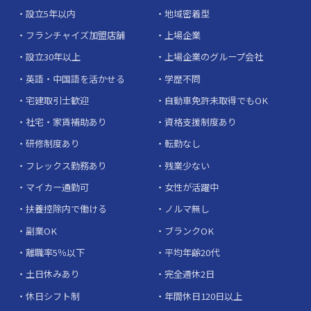
設立5年以内
地域密着型
フランチャイズ加盟店舗
上場企業
設立30年以上
上場企業のグループ会社
英語・中国語を活かせる
学歴不問
宅建取引士歓迎
自動車免許未取得でもOK
社宅・家賃補助あり
資格支援制度あり
研修制度あり
転勤なし
フレックス勤務あり
残業少ない
マイカー通勤可
女性が活躍中
扶養控除内で働ける
ノルマ無し
副業OK
ブランクOK
離職率5％以下
平均年齢20代
土日休みあり
完全週休2日
休日シフト制
年間休日120日以上