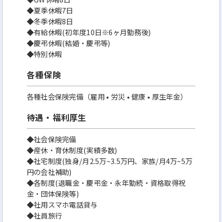
◆夏季休暇7日
◆冬季休暇8日
◆有給休暇(初年度10日※6ヶ月勤務後)
◆慶弔休暇(結婚・慶弔等)
◆特別休暇
各種保険
各種社会保険完備（雇用 • 労災 • 健康 • 厚生年金）
待遇・福利厚生
◆社会保険完備
◆産休・育休制度(実績多数)
◆社宅制度(独身/月2.5万~3.5万円、家族/月4万~5万
円の会社補助)
◆各制度(退職金・慶弔金・永年勤続・資格取得祝
金・団体保険等)
◆社用スマホ電話貸与
◆社員旅行