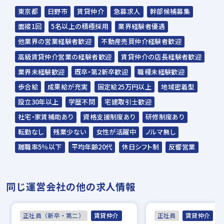
野球部
テニス部
忘年表彰式
東京都
日野市
賃貸仲介
急募求人
幹部候補募集
面接1回
5名以上の積極採用
業界経験者優遇
他業界の営業経験者歓迎
不動産売買仲介経験者歓迎
高級賃貸仲介営業の経験者歓迎
賃貸仲介の店長経験者歓迎
業界未経験歓迎
既卒・第2新卒歓迎
職種未経験歓迎
歩合給
成果給が充実
固定給25万円以上
地域密着型
設立30年以上
学歴不問
宅建取引士歓迎
社宅・家賃補助あり
資格支援制度あり
研修制度あり
転勤なし
残業少ない
女性が活躍中
ノルマ無し
離職率5％以下
平均年齢20代
休日シフト制
反響営業
同じ運営会社の他の求人情報
正社員（新卒・第二）
賃貸仲介
正社員
賃貸仲介