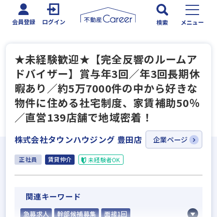
会員登録
ログイン
検索
メニュー
★未経験歓迎★【完全反響のルームア
ドバイザー】賞与年3回／年3回長期休
暇あり／約5万7000件の中から好きな
物件に住める社宅制度、家賃補助50％
／直営139店舗で地域密着！
株式会社タウンハウジング 豊田店
企業ページ
正社員
賃貸仲介
未経験者OK
関連キーワード
急募求人
幹部候補募集
面接1回