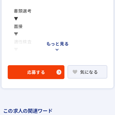
書類選考
▼
面接
▼
適性検査
もっと見る
▼
内定
※面接は場合により2回になる可能性がござ
気になる
応募する
います
※ご応募から内定までの期間は、2週間～1ヶ
月を予定しています
※応募から1ヶ月以内に入社可能です
※面接日、入社日はお気軽にご相談ください
この求人の関連ワード