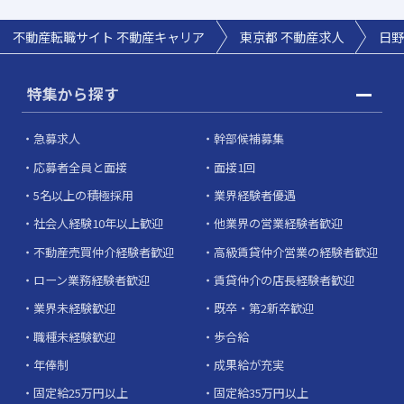
不動産転職サイト 不動産キャリア
東京都 不動産求人
日野
特集から探す
急募求人
幹部候補募集
応募者全員と面接
面接1回
5名以上の積極採用
業界経験者優遇
社会人経験10年以上歓迎
他業界の営業経験者歓迎
不動産売買仲介経験者歓迎
高級賃貸仲介営業の経験者歓迎
ローン業務経験者歓迎
賃貸仲介の店長経験者歓迎
業界未経験歓迎
既卒・第2新卒歓迎
職種未経験歓迎
歩合給
年俸制
成果給が充実
固定給25万円以上
固定給35万円以上