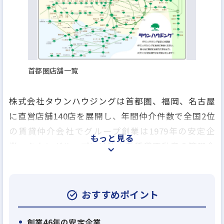
首都圏店舗一覧
株式会社タウンハウジングは首都圏、福岡、名古屋
に直営店舗140店を展開し、年間仲介件数で全国2位
の賃貸仲介会社でグループ創業は1979年の安定企
もっと見る
業、タウングループには独立系賃貸不動産の管理会
社のアレップスのほか、売買仲介業、アパートの建
築業、賃貸保証業、損害保険の代理業、引越事業や
飲食事業を行う会社など、グループ全17社で総合生
おすすめポイント
活関連のあらゆるサービスを提供しております。
創業46年の安定企業