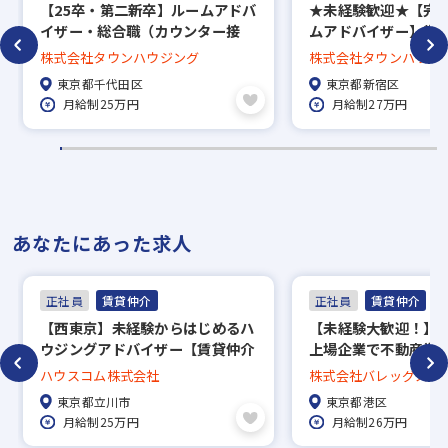
【25卒・第二新卒】ルームアドバ
★未経験歓迎★【完
イザー・総合職（カウンター接
ムアドバイザー】賞与
客）賞与年3回／直営140店舗の
回長期休暇あり／約5万
株式会社タウンハウジング
株式会社タウンハウジ
老舗安定企業
中から好きな物件に
東京都千代田区
東京都新宿区
度、家賃補助50％／直
月給制25万円
月給制27万円
で地域密着！
あなたにあった求人
正社員
賃貸仲介
正社員
賃貸仲介
【西東京】未経験からはじめるハ
【未経験大歓迎！】
ウジングアドバイザー【賃貸仲介
上場企業で不動産営
営業】
ューしませんか？ | 正
ハウスコム株式会社
株式会社バレッグス
産仲介 | 完全週休2日 |
東京都立川市
東京都港区
ノー残業デー有り | 
月給制25万円
月給制26万円