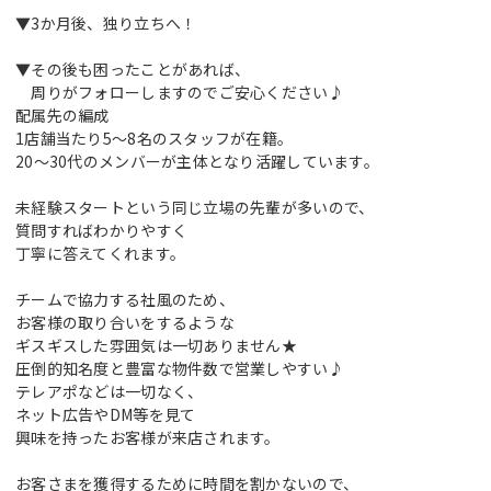
▼3か月後、独り立ちへ！
▼その後も困ったことがあれば、
周りがフォローしますのでご安心ください♪
配属先の編成
1店舗当たり5～8名のスタッフが在籍。
20～30代のメンバーが主体となり活躍しています。
未経験スタートという同じ立場の先輩が多いので、
質問すればわかりやすく
丁寧に答えてくれます。
チームで協力する社風のため、
お客様の取り合いをするような
ギスギスした雰囲気は一切ありません★
圧倒的知名度と豊富な物件数で営業しやすい♪
テレアポなどは一切なく、
ネット広告やDM等を見て
興味を持ったお客様が来店されます。
お客さまを獲得するために時間を割かないので、