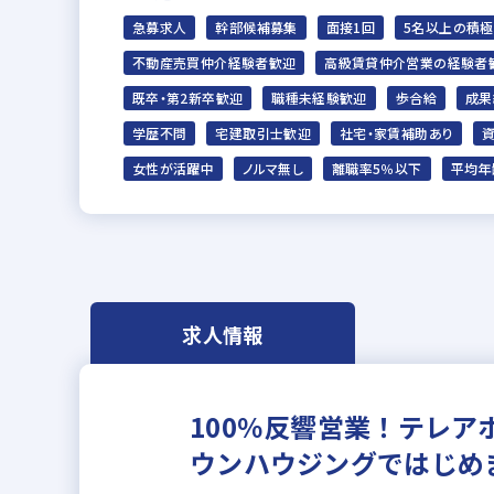
急募求人
幹部候補募集
面接1回
5名以上の積
不動産売買仲介経験者歓迎
高級賃貸仲介営業の経験者
既卒・第2新卒歓迎
職種未経験歓迎
歩合給
成果
学歴不問
宅建取引士歓迎
社宅・家賃補助あり
女性が活躍中
ノルマ無し
離職率5％以下
平均年
求人情報
100％反響営業！テレ
ウンハウジングではじめ