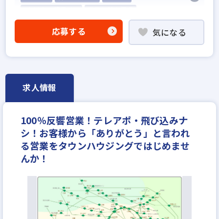
5名以上の積極採用
業界経験者優遇
他業界の営業経験者歓迎
応募する
気になる
不動産売買仲介経験者歓迎
高級賃貸仲介営業の経験者歓迎
賃貸仲介の店長経験者歓迎
業界未経験歓迎
既卒・第2新卒歓迎
職種未経験歓迎
歩合給
求人情報
成果給が充実
固定給25万円以上
地域密着型
設立30年以上
学歴不問
宅建取引士歓迎
100％反響営業！テレアポ・飛び込みナ
社宅・家賃補助あり
資格支援制度あり
シ！お客様から「ありがとう」と言われ
研修制度あり
転勤なし
残業少ない
る営業をタウンハウジングではじめませ
女性が活躍中
ノルマ無し
離職率5％以下
んか！
平均年齢20代
休日シフト制
反響営業
月給25万円