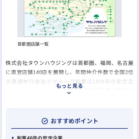
首都圏店舗一覧
株式会社タウンハウジングは首都圏、福岡、名古屋
に直営店舗140店を展開し、年間仲介件数で全国2位
の賃貸仲介会社でグループ創業は1979年の安定企
もっと見る
業、タウングループには独立系賃貸不動産の管理会
社のアレップスのほか、売買仲介業、アパートの建
築業、賃貸保証業、損害保険の代理業、引越事業や
飲食事業を行う会社など、グループ全17社で総合生
おすすめポイント
活関連のあらゆるサービスを提供しております。
創業46年の安定企業