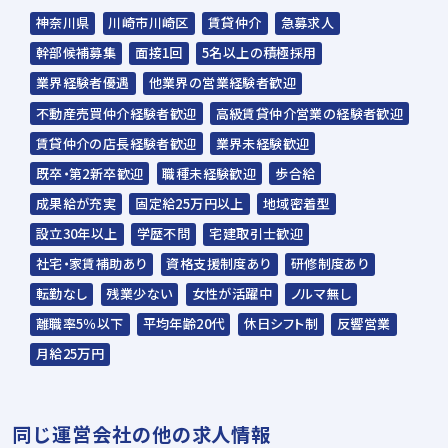
野球部
テニス部
忘年表彰式
神奈川県
川崎市川崎区
賃貸仲介
急募求人
幹部候補募集
面接1回
5名以上の積極採用
業界経験者優遇
他業界の営業経験者歓迎
不動産売買仲介経験者歓迎
高級賃貸仲介営業の経験者歓迎
賃貸仲介の店長経験者歓迎
業界未経験歓迎
既卒・第2新卒歓迎
職種未経験歓迎
歩合給
成果給が充実
固定給25万円以上
地域密着型
設立30年以上
学歴不問
宅建取引士歓迎
社宅・家賃補助あり
資格支援制度あり
研修制度あり
転勤なし
残業少ない
女性が活躍中
ノルマ無し
離職率5％以下
平均年齢20代
休日シフト制
反響営業
月給25万円
同じ運営会社の他の求人情報