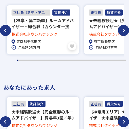
正社員（新卒・第二）
賃貸仲介
正社員
賃貸仲介
【25卒・第二新卒】ルームアドバ
★未経験歓迎★【完
イザー・総合職（カウンター接
ムアドバイザー】賞与
客）賞与年3回／直営140店舗の
回長期休暇あり／約5万
株式会社タウンハウジング
株式会社タウンハウジ
老舗安定企業
中から好きな物件に
東京都千代田区
東京都新宿区
度、家賃補助50％／直
月給制25万円
月給制27万円
で地域密着！
あなたにあった求人
正社員
賃貸仲介
正社員
賃貸仲介
★未経験歓迎★【完全反響のルー
［神奈川エリア］★
ムアドバイザー】賞与年3回／年3
イザー★未経験歓迎！
回長期休暇あり／約5万7000件の
営業／インセンティブ
株式会社タウンハウジング
株式会社タイセイ・ハ