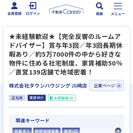
会員登録
ログイン
検索
メニュー
★未経験歓迎★【完全反響のルームア
ドバイザー】賞与年3回／年3回長期休
暇あり／約5万7000件の中から好きな
物件に住める社宅制度、家賃補助50％
／直営139店舗で地域密着！
株式会社タウンハウジング 川崎店
企業ページ
正社員
賃貸仲介
未経験者OK
関連キーワード
急募求人
幹部候補募集
面接1回