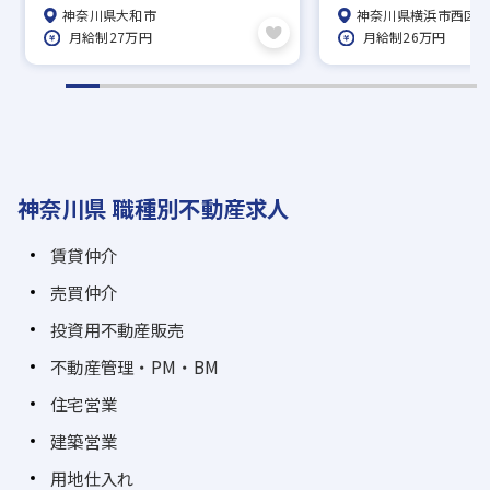
中から好きな物件に住める社宅制
回あり！／年間休日1
神奈川県大和市
神奈川県横浜市西区
度、家賃補助50％／直営139店舗
率90％超！
月給制27万円
月給制26万円
で地域密着！
神奈川県 職種別不動産求人
賃貸仲介
売買仲介
投資用不動産販売
不動産管理・PM・BM
住宅営業
建築営業
用地仕入れ