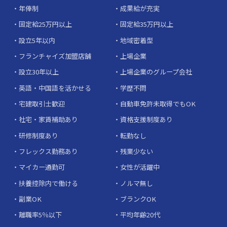
年俸制
成果給が充実
固定給25万円以上
固定給35万円以上
設立5年以内
地域密着型
フランチャイズ加盟店舗
上場企業
設立30年以上
上場企業のグループ会社
英語・中国語を活かせる
学歴不問
宅建取引士歓迎
自動車免許未取得でもOK
社宅・家賃補助あり
資格支援制度あり
研修制度あり
転勤なし
フレックス勤務あり
残業少ない
マイカー通勤可
女性が活躍中
扶養控除内で働ける
ノルマ無し
副業OK
ブランクOK
離職率5％以下
平均年齢20代