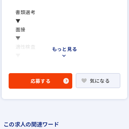
書類選考
▼
面接
▼
適性検査
もっと見る
▼
内定
※面接は場合により2回になる可能性がござ
気になる
応募する
います
※ご応募から内定までの期間は、2週間～1ヶ
月を予定しています
※応募から1ヶ月以内に入社可能です
※面接日、入社日はお気軽にご相談ください
この求人の関連ワード