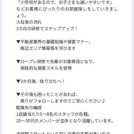
「小学校があるので、お子さまも通いやすいです」
などお客様にぴったりのお部屋探しをしていきまし
ょう。
入社後の流れ
3カ月の研修でステップアップ！
▼不動産業界の基礎知識や接客マナー、
周辺エリア情報等を学びます
▼ロープレ研修で先輩がお客様役となり、
実践的な接客スキルを習得
▼3か月後、独り立ちへ！
▼その後も困ったことがあれば、
周りがフォローしますのでご安心ください♪
配属先の編成
1店舗当たり5～8名のスタッフが在籍。
20～30代のメンバーが主体となり活躍しています。
未経験スタートという同じ立場の先輩が多いので、