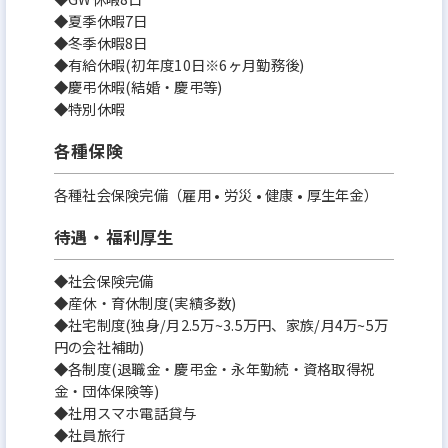
◆夏季休暇7日
◆冬季休暇8日
◆有給休暇(初年度10日※6ヶ月勤務後)
◆慶弔休暇(結婚・慶弔等)
◆特別休暇
各種保険
各種社会保険完備（雇用 • 労災 • 健康 • 厚生年金）
待遇・福利厚生
◆社会保険完備
◆産休・育休制度(実績多数)
◆社宅制度(独身/月2.5万~3.5万円、家族/月4万~5万
円の会社補助)
◆各制度(退職金・慶弔金・永年勤続・資格取得祝
金・団体保険等)
◆社用スマホ電話貸与
◆社員旅行