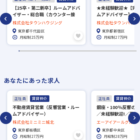
【25卒・第二新卒】ルームアドバ
★未経験歓迎★【完
イザー・総合職（カウンター接
ムアドバイザー】賞与
客）賞与年3回／直営140店舗の
回長期休暇あり／約5万
株式会社タウンハウジング
株式会社タウンハウジ
老舗安定企業
中から好きな物件に
東京都千代田区
東京都新宿区
度、家賃補助50％／直
月給制25万円
月給制27万円
で地域密着！
あなたにあった求人
正社員
賃貸仲介
正社員
賃貸仲介
不動産賃貸営業（反響営業・ルー
銀座・100％反響の
ムアドバイザー）
／未経験歓迎!／平均
のルームアドバイザ
株式会社ミニミニ城北
エーアイアールグルー
東京都板橋区
東京都中央区
月給制27万円
月給制28万円