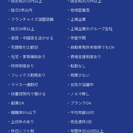
固定給25万円以上
固定給35万円以上
設立5年以内
地域密着型
フランチャイズ加盟店舗
上場企業
設立30年以上
上場企業のグループ会社
英語・中国語を活かせる
学歴不問
宅建取引士歓迎
自動車免許未取得でもOK
社宅・家賃補助あり
資格支援制度あり
研修制度あり
転勤なし
フレックス勤務あり
残業少ない
マイカー通勤可
女性が活躍中
扶養控除内で働ける
ノルマ無し
副業OK
ブランクOK
離職率5％以下
平均年齢20代
土日休みあり
完全週休2日
休日シフト制
年間休日120日以上