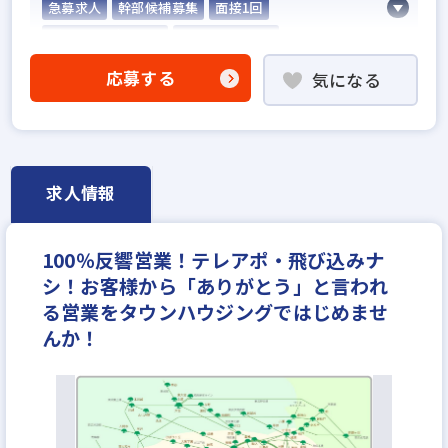
急募求人
幹部候補募集
面接1回
5名以上の積極採用
業界経験者優遇
他業界の営業経験者歓迎
応募する
気になる
不動産売買仲介経験者歓迎
高級賃貸仲介営業の経験者歓迎
賃貸仲介の店長経験者歓迎
業界未経験歓迎
既卒・第2新卒歓迎
職種未経験歓迎
歩合給
求人情報
成果給が充実
固定給25万円以上
地域密着型
設立30年以上
学歴不問
宅建取引士歓迎
100％反響営業！テレアポ・飛び込みナ
社宅・家賃補助あり
資格支援制度あり
シ！お客様から「ありがとう」と言われ
研修制度あり
転勤なし
残業少ない
る営業をタウンハウジングではじめませ
女性が活躍中
ノルマ無し
離職率5％以下
んか！
平均年齢20代
休日シフト制
反響営業