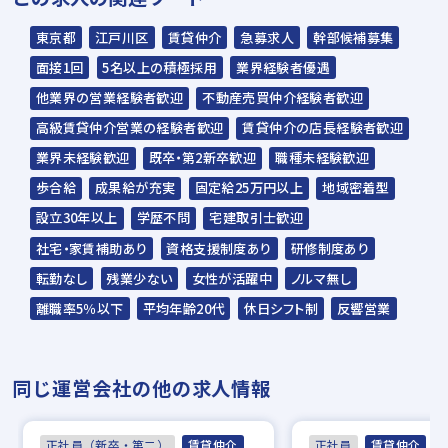
野球部
テニス部
忘年表彰式
東京都
江戸川区
賃貸仲介
急募求人
幹部候補募集
面接1回
5名以上の積極採用
業界経験者優遇
他業界の営業経験者歓迎
不動産売買仲介経験者歓迎
高級賃貸仲介営業の経験者歓迎
賃貸仲介の店長経験者歓迎
業界未経験歓迎
既卒・第2新卒歓迎
職種未経験歓迎
歩合給
成果給が充実
固定給25万円以上
地域密着型
設立30年以上
学歴不問
宅建取引士歓迎
社宅・家賃補助あり
資格支援制度あり
研修制度あり
転勤なし
残業少ない
女性が活躍中
ノルマ無し
離職率5％以下
平均年齢20代
休日シフト制
反響営業
同じ運営会社の他の求人情報
正社員（新卒・第二）
賃貸仲介
正社員
賃貸仲介