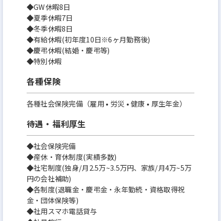
◆GW休暇8日
◆夏季休暇7日
◆冬季休暇8日
◆有給休暇(初年度10日※6ヶ月勤務後)
◆慶弔休暇(結婚・慶弔等)
◆特別休暇
各種保険
各種社会保険完備（雇用 • 労災 • 健康 • 厚生年金）
待遇・福利厚生
◆社会保険完備
◆産休・育休制度(実績多数)
◆社宅制度(独身/月2.5万~3.5万円、家族/月4万~5万
円の会社補助)
◆各制度(退職金・慶弔金・永年勤続・資格取得祝
金・団体保険等)
◆社用スマホ電話貸与