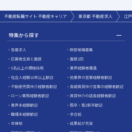
不動産転職サイト 不動産キャリア
東京都 不動産求人
江戸
特集から探す
急募求人
幹部候補募集
応募者全員と面接
面接1回
5名以上の積極採用
業界経験者優遇
社会人経験10年以上歓迎
他業界の営業経験者歓迎
不動産売買仲介経験者歓迎
高級賃貸仲介営業の経験者歓迎
ローン業務経験者歓迎
賃貸仲介の店長経験者歓迎
業界未経験歓迎
既卒・第2新卒歓迎
職種未経験歓迎
歩合給
年俸制
成果給が充実