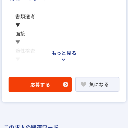
書類選考
▼
面接
▼
適性検査
もっと見る
▼
内定
※面接は場合により2回になる可能性がござ
気になる
応募する
います
※ご応募から内定までの期間は、2週間～1ヶ
月を予定しています
※応募から1ヶ月以内に入社可能です
※面接日、入社日はお気軽にご相談ください
この求人の関連ワード