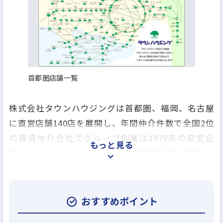
首都圏店舗一覧
株式会社タウンハウジングは首都圏、福岡、名古屋
に直営店舗140店を展開し、年間仲介件数で全国2位
の賃貸仲介会社でグループ創業は1979年の安定企
もっと見る
業、タウングループには独立系賃貸不動産の管理会
社のアレップスのほか、売買仲介業、アパートの建
築業、賃貸保証業、損害保険の代理業、引越事業や
飲食事業を行う会社など、グループ全17社で総合生
おすすめポイント
活関連のあらゆるサービスを提供しております。