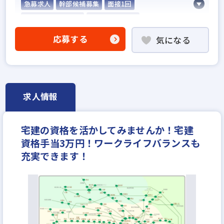
急募求人
幹部候補募集
面接1回
5名以上の積極採用
業界経験者優遇
社会人経験10年以上歓迎
他業界の営業経験者歓迎
応募する
気になる
不動産売買仲介経験者歓迎
高級賃貸仲介営業の経験者歓迎
賃貸仲介の店長経験者歓迎
業界未経験歓迎
既卒・第2新卒歓迎
職種未経験歓迎
地域密着型
求人情報
設立30年以上
学歴不問
宅建取引士歓迎
自動車免許未取得でもOK
社宅・家賃補助あり
宅建の資格を活かしてみませんか！宅建
研修制度あり
転勤なし
残業少ない
資格手当3万円！ワークライフバランスも
女性が活躍中
ノルマ無し
離職率5％以下
充実できます！
休日シフト制
月平均残業20時間以内