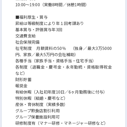
10:00〜19:00（実働8時間／休憩1時間）
■福利厚生・賞与
昇給は等級制度により年１回考課あり
基本賞与・評価賞与年3回
交通費支給
社会保険完備
社宅制度 月額賃料の50％ （独身／最大3万5000
円、家族／最大5万円の会社補助）
各種手当（家族手当・資格手当・住宅手当）
各制度（退職金・慶弔金・永年勤続・資格取得祝金
など）
財形貯蓄
報奨金
有給休暇（入社初年度10日／6ヶ月勤務後に付与）
特別休暇（結婚・慶弔など）
産休・育休制度（実績多数）
グループ飲食店割引利用
グループ保養施設利用可
研修制度有（マナー研修・マネージャー研修など）