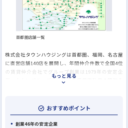
首都圏店舗一覧
株式会社タウンハウジングは首都圏、福岡、名古屋
に直営店舗140店を展開し、年間仲介件数で全国4位
の賃貸仲介会社でグループ創業は1979年の安定企
もっと見る
業、タウングループには独立系賃貸不動産の管理会
社のアレップスのほか、売買仲介業、アパートの建
築業、賃貸保証業、損害保険の代理業、引越事業や
飲食事業を行う会社など、グループ全17社で総合生
おすすめポイント
活関連のあらゆるサービスを提供しております。
創業46年の安定企業