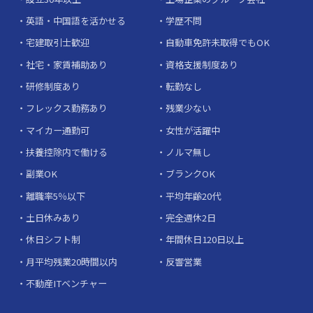
英語・中国語を活かせる
学歴不問
宅建取引士歓迎
自動車免許未取得でもOK
社宅・家賃補助あり
資格支援制度あり
研修制度あり
転勤なし
フレックス勤務あり
残業少ない
マイカー通勤可
女性が活躍中
扶養控除内で働ける
ノルマ無し
副業OK
ブランクOK
離職率5％以下
平均年齢20代
土日休みあり
完全週休2日
休日シフト制
年間休日120日以上
月平均残業20時間以内
反響営業
不動産ITベンチャー