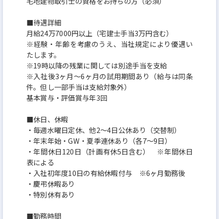
宅地建物取引士の資格をお持ちの方（必須）
■待遇詳細
月給24万7000円以上（宅建士手当3万円含む）
※経験・年齢を考慮のうえ、当社規定により優遇い
たします。
※19時以降の残業に関しては別途手当を支給
※入社後3ヶ月〜6ヶ月の試用期間あり（給与は同条
件。但し一部手当は支給対象外）
基本賞与・評価賞与年3回
■休日、休暇
・毎週水曜日定休、他2〜4日公休あり（交替制）
・年末年始・GW・夏季連休あり（各7〜9日）
・年間休日120日（計画有休5日含む） ※年間休日
表による
・入社初年度10日の有給休暇付与 ※6ヶ月勤務後
・慶弔休暇あり
・特別休有あり
■勤務時間