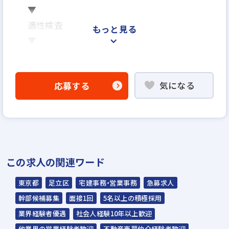
▼
適性検査
もっと見る
▼
内定
※面接は場合により2回になる可能性がござ
気になる
応募する
います
※ご応募から内定までの期間は、2週間～1ヶ
月を予定しています
※応募から1ヶ月以内に入社可能です
※面接日、入社日はお気軽にご相談ください
この求人の関連ワード
野球部
テニス部
忘年表彰式
東京都
足立区
宅建事務・営業事務
急募求人
幹部候補募集
面接1回
5名以上の積極採用
業界経験者優遇
社会人経験10年以上歓迎
他業界の営業経験者歓迎
不動産売買仲介経験者歓迎