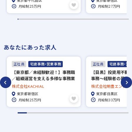
東京都千代田区
東京都新宿区
度、家賃補助50％／直
月給制25万円
月給制27万円
で地域密着！
あなたにあった求人
正社員
宅建事務・営業事務
正社員
宅建事務・営
【東京都／未経験歓迎！】事務職
【目黒】投資用不動
／組織運営を支える多様な事務業
事務～経験者の募集～
務◆研修・キャリアパス充実◎
グループの安定性◎/
株式会社KACHIAL
株式会社明豊エンター
東京都新宿区
東京都目黒区
月給制25万円
月給制33万円