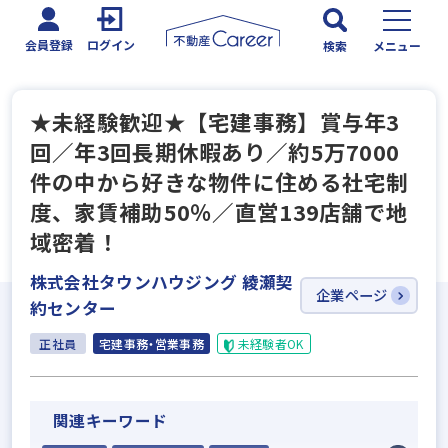
会員登録
ログイン
検索
メニュー
★未経験歓迎★【宅建事務】賞与年3
回／年3回長期休暇あり／約5万7000
件の中から好きな物件に住める社宅制
度、家賃補助50％／直営139店舗で地
域密着！
株式会社タウンハウジング 綾瀬契
企業ページ
約センター
正社員
宅建事務・営業事務
未経験者OK
関連キーワード