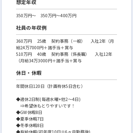
想定年収
350万円〜 350万円～400万円
社員の年収例
360万円 25歳 契約事務（一般） 入社2年（月
給24万7000円＋諸手当＋賞与
510万円 40歳 契約事務（係長職） 入社12年
（月給34万3000円＋諸手当＋賞与
休日・休暇
年間休日120日（計画有休5日含む）
◆週休2日制(毎週水曜+他2～4日)
⇒希望休もとりやすいです！
◆GW休暇8日
◆夏季休暇7日
◆冬季休暇8日
◆有給休暇(初年度10日※6ヶ月勤務後)