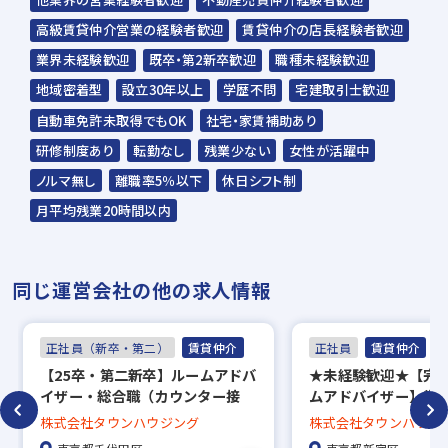
高級賃貸仲介営業の経験者歓迎
賃貸仲介の店長経験者歓迎
業界未経験歓迎
既卒・第2新卒歓迎
職種未経験歓迎
地域密着型
設立30年以上
学歴不問
宅建取引士歓迎
自動車免許未取得でもOK
社宅・家賃補助あり
研修制度あり
転勤なし
残業少ない
女性が活躍中
ノルマ無し
離職率5％以下
休日シフト制
月平均残業20時間以内
同じ運営会社の他の求人情報
正社員（新卒・第二）
賃貸仲介
正社員
賃貸仲介
【25卒・第二新卒】ルームアドバ
★未経験歓迎★【完
イザー・総合職（カウンター接
ムアドバイザー】賞与
客）賞与年3回／直営140店舗の
回長期休暇あり／約5万
株式会社タウンハウジング
株式会社タウンハウジ
老舗安定企業
中から好きな物件に