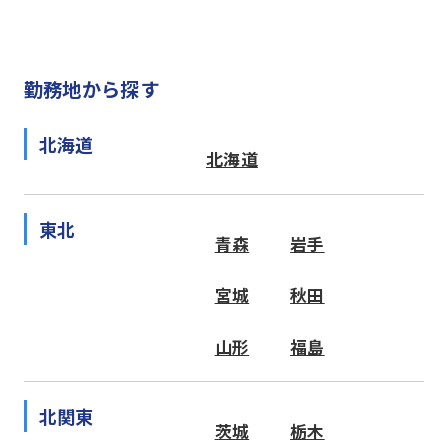
勤務地から探す
北海道
北海道
東北
青森
岩手
宮城
秋田
山形
福島
北関東
茨城
栃木