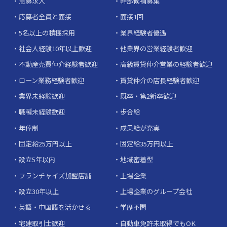
急募求人
幹部候補募集
応募者全員と面接
面接1回
5名以上の積極採用
業界経験者優遇
社会人経験10年以上歓迎
他業界の営業経験者歓迎
不動産売買仲介経験者歓迎
高級賃貸仲介営業の経験者歓迎
ローン業務経験者歓迎
賃貸仲介の店長経験者歓迎
業界未経験歓迎
既卒・第2新卒歓迎
職種未経験歓迎
歩合給
年俸制
成果給が充実
固定給25万円以上
固定給35万円以上
設立5年以内
地域密着型
フランチャイズ加盟店舗
上場企業
設立30年以上
上場企業のグループ会社
英語・中国語を活かせる
学歴不問
宅建取引士歓迎
自動車免許未取得でもOK