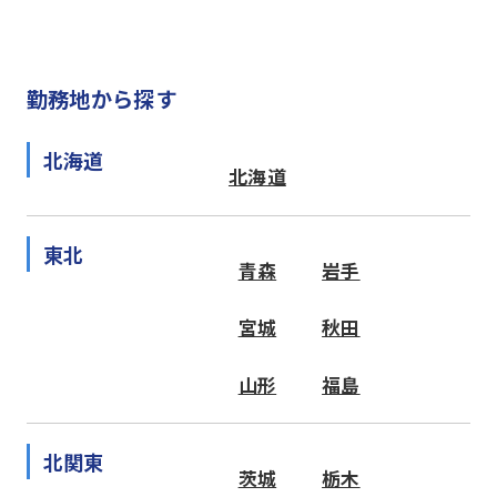
勤務地から探す
北海道
北海道
東北
青森
岩手
宮城
秋田
山形
福島
北関東
茨城
栃木