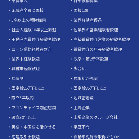
急募求人
幹部候補募集
応募者全員と面接
面接1回
5名以上の積極採用
業界経験者優遇
社会人経験10年以上歓迎
他業界の営業経験者歓迎
不動産売買仲介経験者歓迎
高級賃貸仲介営業の経験者歓迎
ローン業務経験者歓迎
賃貸仲介の店長経験者歓迎
業界未経験歓迎
既卒・第2新卒歓迎
職種未経験歓迎
歩合給
年俸制
成果給が充実
固定給25万円以上
固定給35万円以上
設立5年以内
地域密着型
フランチャイズ加盟店舗
上場企業
設立30年以上
上場企業のグループ会社
英語・中国語を活かせる
学歴不問
宅建取引士歓迎
自動車免許未取得でもOK