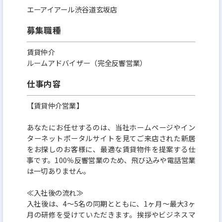
ングの上、即時営業スタートも可能です。これまで
エーアイアール渋谷道玄坂店
のご経験を存分に活かしていただけます。
募集職種
賃貸仲介
ルームアドバイザー（完全反響営業）
仕事内容
【賃貸仲介営業】
あなたにお任せするのは、当社ホームページやイン
ターネットポータルサイトを見てご来店された新居
をお探しのお客様に、最適な賃貸物件を提案する仕
事です。100％反響営業のため、飛び込みや電話営業
は一切ありません。
≪入社後の流れ≫
入社後は、4〜5名の同期とともに、1ヶ月〜最大3ヶ
月の研修を受けていただきます。挨拶やビジネスマ