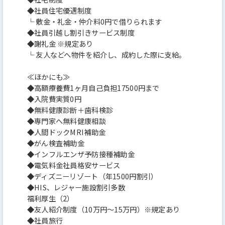
◆社員住宅優遇制度
└ 敷金・礼金・仲介料0円で借りられます
◆社員引越し割引きサービス制度
◆謝礼金 ※規定あり
└ 友人などへ物件を紹介し、成約した際に支給。
≪ほかにも≫
◆高額療養費1ヶ月自己負担17500円まで
◆入院費実質0円
◆無料健康診断＋歯科検診
◆専門家へ無料健康相談
◆人間ドックMRI補助金
◆がん検査補助金
◆インフルエンザ予防接種補助金
◆電気料金社員格安サービス
◆ディズニーリゾート（年1500円割引）
◆HIS、レジャー施設割引多数
福利厚生（2）
◆友人紹介制度（10万円～15万円）※規定あり
◆社員旅行