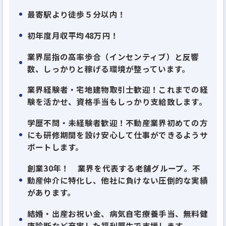
2025年10月に池袋店をオープンし、さらに2026年9
最寄駅より徒歩５分以内！
月頃には蒲田店の出店も予定しており、事業はまさに
拡大フェーズにあります。
初年度月収平均48万円！
これに伴い、組織体制の強化を図るため、新たに10
業界屈指の高率歩合（インセンティブ）と反響
名以上のルームアドバイザーをお迎えする予定です。
数、しっかりと稼げる環境が整っています。
業界経験者・宅地建物取引士歓迎！これまでの経
当社は、若手が中心となって各店舗を盛り上げてい
験を活かせ、資格手当もしっかり支給致します。
ます。先輩社員の約9割が未経験入社。前職は美容
学歴不問・未経験者歓迎！不動産業界初めての方
師、アパレル店員、飲食店のホールスタッフ、コン
にも研修期間を設け安心して仕事ができるようサ
ビニでのレジ担当、システムエンジニア、事務など、
ポートします。
さまざまな経歴を持ったメンバーが集まっています。
創業30年！ 業界を代表する老舗グループ。不
働きやすさから、親友や兄弟を紹介して一緒に働い
動産仲介に特化し、他社に負けない圧倒的な実績
ている社員も。あなたが仕事に対して不安に思うこ
があります。
との多くは、先輩社員が経験済みです。何か悩みが
結婚・出産お祝い金、病気自宅療養手当、無料健
あったら気軽に相談してください。安心して仕事をス
康診断など充実した福利厚生で支援します。