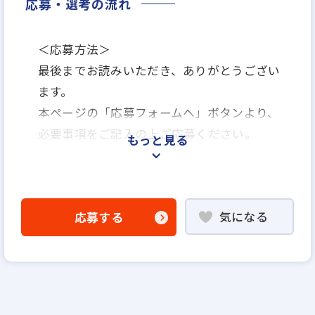
応募・選考の流れ
＜応募方法＞
最後までお読みいただき、ありがとうござい
ます。
本ページの「応募フォームヘ」ボタンより、
必要事項をご記入の上ご応募ください。
もっと見る
＜選考プロセス＞
「応募フォームへ」よりエントリー
気になる
応募する
▼
書類選考
▼
面接（1回〜数回）
▼