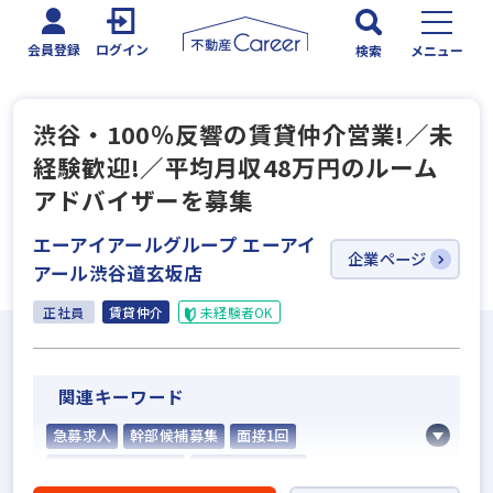
会員登録
ログイン
検索
メニュー
渋谷・100％反響の賃貸仲介営業!／未
経験歓迎!／平均月収48万円のルーム
アドバイザーを募集
エーアイアールグループ エーアイ
企業ページ
アール渋谷道玄坂店
正社員
賃貸仲介
未経験者OK
関連キーワード
急募求人
幹部候補募集
面接1回
5名以上の積極採用
業界経験者優遇