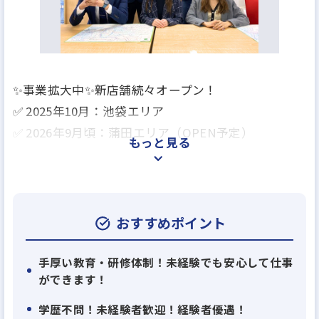
✨事業拡大中✨新店舗続々オープン！
✅ 2025年10月：池袋エリア
✅ 2026年9月頃：蒲田エリア（OPEN予定）
もっと見る
≪業績好調につき、10名以上を積極採用！≫
首都圏を中心に16店舗の不動産仲介店舗を展開する
当グループ。30年近い歴史で培った集客ノウハウと
おすすめポイント
物件管理会社との強固な信頼関係を武器に、お客様
からの反響は右肩上がり。安定した経営基盤を築い
手厚い教育・研修体制！未経験でも安心して仕事
ができます！
ています。
学歴不問！未経験者歓迎！経験者優遇！