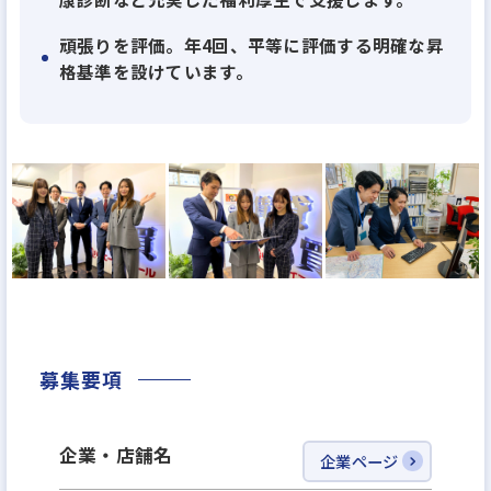
タートできるよう、サポートしていきます。
頑張りを評価。年4回、平等に評価する明確な昇
格基準を設けています。
≪入社いただくと≫
1ヶ月〜最大3ヶ月の研修期間があります！挨拶やビ
ジネスマナーなど社会人としての基礎から学びます。
最大3ヶ月の研修を終了しても、先輩社員のサポート
は継続。手厚いサポートの中でしっかりと成長して
いけますので未経験でも安心してください！ちなみ
に、現場に出て1時間で契約をいただけた未経験スタ
ートの先輩もいます！
4〜5名の同期と一緒に、最短3ヶ月でメンバーから主
任になることも可能。未経験でスタートした人の多
募集要項
くが、1年以内には主任となって活躍しています。目
指せ昇進！
企業・店舗名
企業ページ
なお、不動産営業のご経験をお持ちの方は、ヒアリ