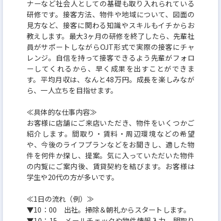
ナーなど社会人としての基礎も取り入れられている
研修です。接客方法、物件や地域について、図面の
見方など、接客に関わる知識やスキルもイチからお
教えします。最大3ヶ月の研修を終了したら、先輩社
員がサポートしながらOJT形式で実際の接客にチャ
レンジ。自信を持って接客できるよう先輩がフォロ
ーしてくれるから、早く成果を出すことができま
す。平均月収は、なんと48万円。成長を楽しみなが
ら、一人立ちを目指せます。
≪具体的な仕事内容≫
お客様に店舗にご来店いただき、物件をいくつかご
紹介します。間取り・賃料・周辺環境などの希望
や、今後のライフプランなどをお聞きし、適した物
件を何件か探し、提案。気に入っていただいた物件
の内覧にご案内後、賃貸契約を結びます。お客様は
学生や20代の方が多いです。
≪1日の流れ（例）≫
▼10：00 出社。掃除＆朝礼からスタートします。
▼10：15 メールチェックや物件情報入力、間取り