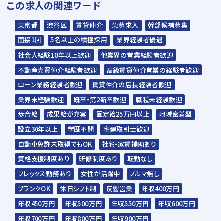
この求人の関連ワード
内定
東京都
渋谷区
賃貸仲介
急募求人
幹部候補募集
※入社時期は相談に応じます。
面接1回
5名以上の積極採用
業界経験者優遇
※現在、在職中の方も積極的にご応募くださ
社会人経験10年以上歓迎
他業界の営業経験者歓迎
い。応募の秘密は厳守いたします。
不動産売買仲介経験者歓迎
高級賃貸仲介営業の経験者歓迎
ローン業務経験者歓迎
賃貸仲介の店長経験者歓迎
広い店内ですが、繁忙
渋谷道玄坂店は『渋
業界未経験歓迎
既卒・第2新卒歓迎
職種未経験歓迎
期に入るとお客様がお
谷』駅徒歩3分の立
待ちになることも。
地。1Fがロッテリアの
歩合給
成果給が充実
固定給25万円以上
地域密着型
ビルの7階にお店がご
設立30年以上
学歴不問
宅建取引士歓迎
ざいます。全店舗駅近
で通勤もらくらくで
自動車免許未取得でもOK
社宅・家賃補助あり
す。
資格支援制度あり
研修制度あり
転勤なし
フレックス勤務あり
女性が活躍中
ノルマ無し
ブランクOK
休日シフト制
反響営業
年収400万円
年収450万円
年収500万円
年収550万円
年収600万円
年収700万円
年収800万円
年収900万円