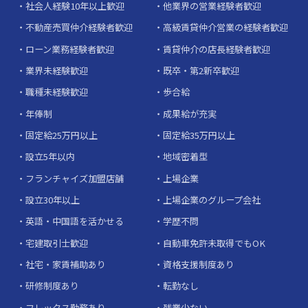
社会人経験10年以上歓迎
他業界の営業経験者歓迎
不動産売買仲介経験者歓迎
高級賃貸仲介営業の経験者歓迎
ローン業務経験者歓迎
賃貸仲介の店長経験者歓迎
業界未経験歓迎
既卒・第2新卒歓迎
職種未経験歓迎
歩合給
年俸制
成果給が充実
固定給25万円以上
固定給35万円以上
設立5年以内
地域密着型
フランチャイズ加盟店舗
上場企業
設立30年以上
上場企業のグループ会社
英語・中国語を活かせる
学歴不問
宅建取引士歓迎
自動車免許未取得でもOK
社宅・家賃補助あり
資格支援制度あり
研修制度あり
転勤なし
フレックス勤務あり
残業少ない