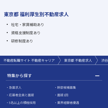
東京都 福利厚生別不動産求人
社宅・家賃補助あり
資格支援制度あり
研修制度あり
不動産転職サイト 不動産キャリア
東京都 不動産求人
渋谷
特集から探す
急募求人
幹部候補募集
応募者全員と面接
面接1回
5名以上の積極採用
業界経験者優遇