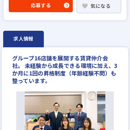
社会人経験10年以上歓迎
他業界の営業経験者歓迎
応募する
気になる
不動産売買仲介経験者歓迎
高級賃貸仲介営業の経験者歓迎
ローン業務経験者歓迎
賃貸仲介の店長経験者歓迎
業界未経験歓迎
既卒・第2新卒歓迎
求人情報
職種未経験歓迎
歩合給
成果給が充実
固定給25万円以上
地域密着型
設立30年以上
グループ16店舗を展開する賃貸仲介会
学歴不問
宅建取引士歓迎
社。 未経験から成長できる環境に加え、3
自動車免許未取得でもOK
社宅・家賃補助あり
か月に1回の昇格制度（年齢経験不問）も
資格支援制度あり
研修制度あり
転勤なし
整っています。
フレックス勤務あり
女性が活躍中
ノルマ無し
ブランクOK
休日シフト制
反響営業
年収400万円
年収450万円
年収500万円
年収550万円
年収600万円
年収700万円
年収800万円
年収900万円
年収1000万円～
月給25万円
月給30万円
月給35万円
月給40万円
月給50万円