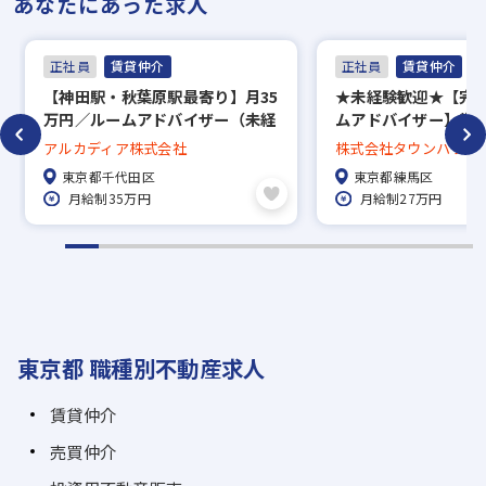
あなたにあった求人
正社員
賃貸仲介
正社員
賃貸仲介
【神田駅・秋葉原駅最寄り】月35
★未経験歓迎★【完
万円／ルームアドバイザー（未経
ムアドバイザー】賞与
験歓迎！）／完全週休2日＋残業
回長期休暇あり／約5万
アルカディア株式会社
株式会社タウンハウジ
なし！／歩合最大21％支給／経験
中から好きな物件に
東京都千代田区
東京都練馬区
を活かしてキャリアUP！
度、家賃補助50％／直
月給制35万円
月給制27万円
で地域密着！
東京都 職種別不動産求人
賃貸仲介
売買仲介