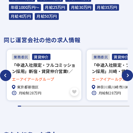
年収1000万円～
月給25万円
月給30万円
月給35万円
月給40万円
月給50万円
同じ運営会社の他の求人情報
業務委託
賃貸仲介
業務委託
賃貸仲介
「中途入社限定・フルコミッショ
「中途入社限定・フ
ン採用」新宿・賃貸仲介営業!／
ン採用」川崎・賃貸仲
未経験歓迎!／完全歩合で年収
未経験歓迎!／完全歩
エーアイアールグループ
エーアイアールグルー
1,000万可能
1,000万可能
東京都新宿区
神奈川県川崎市川崎
月給制28万円
月給制28万円