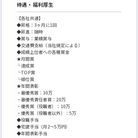
待遇・福利厚生
【各社共通】
◆昇格：3ヶ月に1回
◆昇進：随時
◆賞与：業績賞与
◆交通費支給（当社規定による）
◆成績上位者への各種賞金
★月間賞
└達成賞
└TOP賞
└順位賞
★年間表彰
・最優秀賞：30万
・最優秀責任者賞：20万
・優秀賞（役職者）：10万
・優秀賞（役職者以外）：5万
◆役職手当
◆宅建手当（月2～5万円）
◆年間表彰手当