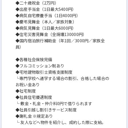
◆二十歳祝金（2万円）
◆出産手当金（1日最大5400円）
◆病気自宅療養手当（1日4000円）
◆慶弔見舞金（本人／家族対象）
◆病気見舞金（1日最大6000円）
◆住宅災害見舞金（全焼壊130000円）
◆国内宿泊旅行補助金（年1回／3000円／家族全
員）
◆各種社会保険完備
◆フルコミッション制あり
◆宅地建物取引士資格支援制度
└専門学校へ通学する場合の割引、合格した場合の
お祝い金あり
◆社宅制度
◆社員住宅優遇制度
└ 敷金・礼金・仲介料0円で借りられます
◆社員引越し割引きサービス制度
◆謝礼金 ※規定あり
└ 友人などへ物件を紹介し、成約した際に支給。