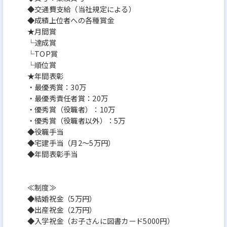
◆交通費支給（当社規定による）
◆成績上位者への各種賞金
★月間賞
└達成賞
└TOP賞
└順位賞
★年間表彰
・最優秀賞：30万
・最優秀責任者賞：20万
・優秀賞（役職者）：10万
・優秀賞（役職者以外）：5万
◆役職手当
◆宅建手当（月2～5万円）
◆年間表彰手当
≪制度≫
◆結婚祝金（5万円）
◆出産祝金（2万円）
◆入学祝金（お子さんに図書カード5000円）