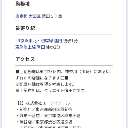
勤務地
東京都
大田区
蒲田５丁目
最寄り駅
JR京浜東北・根岸線
蒲田
徒歩1分
東急池上線
蒲田
徒歩1分
アクセス
■□勤務地は東京23区内、神奈川（川崎）にあるい
ずれかの店舗になります□■
※配属店舗は希望を考慮します。
※上記住所は、クリエイト蒲田店です。
【1】株式会社エーアイアール
・新宿店／東京都新宿区西新宿
・麻布十番店／東京都港区麻布十番
・渋谷店／東京都渋谷区道玄坂
・五反田店／東京都品川区西五反田