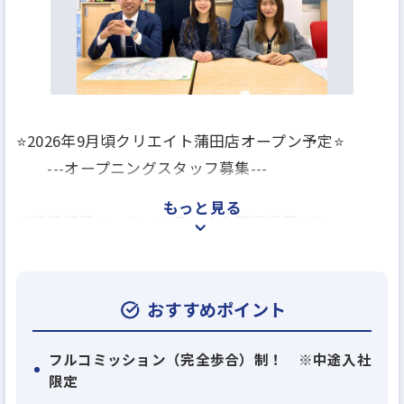
月給30万円
月給35万円
月給40万円
月給50万円
⭐️2026年9月頃クリエイト蒲田店オープン予定⭐️
---オープニングスタッフ募集---
もっと見る
≪業績好調につき、10名以上を積極採用！≫
首都圏を中心に16店舗の不動産仲介店舗を展開する
当グループ。30年近い歴史で培った集客ノウハウと
物件管理会社との強固な信頼関係を武器に、お客様
おすすめポイント
からの反響は右肩上がり。安定した経営基盤を築い
ています。
フルコミッション（完全歩合）制！ ※中途入社
限定