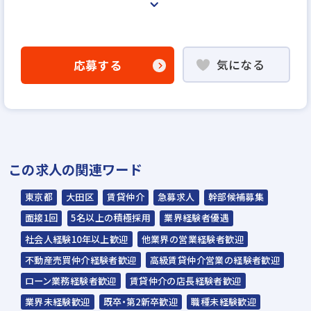
＜選考プロセス＞
「応募フォームへ」よりエントリー
気になる
応募する
▼
書類選考
▼
面接（1回〜数回）
▼
この求人の関連ワード
内定
東京都
大田区
賃貸仲介
急募求人
幹部候補募集
※入社時期は相談に応じます。
面接1回
5名以上の積極採用
業界経験者優遇
※現在、在職中の方も積極的にご応募くださ
社会人経験10年以上歓迎
他業界の営業経験者歓迎
い。応募の秘密は厳守いたします。
不動産売買仲介経験者歓迎
高級賃貸仲介営業の経験者歓迎
ローン業務経験者歓迎
賃貸仲介の店長経験者歓迎
業界未経験歓迎
既卒・第2新卒歓迎
職種未経験歓迎