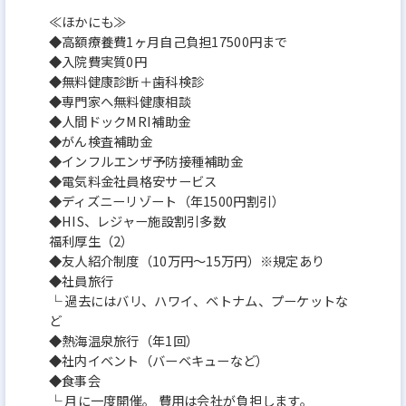
≪ほかにも≫
◆高額療養費1ヶ月自己負担17500円まで
◆入院費実質0円
◆無料健康診断＋歯科検診
◆専門家へ無料健康相談
◆人間ドックMRI補助金
◆がん検査補助金
◆インフルエンザ予防接種補助金
◆電気料金社員格安サービス
◆ディズニーリゾート（年1500円割引）
◆HIS、レジャー施設割引多数
福利厚生（2）
◆友人紹介制度（10万円～15万円）※規定あり
◆社員旅行
└ 過去にはバリ、ハワイ、ベトナム、プーケットな
ど
◆熱海温泉旅行（年1回）
◆社内イベント（バーベキューなど）
◆食事会
└ 月に一度開催。 費用は会社が負担します。