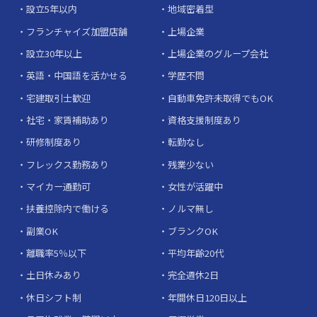
設立5年以内
地域密着型
フランチャイズ加盟店舗
上場企業
設立30年以上
上場企業のグループ会社
英語・中国語を活かせる
学歴不問
宅建取引士歓迎
自動車免許未取得でもOK
社宅・家賃補助あり
資格支援制度あり
研修制度あり
転勤なし
フレックス勤務あり
残業少ない
マイカー通勤可
女性が活躍中
扶養控除内で働ける
ノルマ無し
副業OK
ブランクOK
離職率5％以下
平均年齢20代
土日休みあり
完全週休2日
休日シフト制
年間休日120日以上