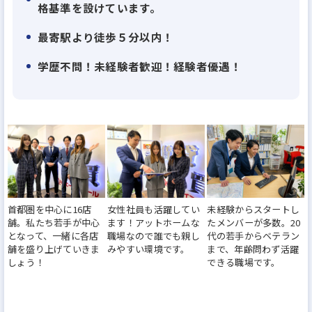
タートできるよう、サポートしていきます。
格基準を設けています。
最寄駅より徒歩５分以内！
≪入社いただくと≫
学歴不問！未経験者歓迎！経験者優遇！
1ヶ月〜最大3ヶ月の研修期間があります！挨拶やビ
ジネスマナーなど社会人としての基礎から学びます。
最大3ヶ月の研修を終了しても、先輩社員のサポート
は継続。手厚いサポートの中でしっかりと成長して
いけますので未経験でも安心してください！ちなみ
に、現場に出て1時間で契約をいただけた未経験スタ
ートの先輩もいます！
首都圏を中心に16店
女性社員も活躍してい
未経験からスタートし
4〜5名の同期と一緒に、最短3ヶ月でメンバーから主
舗。私たち若手が中心
ます！アットホームな
たメンバーが多数。20
任になることも可能。未経験でスタートした人の多
となって、一緒に各店
職場なので誰でも親し
代の若手からベテラン
舗を盛り上げていきま
みやすい環境です。
まで、年齢問わず活躍
くが、1年以内には主任となって活躍しています。目
しょう！
できる職場です。
指せ昇進！
なお、不動産営業のご経験をお持ちの方は、ヒアリ