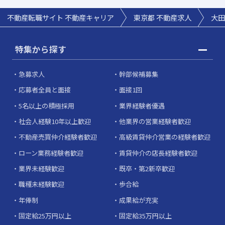
不動産転職サイト 不動産キャリア
東京都 不動産求人
大田
特集から探す
急募求人
幹部候補募集
応募者全員と面接
面接1回
5名以上の積極採用
業界経験者優遇
社会人経験10年以上歓迎
他業界の営業経験者歓迎
不動産売買仲介経験者歓迎
高級賃貸仲介営業の経験者歓迎
ローン業務経験者歓迎
賃貸仲介の店長経験者歓迎
業界未経験歓迎
既卒・第2新卒歓迎
職種未経験歓迎
歩合給
年俸制
成果給が充実
固定給25万円以上
固定給35万円以上