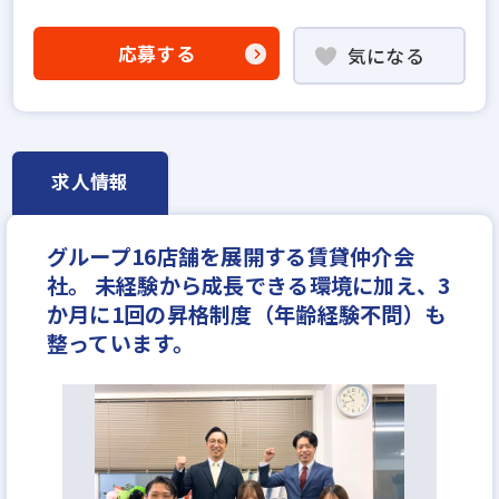
5名以上の積極採用
業界経験者優遇
社会人経験10年以上歓迎
他業界の営業経験者歓迎
応募する
気になる
不動産売買仲介経験者歓迎
高級賃貸仲介営業の経験者歓迎
ローン業務経験者歓迎
賃貸仲介の店長経験者歓迎
業界未経験歓迎
既卒・第2新卒歓迎
求人情報
職種未経験歓迎
歩合給
成果給が充実
固定給25万円以上
地域密着型
設立30年以上
グループ16店舗を展開する賃貸仲介会
学歴不問
宅建取引士歓迎
社。 未経験から成長できる環境に加え、3
自動車免許未取得でもOK
社宅・家賃補助あり
か月に1回の昇格制度（年齢経験不問）も
資格支援制度あり
研修制度あり
転勤なし
整っています。
フレックス勤務あり
女性が活躍中
ノルマ無し
ブランクOK
休日シフト制
反響営業
年収400万円
年収450万円
年収500万円
年収550万円
年収600万円
年収700万円
年収800万円
年収900万円
年収1000万円～
月給25万円