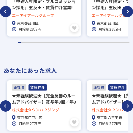
「中途入社限定・フルコミッショ
「中途入社限定・フ
ン採用」五反田・賃貸仲介営業!
ン採用」五反田・賃貸
／未経験歓迎!／完全歩合で年収
／未経験歓迎!／完全
エーアイアールグループ
エーアイアールグルー
1,000万可能
1,000万可能
東京都品川区
東京都品川区
月給制28万円
月給制28万円
あなたにあった求人
正社員
賃貸仲介
正社員
賃貸仲介
★未経験歓迎★【完全反響のルー
★未経験歓迎★【完
ムアドバイザー】賞与年3回／年3
ムアドバイザー】賞与
回長期休暇あり／約5万7000件の
回長期休暇あり／約5万
株式会社タウンハウジング
株式会社タウンハウジ
中から好きな物件に住める社宅制
中から好きな物件に
東京都江戸川区
東京都八王子市
度、家賃補助50％／直営139店舗
度、家賃補助50％／直
月給制27万円
月給制27万円
で地域密着！
で地域密着！