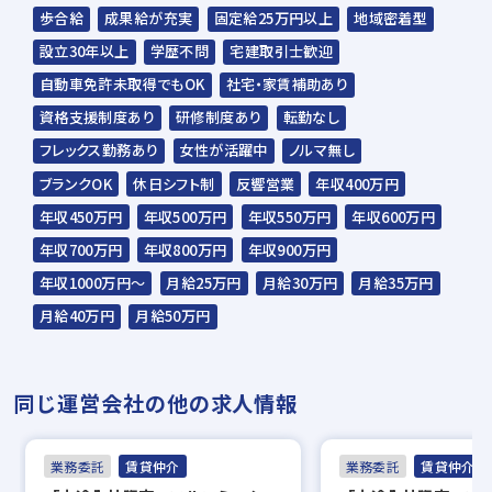
歩合給
成果給が充実
固定給25万円以上
地域密着型
設立30年以上
学歴不問
宅建取引士歓迎
自動車免許未取得でもOK
社宅・家賃補助あり
資格支援制度あり
研修制度あり
転勤なし
フレックス勤務あり
女性が活躍中
ノルマ無し
ブランクOK
休日シフト制
反響営業
年収400万円
年収450万円
年収500万円
年収550万円
年収600万円
年収700万円
年収800万円
年収900万円
年収1000万円～
月給25万円
月給30万円
月給35万円
月給40万円
月給50万円
同じ運営会社の他の求人情報
業務委託
賃貸仲介
業務委託
賃貸仲介