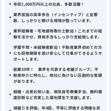
2025年10月に池袋店をオープンし、さらに2026年9
年収1,000万円以上の社員、多数活躍！
月頃には蒲田店の出店も予定しており、事業はまさに
業界屈指の高率歩合（インセンティブ）と反響
拡大フェーズにあります。
数、しっかりと稼げる環境が整っています。
これに伴い、組織体制の強化を図るため、新たに10
業界経験者・宅地建物取引士歓迎！これまでの経
名以上のルームアドバイザーをお迎えする予定です。
験を活かせ、資格手当もしっかり支給致します。
当社は、若手が中心となって各店舗を盛り上げてい
学歴不問・未経験者歓迎！不動産業界初めての方
にも研修期間を設け安心して仕事ができるようサ
ます。先輩社員の約9割が未経験入社。前職は美容
ポートします。
師、アパレル店員、飲食店のホールスタッフ、コン
ビニでのレジ担当、システムエンジニア、事務など、
創業30年！ 業界を代表する老舗グループ。不
動産仲介に特化し、他社に負けない圧倒的な実績
さまざまな経歴を持ったメンバーが集まっています。
があります。
働きやすさから、親友や兄弟を紹介して一緒に働い
ている社員も。あなたが仕事に対して不安に思うこ
結婚・出産お祝い金、病気自宅療養手当、無料健
康診断など充実した福利厚生で支援します。
との多くは、先輩社員が経験済みです。何か悩みが
あったら気軽に相談してください。安心して仕事をス
頑張りを評価。年4回、平等に評価する明確な昇