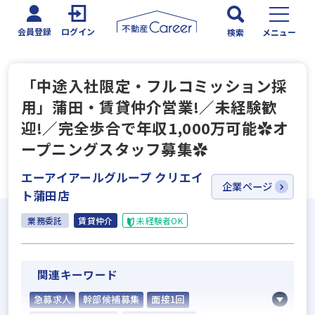
会員登録
ログイン
検索
メニュー
「中途入社限定・フルコミッション採
用」蒲田・賃貸仲介営業!／未経験歓
迎!／完全歩合で年収1,000万可能✿オ
ープニングスタッフ募集✿
エーアイアールグループ クリエイ
企業ページ
ト蒲田店
業務委託
賃貸仲介
未経験者OK
関連キーワード
急募求人
幹部候補募集
面接1回