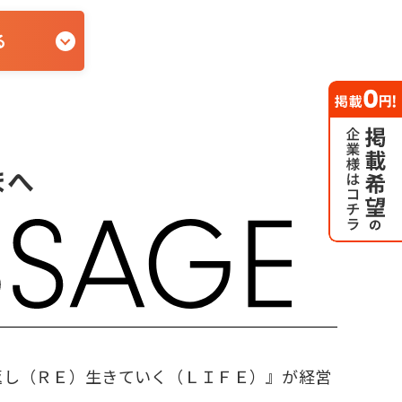
る
まへ
返し（ＲＥ）生きていく（ＬＩＦＥ）』が経営