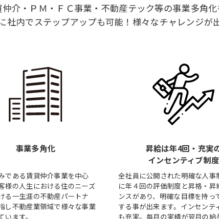
買仲介・ＰＭ・ＦＣ事業・不動産テック等の事業多角化
に社内でステップアップも可能！様々なチャレンジが
事業多角化
昇給は年4回・充実
インセンティブ制
みである賃貸仲介事業を中心
全社員に公開された明確な人事
客様の人生における住のニーズ
に年４回の評価制度と昇格・昇
ける一生涯の不動産パートナ
ンスがあり、明確な目標を持っ
指し不動産業領域で様々な事業
する事が出来ます。インセンテ
ています。
も充実。毎月の実績が翌月の給