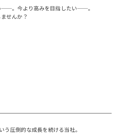
い──。今より高みを目指したい──。
しませんか？
という圧倒的な成長を続ける当社。