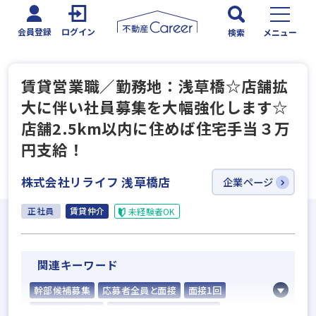
会員登録
ログイン
検索
メニュー
賃貸営業職／勤務地：浅草橋☆店舗拡
大に伴い社員募集を大幅強化します☆
店舗2.5km以内に住めば住宅手当３万
円支給！
株式会社リライフ 浅草橋店
企業ページ
正社員
賃貸仲介
未経験者OK
関連キーワード
幹部候補募集
応募者全員と面接
面接1回
業界経験者優遇
他業界の営業経験者歓迎