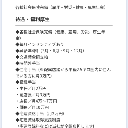
各種社会保険完備（雇用 • 労災 • 健康 • 厚生年金）
待遇・福利厚生
◆各種社会保険完備（健康、雇用、労災、厚生年
金）
◆毎月インセンティブあり
◆昇給年4回（3月・6月・9月・12月）
◆交通費全額支給
◆時間外手当
◆住宅手当（※配属店舗から半径2.5キロ圏内に住ん
でいる方に月3万円）
◆役職手当
・主任／月2万円
・副店長／月3万円
・店長／月4万～7万円
・課長／月10万円
◆宅建資格手当（月2万円）
◆宅建資格取得支援制度
→宅建登録料などは当社が全額負担します!