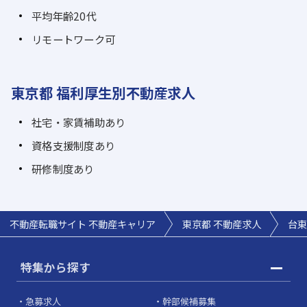
平均年齢20代
リモートワーク可
東京都 福利厚生別不動産求人
社宅・家賃補助あり
資格支援制度あり
研修制度あり
不動産転職サイト 不動産キャリア
東京都 不動産求人
台東
特集から探す
急募求人
幹部候補募集