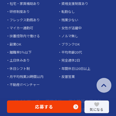
社宅・家賃補助あり
資格支援制度あり
研修制度あり
転勤なし
フレックス勤務あり
残業少ない
マイカー通勤可
女性が活躍中
扶養控除内で働ける
ノルマ無し
副業OK
ブランクOK
離職率5％以下
平均年齢20代
土日休みあり
完全週休2日
休日シフト制
年間休日120日以上
月平均残業20時間以内
反響営業
不動産ITベンチャー
サイトマップ
運営会社
個人情報保護方針
応募する
サイト規約
掲載希望の企業様
お問い合わせ
気になる