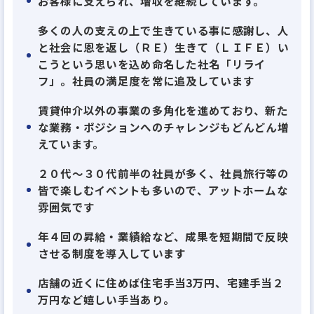
お客様に支えられ、増収を継続しています。
そして何よりも、会社の成長を通じてお客様も社員も
多くの人の支えの上で生きている事に感謝し、人
幸せにするという『RELIFE（恩返し）』の考えに共
と社会に恩を返し（ＲＥ）生きて（ＬＩＦＥ）い
感し、入社してくれた向上心の高い社員たちが支えて
こうという思いを込め命名した社名「リライ
くれているから。
フ」。社員の満足度を常に追及しています
賃貸仲介以外の事業の多角化を進めており、新た
お客様にとっての「一生涯の不動産パートナー」を
な業務・ポジションへのチャレンジもどんどん増
目指す私たち。今後も長期的な関係を築いていくた
えています。
めに、売買仲介・PM・リノベーションなど、様々な
２０代〜３０代前半の社員が多く、社員旅行等の
事業を展開しています。これまでの経験を活かして、
皆で楽しむイベントも多いので、アットホームな
一緒に当社で成長していきませんか。
雰囲気です
年４回の昇給・業績給など、成果を短期間で反映
させる制度を導入しています
店舗の近くに住めば住宅手当3万円、宅建手当２
万円など嬉しい手当あり。