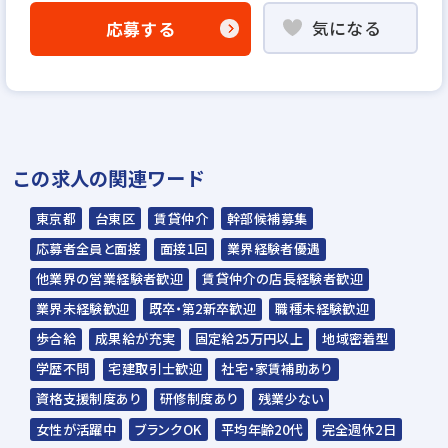
気になる
応募する
（写貼）・職務経歴書をご用意ください。
↓
【ステップ３】内定！ 面接から内定まで原
則１週間以内でスピーディな選考を行いま
す。
この求人の関連ワード
＊面接日時や入社日はできるだけご希望に応
じますので、お気軽にご相談ください。
東京都
台東区
賃貸仲介
幹部候補募集
応募者全員と面接
面接1回
業界経験者優遇
入社後のフォローアッ
他業界の営業経験者歓迎
賃貸仲介の店長経験者歓迎
プ研修も充実！専門知
識を熟練度の高い責任
業界未経験歓迎
既卒・第2新卒歓迎
職種未経験歓迎
者がしっかり教えま
歩合給
成果給が充実
固定給25万円以上
地域密着型
す！
学歴不問
宅建取引士歓迎
社宅・家賃補助あり
資格支援制度あり
研修制度あり
残業少ない
女性が活躍中
ブランクOK
平均年齢20代
完全週休2日