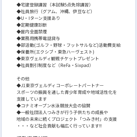
◆宅建登録講習（本試験5点免除講習）
◆社員旅行（グアム、沖縄、伊豆など）
◆U・Iターン支援あり
◆定期健康診断
◆屋内全面禁煙
◆業務用携帯電話貸与
◆部活動(ゴルフ・野球・フットサルなど)活動費支給
◆保養所(エクシブ・東急ハーヴェスト)
◆東京ヴェルディ観戦チケットプレゼント
◆社員割引制度など（ReFa・Sixpad）
その他
◆J1東京ヴェルディコーポレートパートナー
スポーツの振興を通した青少年育成や地域活性化を
支援しています
◆コナミオープン水泳競技大会の協賛
◆一般社団法人つみきが行う子供たちの成長や
地域の未来に続くプロジェクト「つみき村」の支援
・・・など社会貢献も幅広く行っています!!