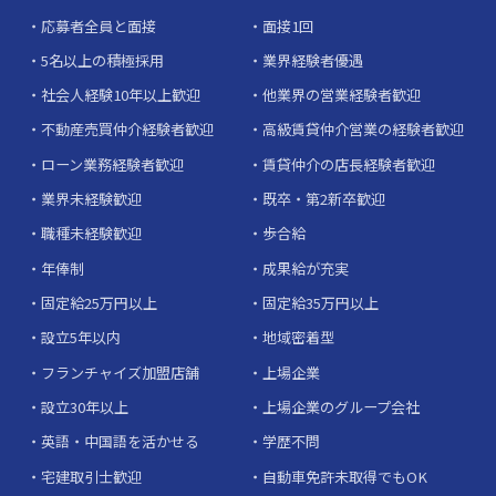
応募者全員と面接
面接1回
5名以上の積極採用
業界経験者優遇
社会人経験10年以上歓迎
他業界の営業経験者歓迎
不動産売買仲介経験者歓迎
高級賃貸仲介営業の経験者歓迎
ローン業務経験者歓迎
賃貸仲介の店長経験者歓迎
業界未経験歓迎
既卒・第2新卒歓迎
職種未経験歓迎
歩合給
年俸制
成果給が充実
固定給25万円以上
固定給35万円以上
設立5年以内
地域密着型
フランチャイズ加盟店舗
上場企業
設立30年以上
上場企業のグループ会社
英語・中国語を活かせる
学歴不問
宅建取引士歓迎
自動車免許未取得でもOK