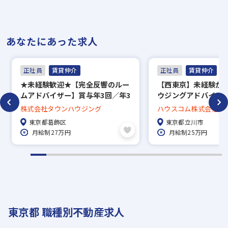
あなたにあった求人
正社員
賃貸仲介
正社員
賃貸仲介
★未経験歓迎★【完全反響のルー
【西東京】未経験か
ムアドバイザー】賞与年3回／年3
ウジングアドバイザ
回長期休暇あり／約5万7000件の
営業】
株式会社タウンハウジング
ハウスコム株式会社
中から好きな物件に住める社宅制
東京都葛飾区
東京都立川市
度、家賃補助50％／直営139店舗
月給制27万円
月給制25万円
で地域密着！
東京都 職種別不動産求人