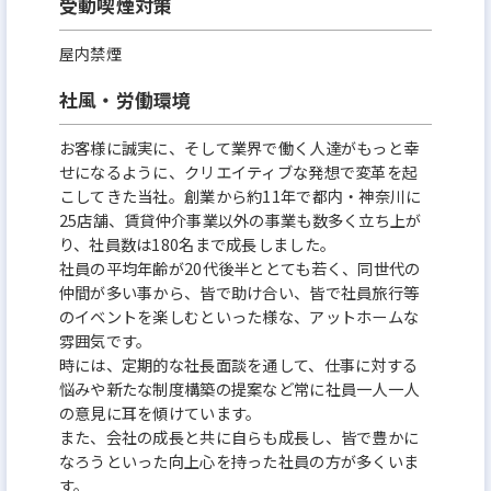
受動喫煙対策
屋内禁煙
社風・労働環境
お客様に誠実に、そして業界で働く人達がもっと幸
せになるように、クリエイティブな発想で変革を起
こしてきた当社。創業から約11年で都内・神奈川に
25店舗、賃貸仲介事業以外の事業も数多く立ち上が
り、社員数は180名まで成長しました。
社員の平均年齢が20代後半ととても若く、同世代の
仲間が多い事から、皆で助け合い、皆で社員旅行等
のイベントを楽しむといった様な、アットホームな
雰囲気です。
時には、定期的な社長面談を通して、仕事に対する
悩みや新たな制度構築の提案など常に社員一人一人
の意見に耳を傾けています。
また、会社の成長と共に自らも成長し、皆で豊かに
なろうといった向上心を持った社員の方が多くいま
す。