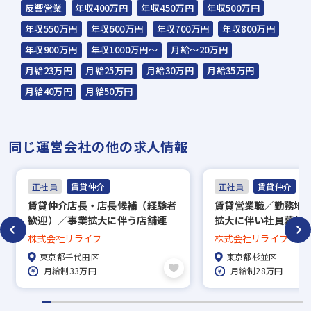
反響営業
年収400万円
年収450万円
年収500万円
年収550万円
年収600万円
年収700万円
年収800万円
年収900万円
年収1000万円～
月給～20万円
月給23万円
月給25万円
月給30万円
月給35万円
月給40万円
月給50万円
同じ運営会社の他の求人情報
正社員
賃貸仲介
正社員
賃貸仲介
賃貸仲介店長・店長候補（経験者
賃貸営業職／勤務地
歓迎）／事業拡大に伴う店舗運
拡大に伴い社員募集
営・マネジメント／成果次第で早
ます☆店舗2.5km
株式会社リライフ
株式会社リライフ
期昇格
宅手当３万円支給！
東京都千代田区
東京都杉並区
月給制33万円
月給制28万円