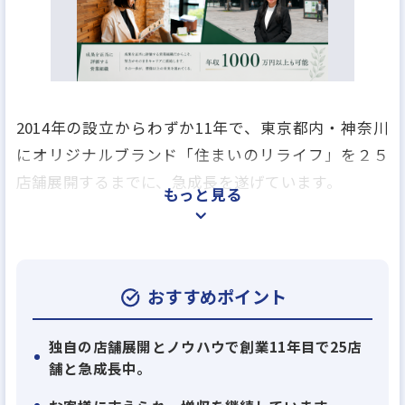
2014年の設立からわずか11年で、東京都内・神奈川
にオリジナルブランド「住まいのリライフ」を２５
店舗展開するまでに、急成長を遂げています。
もっと見る
順調に拡大している理由は、店舗の商圏を無理に広
げることなく確かな知識を基に高品質なご提案をす
るという、お客様の満足度を追求した営業方針と、
おすすめポイント
当社役員が代表を務めるIT系関連会社が開発する先
進的なオペレーションシステムで業務効率化を図っ
独自の店舗展開とノウハウで創業11年目で25店
舗と急成長中。
ているから。