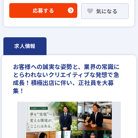
賃貸仲介の店長経験者歓迎
業界未経験歓迎
応募する
気になる
既卒・第2新卒歓迎
職種未経験歓迎
歩合給
成果給が充実
固定給25万円以上
地域密着型
学歴不問
宅建取引士歓迎
社宅・家賃補助あり
資格支援制度あり
研修制度あり
残業少ない
求人情報
女性が活躍中
ブランクOK
平均年齢20代
完全週休2日
反響営業
年収400万円
お客様への誠実な姿勢と、業界の常識に
年収450万円
年収500万円
年収550万円
とらわれないクリエイティブな発想で急
年収600万円
年収700万円
年収800万円
成長！積極出店に伴い、正社員を大募
年収900万円
年収1000万円～
月給～20万円
集！
月給23万円
月給25万円
月給30万円
月給35万円
月給40万円
月給50万円