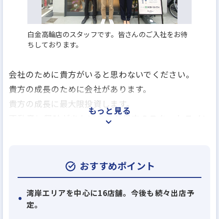
白金高輪店のスタッフです。皆さんのご入社をお待
ちしております。
会社のために貴方がいると思わないでください。
貴方の成長のために会社があります。
貴方の成長に最大限投資します。
もっと見る
不動産に興味があればココが貴方のスタートライン
です。会社と共に大きく成長しましょう！
1998年に御茶ノ水から始まったスタートラインは中
おすすめポイント
央区・湾岸エリアを中心に、築地、人形町、勝どき、
豊洲、木場、清須白河、蔵前、御茶ノ水、浜松町、
湾岸エリアを中心に16店舗。今後も続々出店予
定。
神楽坂、田町、高輪、亀戸、三ノ輪、四谷、大森と