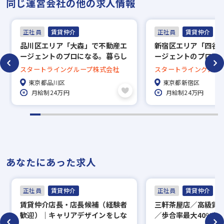
同じ運営会社の他の求人情報
正社員
賃貸仲介
正社員
賃貸仲介
品川区エリア「大森」で不動産エ
新宿区エリア「四谷
ージェントのプロになる。暮らし
ージェントのプロに
のコンシェルジュ募集《賃貸仲介
のコンシェルジュ募
スタートライングループ株式会社
スタートライングルー
業》
業》
東京都品川区
東京都新宿区
月給制24万円
月給制24万円
あなたにあった求人
正社員
賃貸仲介
正社員
賃貸仲介
賃貸仲介店長・店長候補（経験者
三軒茶屋店／高級賃
歓迎）｜キャリアデザインをしな
／歩合率最大40%超