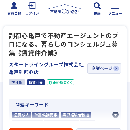
会員登録
ログイン
検索
メニュー
副都心亀戸で不動産エージェントのプ
ロになる。暮らしのコンシェルジュ募
集《賃貸仲介業》
スタートライングループ株式会社
企業ページ
亀戸副都心店
正社員
賃貸仲介
未経験者OK
関連キーワード
急募求人
幹部候補募集
業界経験者優遇
業界未経験歓迎
既卒・第2新卒歓迎
歩合給