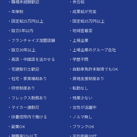
職種未経験歓迎
歩合給
年俸制
成果給が充実
固定給25万円以上
固定給35万円以上
設立5年以内
地域密着型
フランチャイズ加盟店舗
上場企業
設立30年以上
上場企業のグループ会社
英語・中国語を活かせる
学歴不問
宅建取引士歓迎
自動車免許未取得でもOK
社宅・家賃補助あり
資格支援制度あり
研修制度あり
転勤なし
フレックス勤務あり
残業少ない
マイカー通勤可
女性が活躍中
扶養控除内で働ける
ノルマ無し
副業OK
ブランクOK
離職率5％以下
平均年齢20代