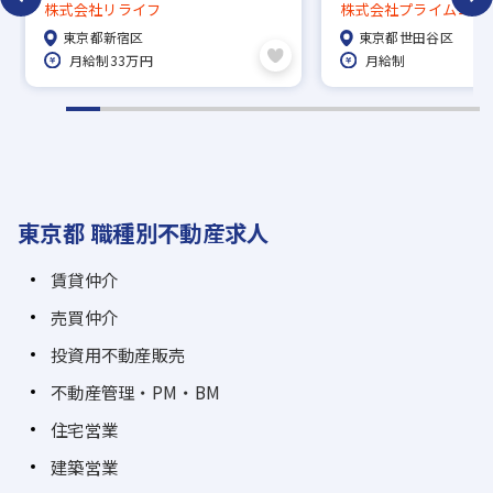
がら、年収1000万も夢ではあり
無し／顧客は富裕層
株式会社リライフ
株式会社プライムコー
ません。
層／正社員／高歩合
東京都新宿区
東京都世田谷区
完全反響営業／未経
月給制33万円
月給制
東京都 職種別不動産求人
賃貸仲介
売買仲介
投資用不動産販売
不動産管理・PM・BM
住宅営業
建築営業