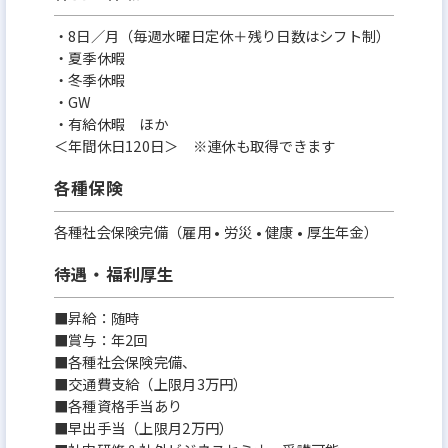
・8日／月（毎週水曜日定休＋残り日数はシフト制）
・夏季休暇
・冬季休暇
・GW
・有給休暇 ほか
＜年間休日120日＞ ※連休も取得できます
各種保険
各種社会保険完備（雇用 • 労災 • 健康 • 厚生年金）
待遇・福利厚生
■昇給：随時
■賞与：年2回
■各種社会保険完備、
■交通費支給（上限月3万円）
■各種資格手当あり
■早出手当（上限月2万円）