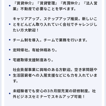
続々と店舗展開し現在16店舗。新規事業もスタート
『賃貸仲介』『賃貸管理』『売買仲介』『法人営
しており凄いスピードで成長してます。その秘訣は、
業』不動産で必要なことを学べます。
お客さまの立場に立った親身な対応で、リピーター
キャリアアップ、ステップアップ推奨。新しいこ
やご紹介の輪が広がっていること。誰よりも身近な
とをどんどん取り入れていく会社でチャレンジし
暮らしのコンシェルジュとして、誠実な対応を心がけ
たい方大歓迎！
ています。
チーム制を導入。チームで業務を行います。
定時帰社。有給休暇あり。
宅建取得支援制度あり。
社会貢献事業に興味のある方歓迎。空き家問題や
生活困窮者への入居支援などにも力を入れていま
す。
未経験者でも安心の3カ月間充実の研修制度。社
外ビジネスセミナーでスキルアップ可能！