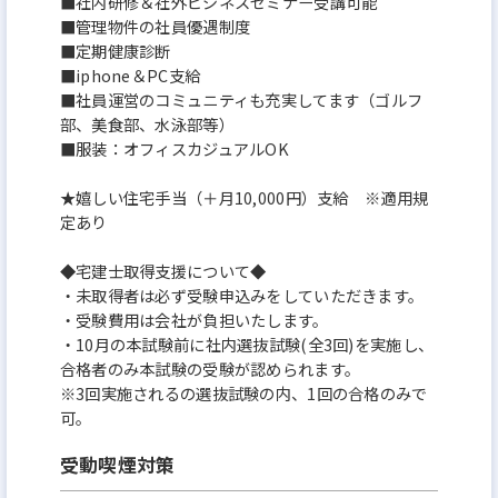
■社内研修＆社外ビジネスセミナー受講可能
■管理物件の社員優遇制度
■定期健康診断
■iphone＆PC支給
■社員運営のコミュニティも充実してます（ゴルフ
部、美食部、水泳部等）
■服装：オフィスカジュアルOK
★嬉しい住宅手当（＋月10,000円）支給 ※適用規
定あり
◆宅建士取得支援について◆
・未取得者は必ず受験申込みをしていただきます。
・受験費用は会社が負担いたします。
・10月の本試験前に社内選抜試験(全3回)を実施し、
合格者のみ本試験の受験が認められます。
※3回実施されるの選抜試験の内、1回の合格のみで
可。
受動喫煙対策