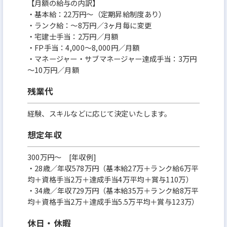
【月額の給与の内訳】
・基本給：22万円～（定期昇給制度あり）
・ランク給：～8万円／3ヶ月毎に変更
・宅建士手当：2万円／月額
・FP手当：4,000～8,000円／月額
・マネージャー・サブマネージャー達成手当：3万円
～10万円／月額
残業代
経験、スキルなどに応じて決定いたします。
想定年収
300万円〜 [年収例]
・28歳／年収578万円（基本給27万＋ランク給6万平
均＋資格手当2万＋達成手当4万平均＋賞与110万）
・34歳／年収729万円（基本給35万＋ランク給8万平
均＋資格手当2万＋達成手当5.5万平均＋賞与123万）
休日・休暇