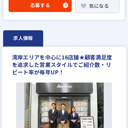
成果給が充実
地域密着型
英語・中国語を活かせる
応募する
気になる
学歴不問
宅建取引士歓迎
社宅・家賃補助あり
資格支援制度あり
研修制度あり
フレックス勤務あり
残業少ない
女性が活躍中
年間休日120日以上
反響営業
月給23万円
求人情報
湾岸エリアを中心に16店舗★顧客満足度
を追求した営業スタイルでご紹介数・リ
ピート率が毎年UP！