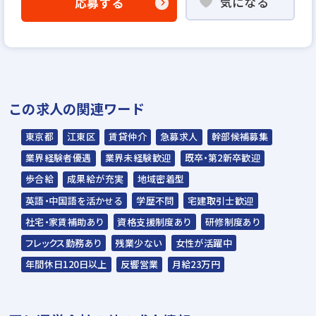
気になる
応募する
「応募フォームへ」よりエントリー
▼
書類選考
▼
面接（1回〜数回）
この求人の関連ワード
▼
内定
東京都
江東区
賃貸仲介
急募求人
幹部候補募集
応募から内定までは約2〜3週間を予定してい
業界経験者優遇
業界未経験歓迎
既卒・第2新卒歓迎
ます。
歩合給
成果給が充実
地域密着型
英語・中国語を活かせる
学歴不問
宅建取引士歓迎
※入社時期は相談に応じます。
社宅・家賃補助あり
資格支援制度あり
研修制度あり
※現在、在職中の方も積極的にご応募くださ
フレックス勤務あり
残業少ない
女性が活躍中
い。応募の秘密は厳守いたします。
年間休日120日以上
反響営業
月給23万円
亀戸副都心店