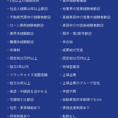
5名以上の積極採用
業界経験者優遇
社会人経験10年以上歓迎
他業界の営業経験者歓迎
不動産売買仲介経験者歓迎
高級賃貸仲介営業の経験者歓迎
ローン業務経験者歓迎
賃貸仲介の店長経験者歓迎
業界未経験歓迎
既卒・第2新卒歓迎
職種未経験歓迎
歩合給
年俸制
成果給が充実
固定給25万円以上
固定給35万円以上
設立5年以内
地域密着型
フランチャイズ加盟店舗
上場企業
設立30年以上
上場企業のグループ会社
英語・中国語を活かせる
学歴不問
宅建取引士歓迎
自動車免許未取得でもOK
社宅・家賃補助あり
資格支援制度あり
研修制度あり
転勤なし