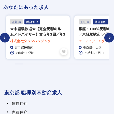
あなたにあった求人
正社員
賃貸仲介
正社員
賃貸仲介
★未経験歓迎★【完全反響のルー
銀座・100％反響の
ムアドバイザー】賞与年3回／年3
／未経験歓迎!／平均
回長期休暇あり／約5万7000件の
のルームアドバイザ
株式会社タウンハウジング
エーアイアールグルー
中から好きな物件に住める社宅制
東京都板橋区
東京都中央区
度、家賃補助50％／直営139店舗
月給制27万円
月給制28万円
で地域密着！
東京都 職種別不動産求人
賃貸仲介
売買仲介