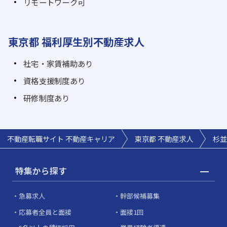
リモートワーク可
東京都 福利厚生別不動産求人
社宅・家賃補助あり
資格支援制度あり
研修制度あり
不動産転職サイト 不動産キャリア
東京都 不動産求人
杉並
特集から探す
急募求人
幹部候補募集
応募者全員と面接
面接1回