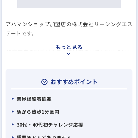
アパマンショップ加盟店の株式会社リーシングエス
テートです。
もっと見る
JR高円寺の駅前ビル最上階10階のとても眺めのいい
店舗です。
（北側は富士山、南側はなんとスカイツリーが見え
ます！）
おすすめポイント
勤務地は高円寺又は阿佐ヶ谷になります。
業界経験者歓迎
駅から徒歩1分圏内
30代・40代初チャレンジ応援
残業ほとんどありません