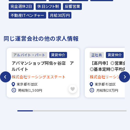
完全週休2日
休日シフト制
反響営業
不動産ITベンチャー
月給30万円
同じ運営会社の他の求人情報
アルバイト・パート
賃貸仲介
正社員
賃貸仲介
アパマンショップ阿佐ヶ谷店 ア
【高円寺】◎営業会
ルバイト
◎基本定時◎平均月収
ノルマなし◎歩合◎
株式会社リーシングエステート
株式会社リーシングエ
東京都杉並区
東京都杉並区
時給制1,500円
月給制28万円