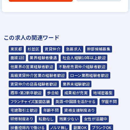
この求人の関連ワード
東京都
杉並区
賃貸仲介
急募求人
幹部候補募集
面接1回
業界経験者優遇
社会人経験10年以上歓迎
他業界の営業経験者歓迎
不動産売買仲介経験者歓迎
高級賃貸仲介営業の経験者歓迎
ローン業務経験者歓迎
賃貸仲介の店長経験者歓迎
業界未経験歓迎
既卒・第2新卒歓迎
歩合給
成果給が充実
地域密着型
フランチャイズ加盟店舗
英語・中国語を活かせる
学歴不問
宅建取引士歓迎
年齢不問
資格支援制度あり
研修制度あり
転勤なし
残業少ない
女性が活躍中
扶養控除内で働ける
ノルマ無し
副業OK
ブランクOK