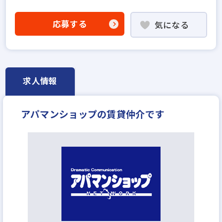
業界経験者優遇
社会人経験10年以上歓迎
他業界の営業経験者歓迎
応募する
気になる
不動産売買仲介経験者歓迎
高級賃貸仲介営業の経験者歓迎
ローン業務経験者歓迎
賃貸仲介の店長経験者歓迎
業界未経験歓迎
既卒・第2新卒歓迎
歩合給
求人情報
成果給が充実
地域密着型
フランチャイズ加盟店舗
英語・中国語を活かせる
学歴不問
宅建取引士歓迎
アパマンショップの賃貸仲介です
年齢不問
資格支援制度あり
研修制度あり
転勤なし
残業少ない
女性が活躍中
扶養控除内で働ける
ノルマ無し
副業OK
ブランクOK
完全週休2日
休日シフト制
反響営業
不動産ITベンチャー
月給30万円