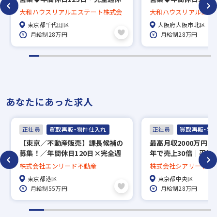
2日制◆東証プライム上場グルー
2日制◆東証プライム
大和ハウスリアルエステート株式会
大和ハウスリアルエス
プ◆手当・福利厚生も充実◆多様
当・福利厚生も充実
社
社
東京都千代田区
大阪府大阪市北区
なキャリア形成も可能◆地域限定
リア形成も可能◆地
月給制28万円
月給制28万円
相談可
あなたにあった求人
正社員
買取再販・物件仕入れ
正社員
買取再販・物
【東京／不動産販売】課長候補の
最高月収2000万円（
募集！／年間休日120日×完全週
年で売上30倍｜平均
休2日制／上場を目指し拡大期の
未経験OK｜月給28
株式会社エンリード不動産
株式会社シアリード不
企業で活躍できる◎
（最大20％）｜買取
東京都港区
東京都中央区
棟収益・区分・土地
月給制55万円
月給制28万円
間休日125日以上