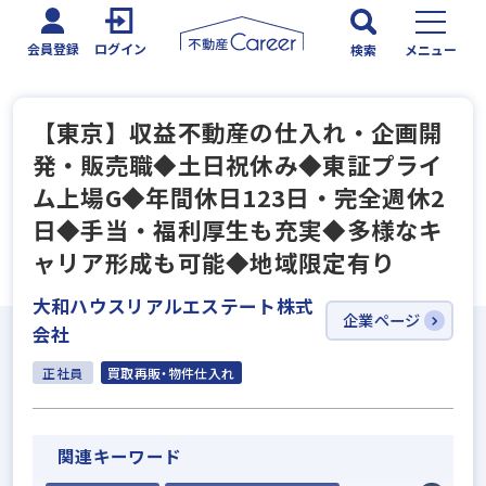
会員登録
ログイン
検索
メニュー
【東京】収益不動産の仕入れ・企画開
発・販売職◆土日祝休み◆東証プライ
ム上場G◆年間休日123日・完全週休2
日◆手当・福利厚生も充実◆多様なキ
ャリア形成も可能◆地域限定有り
大和ハウスリアルエステート株式
企業ページ
会社
正社員
買取再販・物件仕入れ
関連キーワード