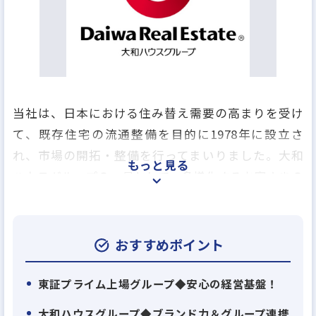
当社は、日本における住み替え需要の高まりを受け
て、既存住宅の流通整備を目的に1978年に設立さ
れ、市場の開拓・整備を行ってまいりました。大和
もっと見る
ハウスグループの一員として、多様化するお客さまの
不動産に関するニーズにお応えするため、土地・戸
建て・マンション・ビルなどの流通、収益不動産の
新築・販売・再生、宅地開発、賃貸管理までをトー
おすすめポイント
タルで手掛け、仲介機能だけの会社では実現できな
い、総合不動産会社としての付加価値を創出してい
東証プライム上場グループ◆安心の経営基盤！
ます。
大和ハウスグループ◆ブランド力＆グループ連携