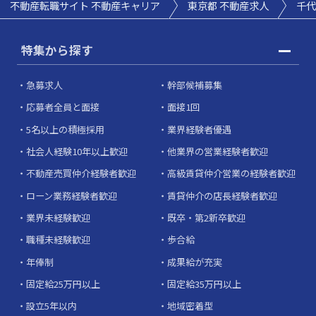
不動産転職サイト 不動産キャリア
東京都 不動産求人
千代
特集から探す
急募求人
幹部候補募集
応募者全員と面接
面接1回
5名以上の積極採用
業界経験者優遇
社会人経験10年以上歓迎
他業界の営業経験者歓迎
不動産売買仲介経験者歓迎
高級賃貸仲介営業の経験者歓迎
ローン業務経験者歓迎
賃貸仲介の店長経験者歓迎
業界未経験歓迎
既卒・第2新卒歓迎
職種未経験歓迎
歩合給
年俸制
成果給が充実
固定給25万円以上
固定給35万円以上
設立5年以内
地域密着型