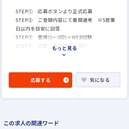
STEP① 応募ボタンより正式応募
STEP② ご登録内容にて書類選考 ※5営業
日以内を目安に回答
STEP③ 面接(2～3回)＋WEB試験
STEP④ 内定・条件書面の発行
もっと見る
※ご登録内容にて選考を行うため、詳細な入
力を推奨しております。
気になる
応募する
この求人の関連ワード