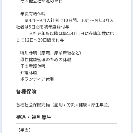
その他会社が定めた日
年次有給休暇
※4月～9月入社者は10日間、10月～翌年3月入
社者は5日間を初年度は付与
入社翌年度以降は毎年4月1日に在籍年数に応
じて12日～20日間を付与
特別休暇（慶弔、産前産後など）
母性健康管理のための休暇
子の看護休暇
介護休暇
ボランティア休暇
各種保険
各種社会保険完備（雇用 • 労災 • 健康 • 厚生年金）
待遇・福利厚生
【手当】