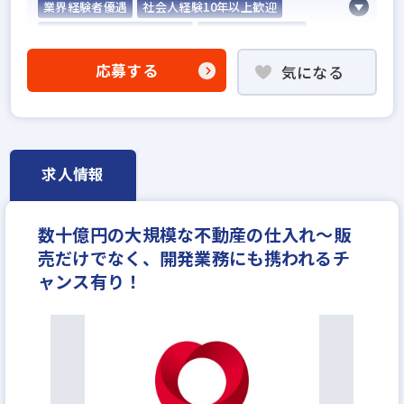
業界経験者優遇
社会人経験10年以上歓迎
不動産売買仲介経験者歓迎
固定給25万円以上
設立30年以上
上場企業のグループ会社
応募する
気になる
宅建取引士歓迎
社宅・家賃補助あり
資格支援制度あり
転勤なし
フレックス勤務あり
女性が活躍中
土日休みあり
完全週休2日
年間休日120日以上
年収550万円
年収600万円
求人情報
年収700万円
年収800万円
年収900万円
年収1000万円～
月給25万円
月給30万円
数十億円の大規模な不動産の仕入れ～販
月給35万円
売だけでなく、開発業務にも携われるチ
ャンス有り！