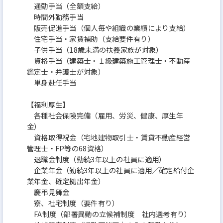
通勤手当（全額支給）
時間外勤務手当
販売促進手当（個人毎や組織の業績により支給）
住宅手当・家賃補助（支給要件有り）
子供手当（18歳未満の扶養家族が対象）
資格手当（建築士・１級建築施工管理士・不動産
鑑定士・弁護士が対象）
単身赴任手当
【福利厚生】
各種社会保険完備（雇用、労災、健康、厚生年
金）
資格取得祝金（宅地建物取引士・賃貸不動産経営
管理士・FP等の68資格）
退職金制度（勤続3年以上の社員に適用）
企業年金（勤続3年以上の社員に適用／確定給付企
業年金、確定拠出年金）
慶弔見舞金
寮、社宅制度（要件有り）
FA制度（部署異動の立候補制度 社内選考有り）