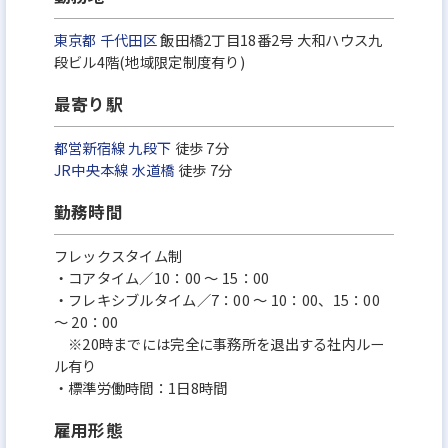
東京都
千代田区
飯田橋2丁目18番2号 大和ハウス九
段ビル4階(地域限定制度有り)
最寄り駅
都営新宿線
九段下
徒歩 7分
JR中央本線
水道橋
徒歩 7分
勤務時間
フレックスタイム制
・コアタイム／10：00 ～ 15：00
・フレキシブルタイム／7：00 ～ 10：00、15：00
～ 20：00
※20時までには完全に事務所を退出する社内ルー
ル有り
・標準労働時間：1日8時間
雇用形態