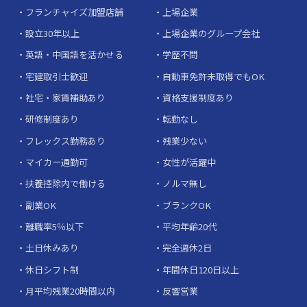
フランチャイズ加盟店舗
上場企業
設立30年以上
上場企業のグループ会社
英語・中国語を活かせる
学歴不問
宅建取引士歓迎
自動車免許未取得でもOK
社宅・家賃補助あり
資格支援制度あり
研修制度あり
転勤なし
フレックス勤務あり
残業少ない
マイカー通勤可
女性が活躍中
扶養控除内で働ける
ノルマ無し
副業OK
ブランクOK
離職率5％以下
平均年齢20代
土日休みあり
完全週休2日
休日シフト制
年間休日120日以上
月平均残業20時間以内
反響営業