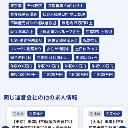
東京都
千代田区
買取再販・物件仕入れ
業界経験者優遇
社会人経験10年以上歓迎
不動産売買仲介経験者歓迎
固定給25万円以上
設立30年以上
上場企業のグループ会社
宅建取引士歓迎
社宅・家賃補助あり
資格支援制度あり
転勤なし
フレックス勤務あり
女性が活躍中
土日休みあり
完全週休2日
年間休日120日以上
年収550万円
年収600万円
年収700万円
年収800万円
年収900万円
年収1000万円～
月給25万円
月給30万円
月給35万円
同じ運営会社の他の求人情報
正社員
売買仲介
正社員
売買仲介
【東京】事業用不動産の売買仲介
【大阪】事業用不動
営業◆年間休日123日・完全週休
営業◆年間休日123