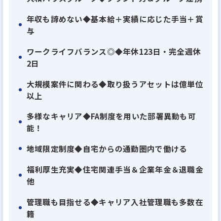
年収も諦めない◆基本給＋実績に応じた手当＋賞
私たちは、このパーパスを実現するために、大切に
与
したい3つの想いとして、“社会の幸せ”（持続可能な
社会の実現）“お客さまの幸せ” “従業員やその家族の
ワークライフバランス◎◆年休123日・完全週休
2日
幸せ”を掲げ「人を まちを つなぐ 夢へのピースに」
を“目指す姿”（ビジョン）として制定しました。
大規模案件に関わる◆取り扱うアセットは億単位
私たちは、総合不動産会社の強みを活かし、住まい
以上
の再生と循環を通して、お客さまに感動と幸せを、
多様なキャリア◆FA制度を用いた部署異動も可
従業員に絆と誇りを、夢ある未来を実現するパート
能！
ナーを目指してまいります。
地域限定制度◆自宅からの通勤圏内で働ける
福利厚生充実◆住宅関連手当＆企業年金＆退職金
他
管理職も目指せる◆キャリア入社管理職も多数在
籍