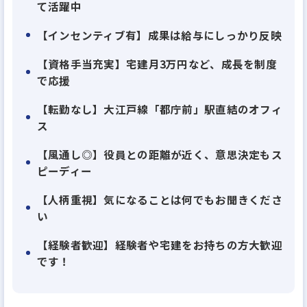
来的な売却まで、社内の各部署が連携してワンスト
て活躍中
ップでフォローしています。だからこそ、お客様とは
【インセンティブ有】成果は給与にしっかり反映
一度きりの関係ではなく、長く信頼を積み重ねてい
く関係になります。実際に、リピート購入率は77％
【資格手当充実】宅建月3万円など、成長を制度
で応援
を超えています。
【転勤なし】大江戸線「都庁前」駅直結のオフィ
「不動産投資をだれでも安心して始められる社会に
ス
する」
【風通し◎】役員との距離が近く、意思決定もス
「不動産投資を始めた人がすべて幸せになれる社会
ピーディー
にする」
【人柄重視】気になることは何でもお聞きくださ
そんなスローガンを掲げてここまで歩んできまし
い
た。
【経験者歓迎】経験者や宅建をお持ちの方大歓迎
です！
今後、ますますの事業拡大を図るべく、投資用不動
産の仕入れ営業のポジションを募集します。