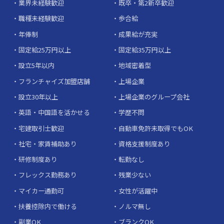
業界未経験歓迎
既卒・第2新卒歓迎
職種未経験歓迎
歩合給
年俸制
成果給が充実
固定給25万円以上
固定給35万円以上
設立5年以内
地域密着型
フランチャイズ加盟店舗
上場企業
設立30年以上
上場企業のグループ会社
英語・中国語を活かせる
学歴不問
宅建取引士歓迎
自動車免許未取得でもOK
社宅・家賃補助あり
資格支援制度あり
研修制度あり
転勤なし
フレックス勤務あり
残業少ない
マイカー通勤可
女性が活躍中
扶養控除内で働ける
ノルマ無し
副業OK
ブランクOK