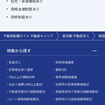
社宅・家賃補助あり
資格支援制度あり
研修制度あり
不動産転職サイト 不動産キャリア
東京都 不動産求人
新宿
特集から探す
急募求人
幹部候補募集
応募者全員と面接
面接1回
5名以上の積極採用
業界経験者優遇
社会人経験10年以上歓迎
他業界の営業経験者歓迎
不動産売買仲介経験者歓迎
高級賃貸仲介営業の経験者歓迎
ローン業務経験者歓迎
賃貸仲介の店長経験者歓迎