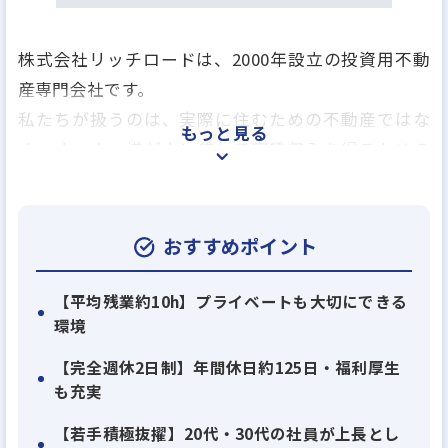
株式会社リッチロードは、2000年設立の投資用不動
産専門会社です。
私たちが扱うのは、実際に住むための不動産ではな
もっと見る
く、オーナー様が人に貸して家賃収入を得るための
投資用不動産。主に1都3県の中古一棟アパート・マ
ンションを中心に、お客様の資産形成をサポートし
ています。
おすすめポイント
リッチロードの大きな特徴は、物件の販売だけで終
【平均残業約10h】プライベートも大切にできる
環境
わらないことです。
投資用不動産は、購入して終わりではありません。
【完全週休2日制】年間休日約125日・福利厚生
購入後に安定して家賃収入を得られるよう、入居者
も充実
募集、賃貸管理、建物管理、リフォーム・修繕、将
【若手積極抜擢】20代・30代の社員が上長とし