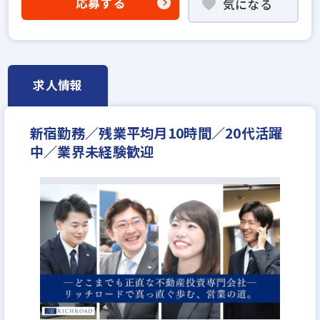
応募する
気になる
宅建取引士歓迎
自動車免許未取得でもOK
資格支援制度あり
転勤なし
残業少ない
平均年齢20代
完全週休2日
休日シフト制
年間休日120日以上
月平均残業20時間以内
求人情報
月給30万円
月給35万円
新宿勤務／残業平均月10時間／20代活躍
中／業界未経験歓迎