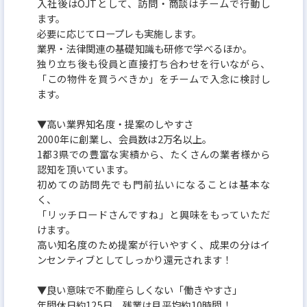
入社後はOJTとして、訪問・商談はチームで行動し
ます。
必要に応じてロープレも実施します。
業界・法律関連の基礎知識も研修で学べるほか。
独り立ち後も役員と直接打ち合わせを行いながら、
「この物件を買うべきか」をチームで入念に検討し
ます。
▼高い業界知名度・提案のしやすさ
2000年に創業し、会員数は2万名以上。
1都3県での豊富な実績から、たくさんの業者様から
認知を頂いています。
初めての訪問先でも門前払いになることは基本な
く、
「リッチロードさんですね」と興味をもっていただ
けます。
高い知名度のため提案が行いやすく、成果の分はイ
ンセンティブとしてしっかり還元されます！
▼良い意味で不動産らしくない「働きやすさ」
年間休日約125日、残業は月平均約10時間！