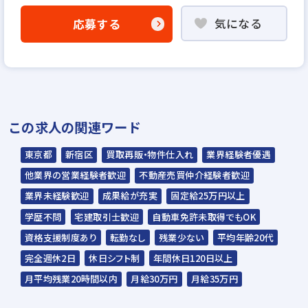
「応募する」よりエントリー
気になる
応募する
▼
書類選考
▼
面接（1回～2回）
※途中でSPIをご受験いただきます。
この求人の関連ワード
▼
内定
東京都
新宿区
買取再販・物件仕入れ
業界経験者優遇
他業界の営業経験者歓迎
不動産売買仲介経験者歓迎
※入社時期は相談に応じます。
業界未経験歓迎
成果給が充実
固定給25万円以上
※現在、在職中の方も積極的にご応募くださ
学歴不問
宅建取引士歓迎
自動車免許未取得でもOK
い。応募の秘密は厳守いたします。
資格支援制度あり
転勤なし
残業少ない
平均年齢20代
完全週休2日
休日シフト制
年間休日120日以上
月平均残業20時間以内
月給30万円
月給35万円