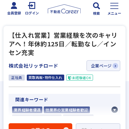
会員登録
ログイン
検索
メニュー
【仕入れ営業】営業経験を次のキャリ
アへ！年休約125日／転勤なし／イン
セン充実
株式会社リッチロード
企業ページ
正社員
買取再販・物件仕入れ
未経験者OK
関連キーワード
業界経験者優遇
他業界の営業経験者歓迎
不動産売買仲介経験者歓迎
業界未経験歓迎
成果給が充実
固定給25万円以上
学歴不問