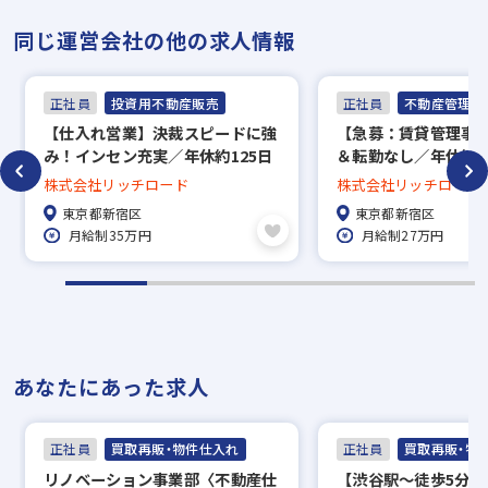
同じ運営会社の他の求人情報
正社員
投資用不動産販売
正社員
不動産管理・P
【仕入れ営業】決裁スピードに強
【急募：賃貸管理事
み！インセン充実／年休約125日
＆転勤なし／年休約1
／転勤なし
不問
株式会社リッチロード
株式会社リッチロード
東京都新宿区
東京都新宿区
月給制35万円
月給制27万円
あなたにあった求人
正社員
買取再販・物件仕入れ
正社員
買取再販・物
リノベーション事業部〈不動産仕
【渋谷駅～徒歩5分】