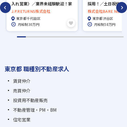
入れ営業〉／業界未経験歓迎！家
採用！／土日祝休み／
賃手当6万円・年間休日124日◎
上／転勤なし／フレ
J.P.RETURNS株式会社
株式会社BARE NOTE S
制／土日祝休み／自
東京都千代田区
東京都渋谷区
テルの用地や建物仕
月給制30万円
月給制58万円
いただきます！
東京都 職種別不動産求人
賃貸仲介
売買仲介
投資用不動産販売
不動産管理・PM・BM
住宅営業