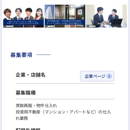
簡単な仕事ではありませんが、入社後は新人研修や
OJTを通して、基礎知識や商談の進め方を一つずつ学
べるため、最初から専門知識がなくても大丈夫です。
ぜひ、あなたの経験を活かして、不動産のプロフェ
ッショナルを目指しませんか？
人柄重視の採用ですので、面接時にはざっくばらん
募集要項
に何でもお話しください！
企業・店舗名
企業ページ
募集職種
買取再販・物件仕入れ
投資用不動産（マンション・アパートなど）の仕入
れ業務