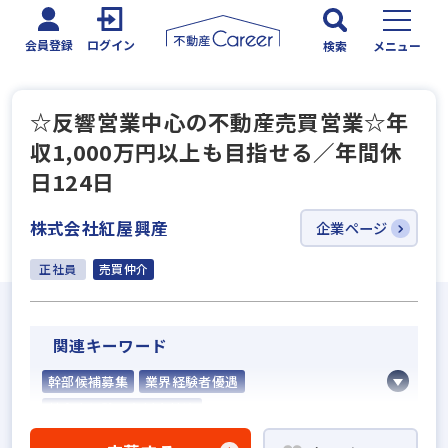
会員登録
ログイン
検索
メニュー
☆反響営業中心の不動産売買営業☆年
収1,000万円以上も目指せる／年間休
日124日
株式会社紅屋興産
企業ページ
正社員
売買仲介
関連キーワード
幹部候補募集
業界経験者優遇
社会人経験10年以上歓迎
不動産売買仲介経験者歓迎