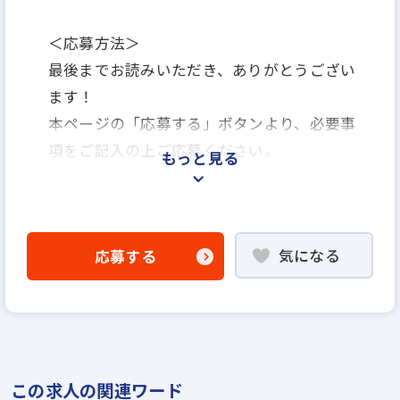
＜応募方法＞
最後までお読みいただき、ありがとうござい
ます！
本ページの「応募する」ボタンより、必要事
項をご記入の上ご応募ください。
もっと見る
＜選考プロセス＞
「応募する」よりエントリー
気になる
応募する
▼
WEB応募書類による書類選考
▼
1次面談（オンライン）
▼
この求人の関連ワード
最終面接（対面）