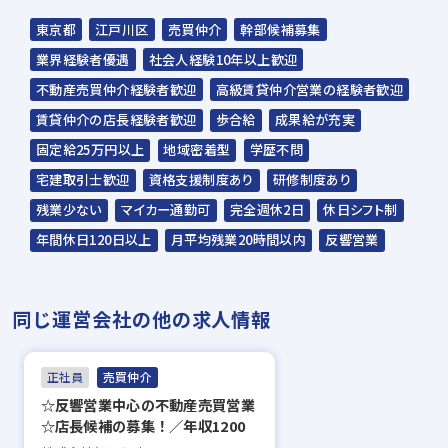
▼
東京都
江戸川区
売買仲介
幹部候補募集
内定
業界経験者優遇
社会人経験10年以上歓迎
不動産売買仲介経験者歓迎
高級賃貸仲介営業の経験者歓迎
☆入社時期は相談に応じます。現在、在職中
賃貸仲介の店長経験者歓迎
歩合給
成果給が充実
の方も積極的にご応募ください。
固定給25万円以上
地域密着型
学歴不問
☆応募の秘密は厳守いたします。
宅建取引士歓迎
資格支援制度あり
研修制度あり
残業少ない
マイカー通勤可
完全週休2日
休日シフト制
年間休日120日以上
月平均残業20時間以内
反響営業
同じ運営会社の他の求人情報
正社員
売買仲介
☆反響営業中心の不動産売買営業
☆店長候補の募集！／年収1200
万円以上も目指せる／年間休日