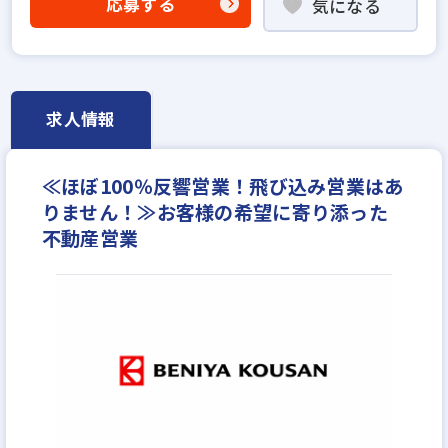
応募する
気になる
高級賃貸仲介営業の経験者歓迎
賃貸仲介の店長経験者歓迎
歩合給
成果給が充実
固定給25万円以上
地域密着型
学歴不問
宅建取引士歓迎
資格支援制度あり
研修制度あり
求人情報
残業少ない
マイカー通勤可
完全週休2日
休日シフト制
年間休日120日以上
≪ほぼ100％反響営業！飛び込み営業はあ
月平均残業20時間以内
反響営業
りません！≫お客様の希望に寄り添った
不動産営業