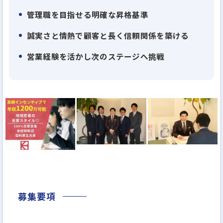
管理職を目指せる明確な昇格基準
これまでの不動産営業経験を活かし、さらなるステ
誠実さと情熱で顧客と長く信頼関係を築ける
ップアップを目指す方には、 早期の管理職ポジショ
営業経験を活かし次のステージへ挑戦
ンへのチャレンジ が可能な環境です。社長直下で裁
量ある仕事に取り組み、企画立案から自身のユニッ
ト運営まで幅広い経験ができます。
また、成果に応じたインセンティブや充実の制度に
より、 年収1,000万円超えも実現可能 。頑張りがし
っかり評価され、キャリアも収入も成長させられる
フィールドが整っています。
「人々の暮らしに新たな価値を生み、真に感謝され
募集要項
る存在」
――そんな不動産のプロフェッショナルを目指すあなた