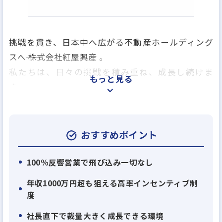
挑戦を貫き、日本中へ広がる不動産ホールディング
スへ―― 株式会社紅屋興産 。
私たちは、日々の挑戦を積み重ね、成長し続けま
もっと見る
す。
地域で培った信頼と実績を礎に事業領域を広げ、日
本中の顧客に価値を届ける不動産ホールディングス
へと進化します。
おすすめポイント
当社の営業スタイルは、飛び込み営業を一切行わ
100％反響営業で飛び込み一切なし
ず、100％お客様からの反響に基づいた不動産営業を
年収1000万円超も狙える高率インセンティブ制
展開していることが特徴です。主にポータルサイトか
度
らお問い合わせをいただいたお客様へ、真摯に対応
社長直下で裁量大きく成長できる環境
する「信頼の営業スタイル」を大切にしています。