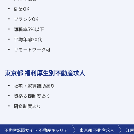
副業OK
ブランクOK
離職率5％以下
平均年齢20代
リモートワーク可
東京都 福利厚生別不動産求人
社宅・家賃補助あり
資格支援制度あり
研修制度あり
不動産転職サイト 不動産キャリア
東京都 不動産求人
江戸