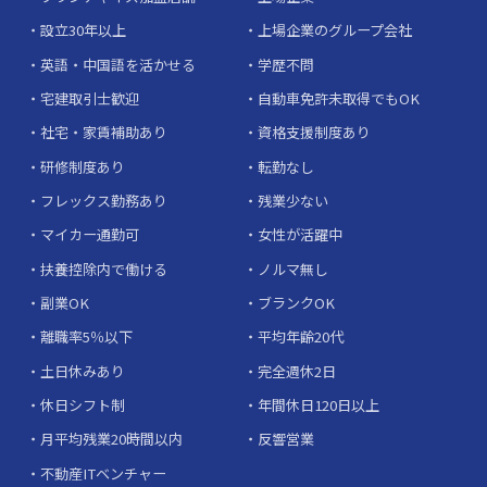
設立30年以上
上場企業のグループ会社
英語・中国語を活かせる
学歴不問
宅建取引士歓迎
自動車免許未取得でもOK
社宅・家賃補助あり
資格支援制度あり
研修制度あり
転勤なし
フレックス勤務あり
残業少ない
マイカー通勤可
女性が活躍中
扶養控除内で働ける
ノルマ無し
副業OK
ブランクOK
離職率5％以下
平均年齢20代
土日休みあり
完全週休2日
休日シフト制
年間休日120日以上
月平均残業20時間以内
反響営業
不動産ITベンチャー