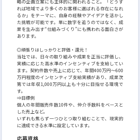
略の企画立案にも主体的に関われること。「どうす
れば地域でより多くのお客様に選ばれる存在になれ
るか」をテーマに、自身の経験やアイデアを活かし
た挑戦が可能です。単に数字を追うのではなく、成
果を生み出す“仕組みづくり”にも携われる面白さが
あります。
◎頑張りはしっかりと評価・還元！
当社では、日々の取り組みや成果を正当に評価し、
実績に応じた高水準のインセンティブを支給してい
ます。契約件数や売上に応じて、年間400万円～600
万円程度のインセンティブ支給実績があり、成果次
第では年収1,000万円以上も十分に目指せる環境で
す。
⇒目標例
個人の年間販売件数10件や、仲介手数料をベースと
した売上など。
いずれも焦らず一つひとつ取り組むことで、現実的
に達成できる水準に設定しています。
応募資格