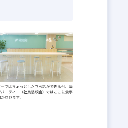
です。事業開始から約1年かけて根幹
）のバリエーション拡大、海外顧客
には「人」の力が必要です。ぜひこ
ターではちょっとした立ち話ができる他、毎
ザパーティー（社員懇親会）ではここに食事
物が並びます。