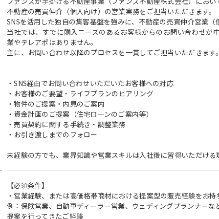
ファンズが手掛ける不動産事業（ファンズ不動産株式会社）におい
不動産の売買仲介（個人向け）の営業実務をご担当いただきます。
SNSを活用した独自の集客基盤を強みに、不動産の売買仲介営業（
当社では、すでに購入ニーズのあるお客様からのお問い合わせが
業やテレアポはありません。
主に、お問い合わせ以降のプロセスを一貫してご担当いただきます
・SNS経由でお問い合わせいただいたお客様への対応
・お客様のご要望・ライフプランのヒアリング
・物件のご提案・内見のご案内
・資金計画のご提案（住宅ローンのご案内等）
・売買契約に関する手続き・調整業務
・お引き渡しまでのフォロー
未経験の方でも、業界知識や営業スキルは入社後に習得いただける
【必須条件】
・営業経験、または高価格帯商材における提案型の販売経験をお持
例：保険営業、自動車ディーラー営業、ウェディングプランナーな
提案を行ってきたご経験