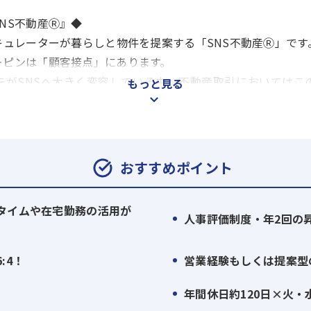
NS不動産Ⓡ』◆
キュレーターが暮らしと物件を提案する「SNS不動産Ⓡ」です
ーピンは「顧客接点」にあります。
先がSNSへ大きく変容している中、不動産取引においてはこ
もっと見る
従来の不動産取引から、キュレーター（インフルエンサー）を
ことで、情報の非対称性や非効率性をできるだけ排し、よりクリ
おすすめポイント
会社の登録商標です。
タイムや在宅勤務の活用が
ンサーを介したP2C（Person to Consumer）型の不動
人事評価制度・年2回の
事業運営で培ってきた、インフルエンサー及び不動産会社と
:4！
営業経験もしくは提案型
件情報の取得とSNS上で取り扱う物件の精査を行います。取
年間休日約120日×火・
サー）と連携し、訴求内容や訴求方法について議論。情報が揃