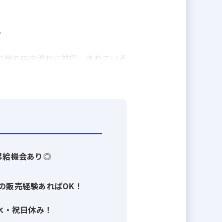
。
の世の中の流れに対応しきれている
介したP2C（Person to
ーンで安心できる不動産取引を実現し
産仲介◆
昇給機会あり◎
のリレーションを活かした仕組みで
の販売経験あればOK！
り扱う物件のピックアップが出来た
水・祝日休み！
ったらキュレーターがSNS上で物