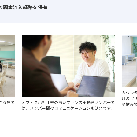
自の顧客流入経路を保有
客様へ、ファンズ不動産の営業担当が物件のご案内をします。
からテスト運用を開始したばかりのスタートして間もない事業
ってきました。
に向けて、例えば、提携するキュレーター（インフルエンサー
ービス開発等、実現したい構想が複数あります。これらの実現
と思います。
カウン
月のピ
オフィス出社比率の高いファンズ不動産メンバーで
きな席で
や飲み
は、メンバー間のコミュニケーションも活発です。