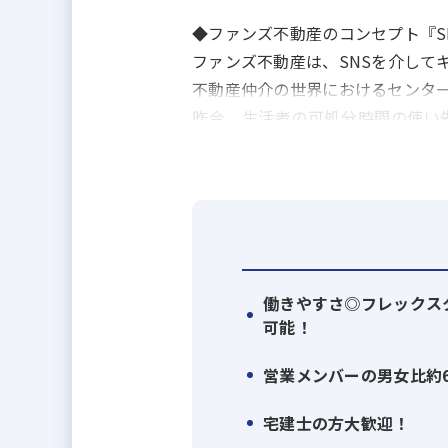
◆ファンズ不動産のコンセプト『S
ファンズ不動産は、SNSを介して
不動産仲介の世界におけるセンタ
昨今、生活者の可処分時間の使い
とは言えません。
店舗やwebを介した営業色の強い
Consumer）型にシフトする
ます。
※「SNS不動産」はファンズ株式
働きやすさ◎フレックス
◆ファンズ不動産の仕組み：インフルエ
可能！
親会社であるファンズ株式会社が
す。
営業メンバーの男女比約6
ファンズ不動産の営業チームが物
宅建士の方大歓迎！
ら、キュレーター（インフルエン