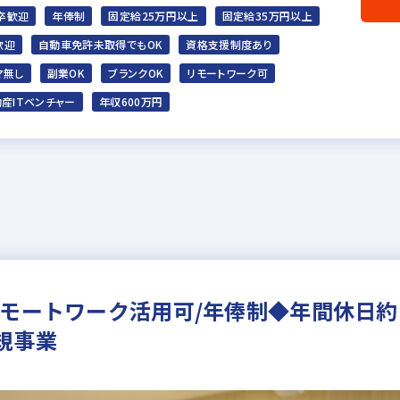
卒歓迎
年俸制
固定給25万円以上
固定給35万円以上
歓迎
自動車免許未取得でもOK
資格支援制度あり
マ無し
副業OK
ブランクOK
リモートワーク可
産ITベンチャー
年収600万円
モートワーク活用可/年俸制◆年間休日約1
規事業