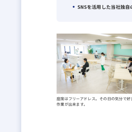
件情報を発信します。
SNSを活用した当社独
投稿された物件に興味を持ったお
◆事業展望◆
ファンズ不動産は、2023年5月
となるサービスの仕組み作りを行
今後の更なる価値向上・事業成長
に向けた不動産仲介事業、新規サ
の挑戦に力を貸していただきたい
座席はフリーアドレス。その日の気分で好
作業が出来ます。