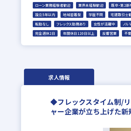
ローン業務経験者歓迎
業界未経験歓迎
既卒・第2新
設立5年以内
地域密着型
学歴不問
宅建取引士
転勤なし
フレックス勤務あり
女性が活躍中
ノル
完全週休2日
年間休日120日以上
反響営業
不動
求人情報
◆フレックスタイム制/リ
ャー企業が立ち上げた新