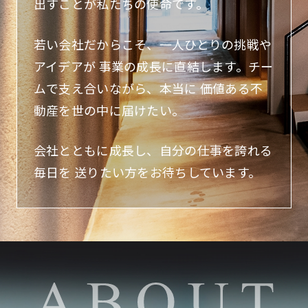
出すことが私たちの使命です。
若い会社だからこそ、一人ひとりの挑戦や
アイデアが
事業の成長に直結します。チー
ムで支え合いながら、本当に
価値ある不
動産を世の中に届けたい。
会社とともに成長し、自分の仕事を誇れる
毎日を
送りたい方をお待ちしています。