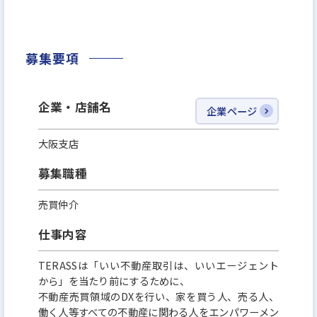
始業時間、終業時間は法律の範囲内で自身で決める
上、事前申請も不要です。
募集要項
組織で動くために必要な打ち合わせはすべて原則オ
ンライン。
それ以外の時間の使い方はすべて社員のオーナーシ
企業・店舗名
企業ページ
ップに任されています。
大阪支店
あなたは、もっと自由に活躍できる。
募集職種
いまの時代に見合った、新しい働き方を実現しませ
売買仲介
んか？
仕事内容
TERASSは「いい不動産取引は、いいエージェント
から」を当たり前にするために、
不動産売買領域のDXを行い、家を買う人、売る人、
働く人等すべての不動産に関わる人をエンパワーメン