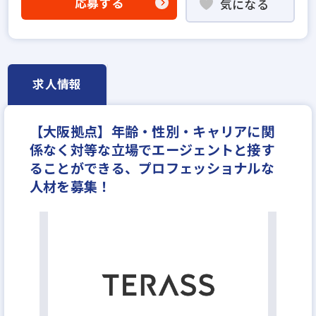
応募する
気になる
不動産売買仲介経験者歓迎
高級賃貸仲介営業の経験者歓迎
ローン業務経験者歓迎
賃貸仲介の店長経験者歓迎
既卒・第2新卒歓迎
成果給が充実
設立5年以内
求人情報
英語・中国語を活かせる
学歴不問
宅建取引士歓迎
自動車免許未取得でもOK
研修制度あり
転勤なし
【大阪拠点】年齢・性別・キャリアに関
フレックス勤務あり
残業少ない
マイカー通勤可
係なく対等な立場でエージェントと接す
女性が活躍中
ノルマ無し
副業OK
ブランクOK
ることができる、プロフェッショナルな
土日休みあり
完全週休2日
年間休日120日以上
人材を募集！
月平均残業20時間以内
不動産ITベンチャー