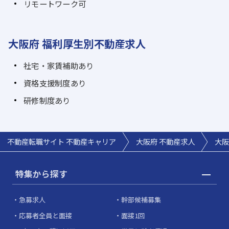
リモートワーク可
大阪府 福利厚生別不動産求人
社宅・家賃補助あり
資格支援制度あり
研修制度あり
不動産転職サイト 不動産キャリア
大阪府 不動産求人
大阪
特集から探す
急募求人
幹部候補募集
応募者全員と面接
面接1回