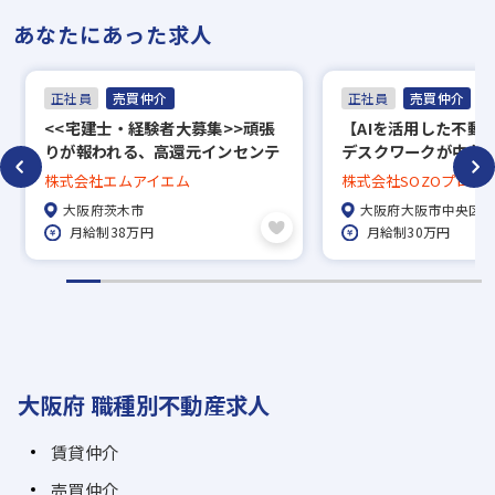
あなたにあった求人
正社員
売買仲介
正社員
売買仲介
<<宅建士・経験者大募集>>頑張
【AIを活用した不動
りが報われる、高還元インセンテ
デスクワークが中心
ィブ制度
ら始める不動産営業
株式会社エムアイエム
株式会社SOZOプロパ
日制／福利厚生充実
大阪府茨木市
大阪府大阪市中央区
月給制38万円
月給制30万円
大阪府 職種別不動産求人
賃貸仲介
売買仲介