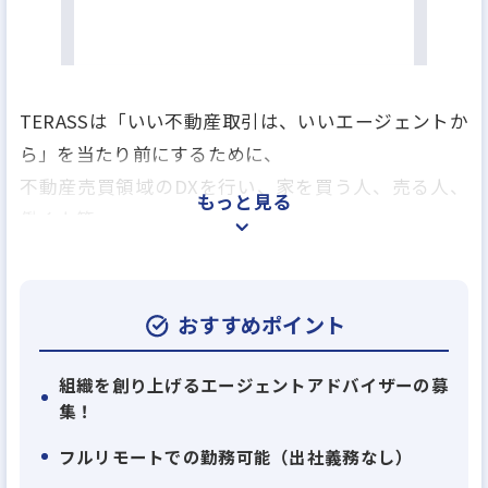
TERASSは「いい不動産取引は、いいエージェントか
ら」を当たり前にするために、
不動産売買領域のDXを行い、家を買う人、売る人、
もっと見る
働く人等
すべての不動産に関わる人をエンパワーメントするス
タートアップ企業です。
おすすめポイント
『Agently』という、登録している購入検討顧客に対
し、
組織を創り上げるエージェントアドバイザーの募
集！
エージェントがアプローチをするマッチングシステ
ムを運営しています。
フルリモートでの勤務可能（出社義務なし）
2020年6月にリリースし、既に3000名以上が利用して