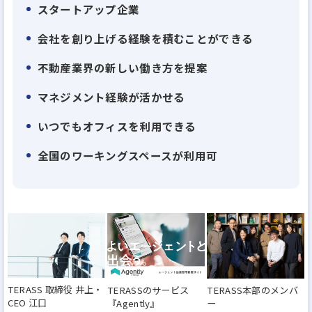
スタートアップ企業
おり、
毎週100名超が新規登録をしています。
会社を創り上げる経験を積むことができる
今後さらに利用者数の増加が見込める集客システム
不動産業界の新しい働き方を提案
です。
マネジメント経験が活かせる
今回は、次世代型不動産エージェントファームのマ
いつでもオフィスを利用できる
ネジメントとして、
全国のワーキングスペースが利用可
共に事業を伸ばし、組織を創り上げるエージェント
アドバイザーを募集します。
今後、梅田・心斎橋エリアに大阪拠点を開設予定で
す。
あなたには大阪拠点の責任者候補をお任せしたいと
考えております。
TERASS 取締役 井上・
TERASSのサービス
TERASS本部のメンバ
CEO 江口
『Agently』
ー
働く日時や場所は、一切問いません。