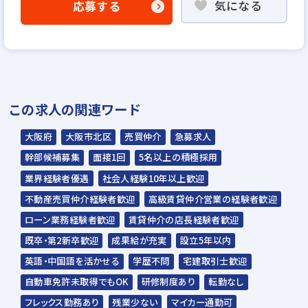
気になる
応募する
▼
WEB応募書類による書類選考
▼
1次面接
▼
この求人の関連ワード
最終面接
▼
大阪府
大阪市北区
売買仲介
急募求人
内定
幹部候補募集
面接1回
5名以上の積極採用
業界経験者優遇
社会人経験10年以上歓迎
※入社時期は相談に応じます。
不動産売買仲介経験者歓迎
高級賃貸仲介営業の経験者歓迎
※現在、在職中の方も積極的にご応募くださ
ローン業務経験者歓迎
賃貸仲介の店長経験者歓迎
い。応募の秘密は厳守いたします。
既卒・第2新卒歓迎
成果給が充実
設立5年以内
英語・中国語を活かせる
学歴不問
宅建取引士歓迎
TERASSに投資いただ
エージェント同士の交
自動車免許未取得でもOK
研修制度あり
転勤なし
いている、投資家の皆
流と称賛の場として、
様
半年に1度のミートア
フレックス勤務あり
残業少ない
マイカー通勤可