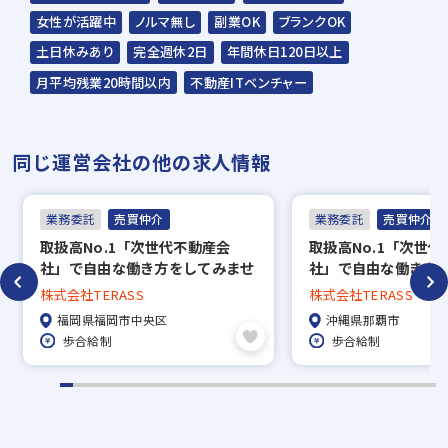
ップを開催
女性が活躍中
ノルマ無し
副業OK
ブランクOK
土日休みあり
完全週休2日
年間休日120日以上
月平均残業20時間以内
不動産ITベンチャー
同じ運営会社の他の求人情報
業務委託
売買仲介
業務委託
売買仲介
取扱高No.1「次世代不動産会
取扱高No.1「次世
社」で自由な働き方をしてみませ
社」で自由な働き方
んか？今すぐWeb説明会へ。
んか？今すぐWeb説
株式会社TERASS
株式会社TERASS
福岡県福岡市中央区
沖縄県那覇市
歩合給制
歩合給制