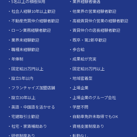
5名以上の積極採用
業界経験者優遇
社会人経験10年以上歓迎
他業界の営業経験者歓迎
不動産売買仲介経験者歓迎
高級賃貸仲介営業の経験者歓迎
ローン業務経験者歓迎
賃貸仲介の店長経験者歓迎
業界未経験歓迎
既卒・第2新卒歓迎
職種未経験歓迎
歩合給
年俸制
成果給が充実
固定給25万円以上
固定給35万円以上
設立5年以内
地域密着型
フランチャイズ加盟店舗
上場企業
設立30年以上
上場企業のグループ会社
英語・中国語を活かせる
学歴不問
宅建取引士歓迎
自動車免許未取得でもOK
社宅・家賃補助あり
資格支援制度あり
研修制度あり
転勤なし