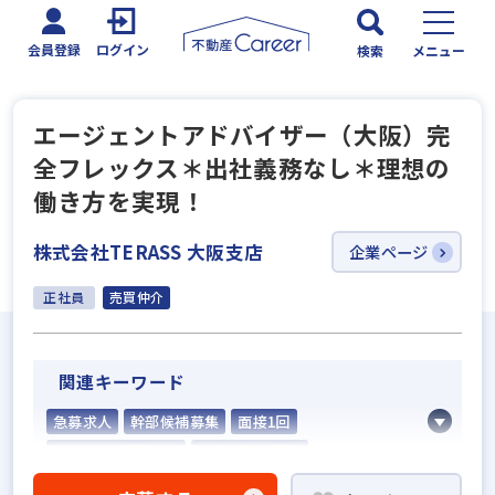
会員登録
ログイン
検索
メニュー
エージェントアドバイザー（大阪）完
全フレックス＊出社義務なし＊理想の
働き方を実現！
株式会社TERASS 大阪支店
企業ページ
正社員
売買仲介
関連キーワード
急募求人
幹部候補募集
面接1回
5名以上の積極採用
業界経験者優遇
社会人経験10年以上歓迎