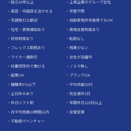
設立30年以上
上場企業のグループ会社
英語・中国語を活かせる
学歴不問
宅建取引士歓迎
自動車免許未取得でもOK
社宅・家賃補助あり
資格支援制度あり
研修制度あり
転勤なし
フレックス勤務あり
残業少ない
マイカー通勤可
女性が活躍中
扶養控除内で働ける
ノルマ無し
副業OK
ブランクOK
離職率5％以下
平均年齢20代
土日休みあり
完全週休2日
休日シフト制
年間休日120日以上
月平均残業20時間以内
反響営業
不動産ITベンチャー