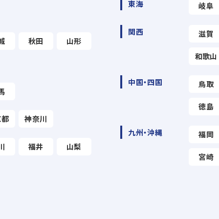
東海
岐阜
関西
滋賀
城
秋田
山形
和歌山
中国・四国
鳥取
馬
徳島
京都
神奈川
九州・沖縄
福岡
川
福井
山梨
宮崎