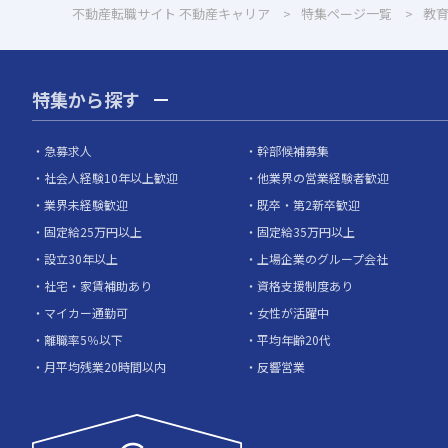
不動産転職サイト 不動産キャリア
特集ページ一覧
教
特集から探す
急募求人
幹部候補募集
社会人経験10年以上歓迎
他業界の営業経験者歓迎
業界未経験歓迎
既卒・第2新卒歓迎
固定給25万円以上
固定給35万円以上
設立30年以上
上場企業のグループ会社
社宅・家賃補助あり
資格支援制度あり
マイカー通勤可
女性が活躍中
離職率5％以下
平均年齢20代
月平均残業20時間以内
反響営業