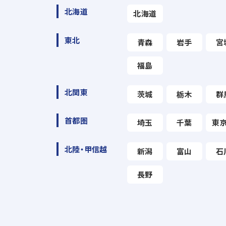
北海道
北海道
東北
青森
岩手
宮
福島
北関東
茨城
栃木
群
首都圏
埼玉
千葉
東
北陸・甲信越
新潟
富山
石
長野