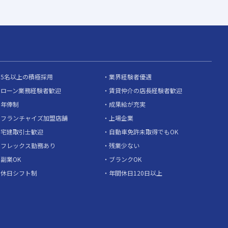
5名以上の積極採用
業界経験者優遇
ローン業務経験者歓迎
賃貸仲介の店長経験者歓迎
年俸制
成果給が充実
フランチャイズ加盟店舗
上場企業
宅建取引士歓迎
自動車免許未取得でもOK
フレックス勤務あり
残業少ない
副業OK
ブランクOK
休日シフト制
年間休日120日以上