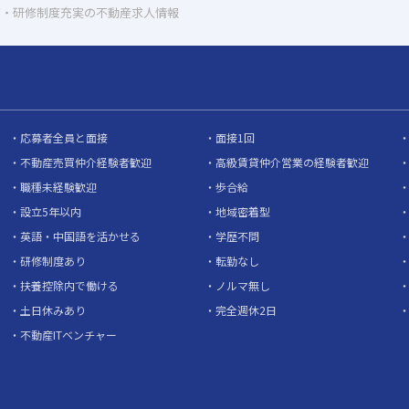
育・研修制度充実の不動産求人情報
応募者全員と面接
面接1回
不動産売買仲介経験者歓迎
高級賃貸仲介営業の経験者歓迎
職種未経験歓迎
歩合給
設立5年以内
地域密着型
英語・中国語を活かせる
学歴不問
研修制度あり
転勤なし
扶養控除内で働ける
ノルマ無し
土日休みあり
完全週休2日
不動産ITベンチャー