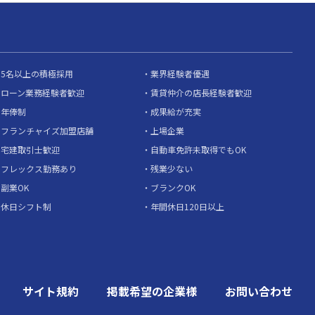
5名以上の積極採用
業界経験者優遇
ローン業務経験者歓迎
賃貸仲介の店長経験者歓迎
年俸制
成果給が充実
フランチャイズ加盟店舗
上場企業
宅建取引士歓迎
自動車免許未取得でもOK
フレックス勤務あり
残業少ない
副業OK
ブランクOK
休日シフト制
年間休日120日以上
サイト規約
掲載希望の企業様
お問い合わせ