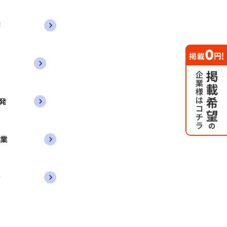
務
発
営業
者