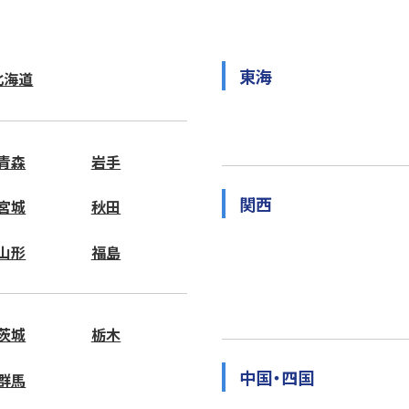
東海
北海道
青森
岩手
関西
宮城
秋田
山形
福島
茨城
栃木
中国・四国
群馬