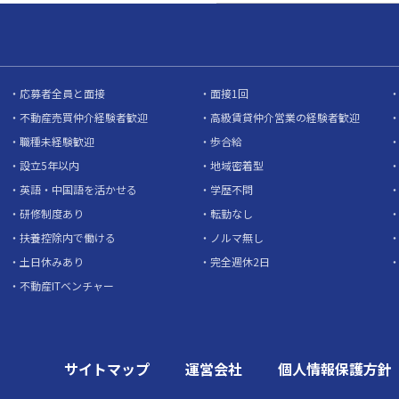
応募者全員と面接
面接1回
不動産売買仲介経験者歓迎
高級賃貸仲介営業の経験者歓迎
職種未経験歓迎
歩合給
設立5年以内
地域密着型
英語・中国語を活かせる
学歴不問
研修制度あり
転勤なし
扶養控除内で働ける
ノルマ無し
土日休みあり
完全週休2日
不動産ITベンチャー
サイトマップ
運営会社
個人情報保護方針