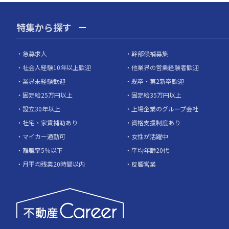
特集から探す
急募求人
幹部候補募集
社会人経験10年以上歓迎
他業界の営業経験者歓迎
業界未経験歓迎
既卒・第2新卒歓迎
固定給25万円以上
固定給35万円以上
設立30年以上
上場企業のグループ会社
社宅・家賃補助あり
資格支援制度あり
マイカー通勤可
女性が活躍中
離職率5％以下
平均年齢20代
月平均残業20時間以内
反響営業