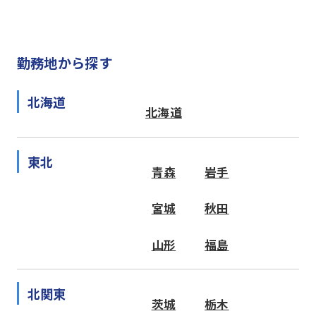
勤務地から探す
北海道
北海道
東北
青森
岩手
宮城
秋田
山形
福島
北関東
茨城
栃木