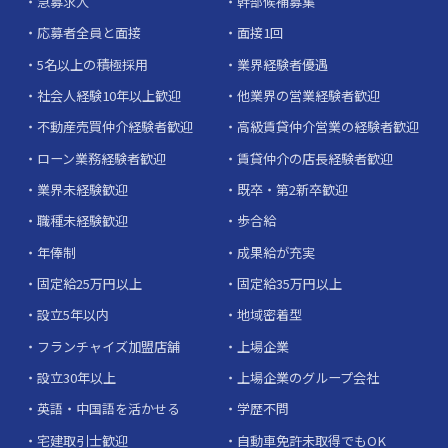
急募求人
幹部候補募集
応募者全員と面接
面接1回
5名以上の積極採用
業界経験者優遇
社会人経験10年以上歓迎
他業界の営業経験者歓迎
不動産売買仲介経験者歓迎
高級賃貸仲介営業の経験者歓迎
ローン業務経験者歓迎
賃貸仲介の店長経験者歓迎
業界未経験歓迎
既卒・第2新卒歓迎
職種未経験歓迎
歩合給
年俸制
成果給が充実
固定給25万円以上
固定給35万円以上
設立5年以内
地域密着型
フランチャイズ加盟店舗
上場企業
設立30年以上
上場企業のグループ会社
英語・中国語を活かせる
学歴不問
宅建取引士歓迎
自動車免許未取得でもOK