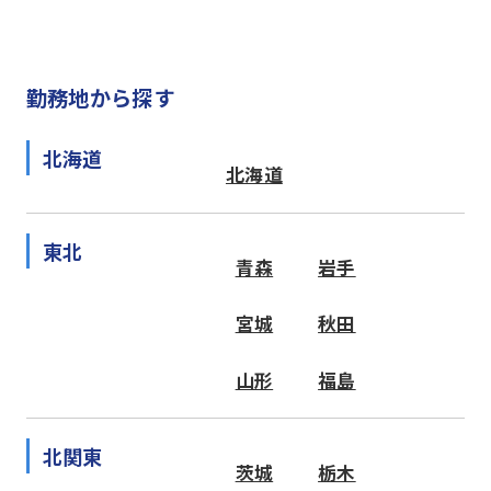
勤務地から探す
北海道
北海道
東北
青森
岩手
宮城
秋田
山形
福島
北関東
茨城
栃木