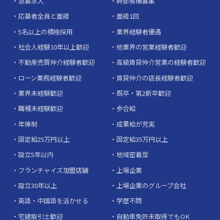
急募求人
幹部候補募集
応募者全員と面接
面接1回
5名以上の積極採用
業界経験者優遇
社会人経験10年以上歓迎
他業界の営業経験者歓迎
不動産売買仲介経験者歓迎
高級賃貸仲介営業の経験者歓迎
ローン業務経験者歓迎
賃貸仲介の店長経験者歓迎
業界未経験歓迎
既卒・第2新卒歓迎
職種未経験歓迎
歩合給
年俸制
成果給が充実
固定給25万円以上
固定給35万円以上
設立5年以内
地域密着型
フランチャイズ加盟店舗
上場企業
設立30年以上
上場企業のグループ会社
英語・中国語を活かせる
学歴不問
宅建取引士歓迎
自動車免許未取得でもOK