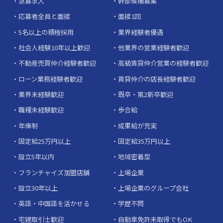
急募求人
幹部候補募集
応募者全員と面接
面接1回
5名以上の積極採用
業界経験者優遇
社会人経験10年以上歓迎
他業界の営業経験者歓迎
不動産売買仲介経験者歓迎
高級賃貸仲介営業の経験者歓迎
ローン業務経験者歓迎
賃貸仲介の店長経験者歓迎
業界未経験歓迎
既卒・第2新卒歓迎
職種未経験歓迎
歩合給
年俸制
成果給が充実
固定給25万円以上
固定給35万円以上
設立5年以内
地域密着型
フランチャイズ加盟店舗
上場企業
設立30年以上
上場企業のグループ会社
英語・中国語を活かせる
学歴不問
宅建取引士歓迎
自動車免許未取得でもOK