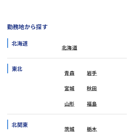
勤務地から探す
北海道
北海道
東北
青森
岩手
宮城
秋田
山形
福島
北関東
茨城
栃木