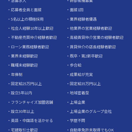
急募求人
幹部候補募集
応募者全員と面接
面接1回
5名以上の積極採用
業界経験者優遇
社会人経験10年以上歓迎
他業界の営業経験者歓迎
不動産売買仲介経験者歓迎
高級賃貸仲介営業の経験者歓迎
ローン業務経験者歓迎
賃貸仲介の店長経験者歓迎
業界未経験歓迎
既卒・第2新卒歓迎
職種未経験歓迎
歩合給
年俸制
成果給が充実
固定給25万円以上
固定給35万円以上
設立5年以内
地域密着型
フランチャイズ加盟店舗
上場企業
設立30年以上
上場企業のグループ会社
英語・中国語を活かせる
学歴不問
宅建取引士歓迎
自動車免許未取得でもOK