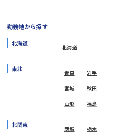
勤務地から探す
北海道
北海道
東北
青森
岩手
宮城
秋田
山形
福島
北関東
茨城
栃木