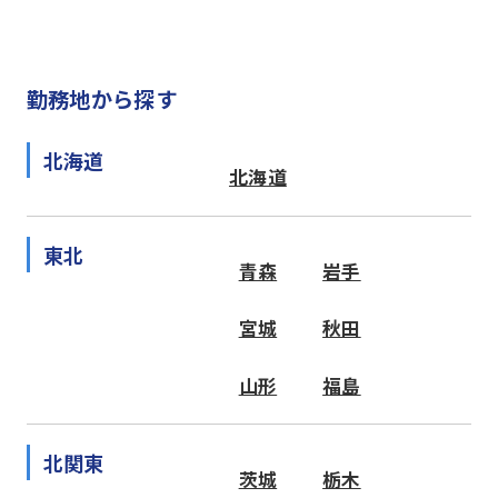
勤務地から探す
北海道
北海道
東北
青森
岩手
宮城
秋田
山形
福島
北関東
茨城
栃木