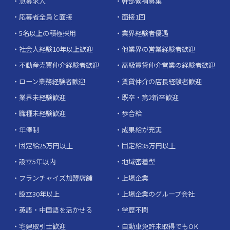
急募求人
幹部候補募集
応募者全員と面接
面接1回
5名以上の積極採用
業界経験者優遇
社会人経験10年以上歓迎
他業界の営業経験者歓迎
不動産売買仲介経験者歓迎
高級賃貸仲介営業の経験者歓迎
ローン業務経験者歓迎
賃貸仲介の店長経験者歓迎
業界未経験歓迎
既卒・第2新卒歓迎
職種未経験歓迎
歩合給
年俸制
成果給が充実
固定給25万円以上
固定給35万円以上
設立5年以内
地域密着型
フランチャイズ加盟店舗
上場企業
設立30年以上
上場企業のグループ会社
英語・中国語を活かせる
学歴不問
宅建取引士歓迎
自動車免許未取得でもOK