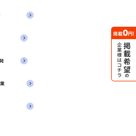
務
発
営業
者