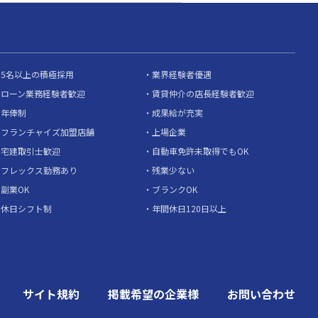
5名以上の積極採用
業界経験者優遇
ローン業務経験者歓迎
賃貸仲介の店長経験者歓迎
年俸制
成果給が充実
フランチャイズ加盟店舗
上場企業
宅建取引士歓迎
自動車免許未取得でもOK
フレックス勤務あり
残業少ない
副業OK
ブランクOK
休日シフト制
年間休日120日以上
サイト規約
掲載希望の企業様
お問い合わせ