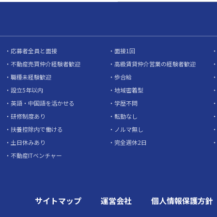
応募者全員と面接
面接1回
不動産売買仲介経験者歓迎
高級賃貸仲介営業の経験者歓迎
職種未経験歓迎
歩合給
設立5年以内
地域密着型
英語・中国語を活かせる
学歴不問
研修制度あり
転勤なし
扶養控除内で働ける
ノルマ無し
土日休みあり
完全週休2日
不動産ITベンチャー
サイトマップ
運営会社
個人情報保護方針