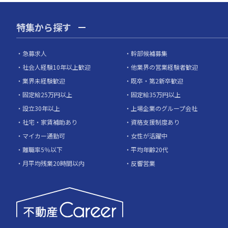
特集から探す
急募求人
幹部候補募集
社会人経験10年以上歓迎
他業界の営業経験者歓迎
業界未経験歓迎
既卒・第2新卒歓迎
固定給25万円以上
固定給35万円以上
設立30年以上
上場企業のグループ会社
社宅・家賃補助あり
資格支援制度あり
マイカー通勤可
女性が活躍中
離職率5％以下
平均年齢20代
月平均残業20時間以内
反響営業