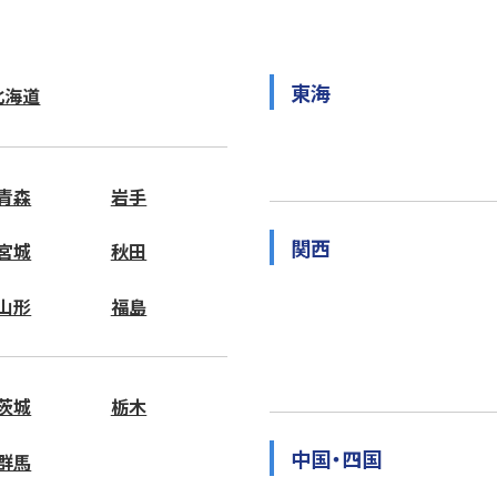
東海
北海道
青森
岩手
関西
宮城
秋田
山形
福島
茨城
栃木
中国・四国
群馬