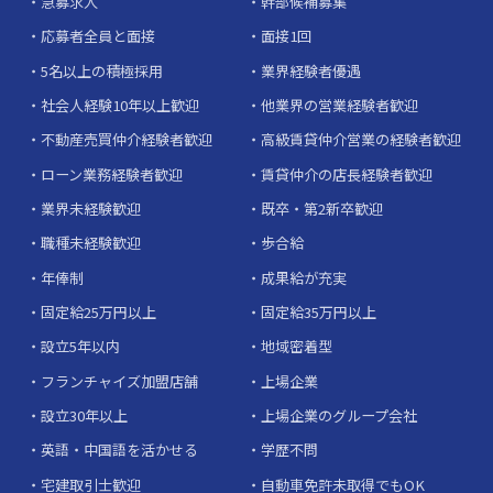
急募求人
幹部候補募集
応募者全員と面接
面接1回
5名以上の積極採用
業界経験者優遇
社会人経験10年以上歓迎
他業界の営業経験者歓迎
不動産売買仲介経験者歓迎
高級賃貸仲介営業の経験者歓迎
ローン業務経験者歓迎
賃貸仲介の店長経験者歓迎
業界未経験歓迎
既卒・第2新卒歓迎
職種未経験歓迎
歩合給
年俸制
成果給が充実
固定給25万円以上
固定給35万円以上
設立5年以内
地域密着型
フランチャイズ加盟店舗
上場企業
設立30年以上
上場企業のグループ会社
英語・中国語を活かせる
学歴不問
宅建取引士歓迎
自動車免許未取得でもOK