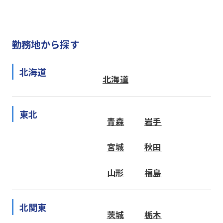
勤務地から探す
北海道
北海道
東北
青森
岩手
宮城
秋田
山形
福島
北関東
茨城
栃木