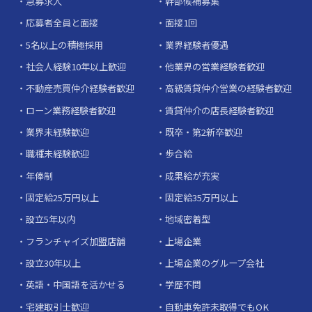
急募求人
幹部候補募集
応募者全員と面接
面接1回
5名以上の積極採用
業界経験者優遇
社会人経験10年以上歓迎
他業界の営業経験者歓迎
不動産売買仲介経験者歓迎
高級賃貸仲介営業の経験者歓迎
ローン業務経験者歓迎
賃貸仲介の店長経験者歓迎
業界未経験歓迎
既卒・第2新卒歓迎
職種未経験歓迎
歩合給
年俸制
成果給が充実
固定給25万円以上
固定給35万円以上
設立5年以内
地域密着型
フランチャイズ加盟店舗
上場企業
設立30年以上
上場企業のグループ会社
英語・中国語を活かせる
学歴不問
宅建取引士歓迎
自動車免許未取得でもOK