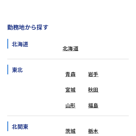
勤務地から探す
北海道
北海道
東北
青森
岩手
宮城
秋田
山形
福島
北関東
茨城
栃木