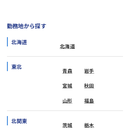
勤務地から探す
北海道
北海道
東北
青森
岩手
宮城
秋田
山形
福島
北関東
茨城
栃木