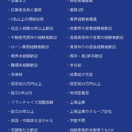
急募求人
幹部候補募集
応募者全員と面接
面接1回
5名以上の積極採用
業界経験者優遇
社会人経験10年以上歓迎
他業界の営業経験者歓迎
不動産売買仲介経験者歓迎
高級賃貸仲介営業の経験者歓迎
ローン業務経験者歓迎
賃貸仲介の店長経験者歓迎
業界未経験歓迎
既卒・第2新卒歓迎
職種未経験歓迎
歩合給
年俸制
成果給が充実
固定給25万円以上
固定給35万円以上
設立5年以内
地域密着型
フランチャイズ加盟店舗
上場企業
設立30年以上
上場企業のグループ会社
英語・中国語を活かせる
学歴不問
宅建取引士歓迎
自動車免許未取得でもOK