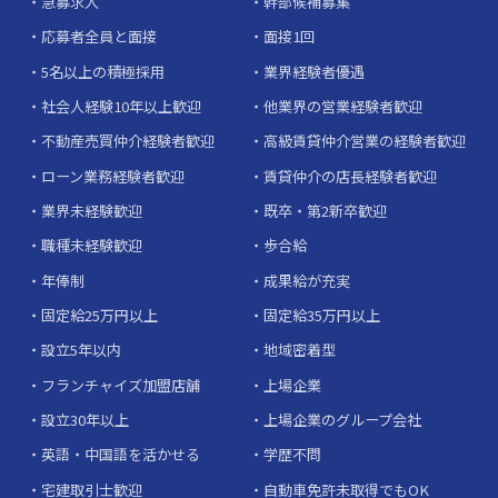
急募求人
幹部候補募集
応募者全員と面接
面接1回
5名以上の積極採用
業界経験者優遇
社会人経験10年以上歓迎
他業界の営業経験者歓迎
不動産売買仲介経験者歓迎
高級賃貸仲介営業の経験者歓迎
ローン業務経験者歓迎
賃貸仲介の店長経験者歓迎
業界未経験歓迎
既卒・第2新卒歓迎
職種未経験歓迎
歩合給
年俸制
成果給が充実
固定給25万円以上
固定給35万円以上
設立5年以内
地域密着型
フランチャイズ加盟店舗
上場企業
設立30年以上
上場企業のグループ会社
英語・中国語を活かせる
学歴不問
宅建取引士歓迎
自動車免許未取得でもOK