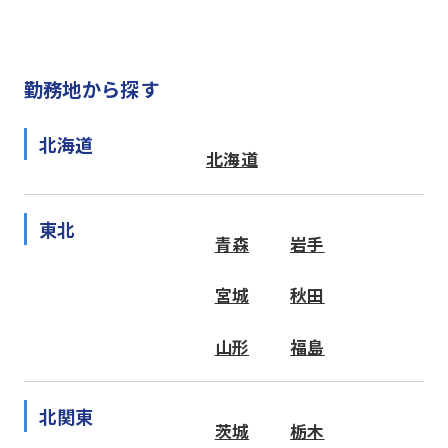
勤務地から探す
北海道
北海道
東北
青森
岩手
宮城
秋田
山形
福島
北関東
茨城
栃木