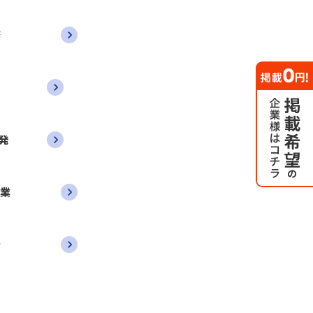
務
発
営業
者