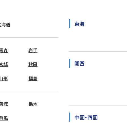
東海
北海道
青森
岩手
関西
宮城
秋田
山形
福島
茨城
栃木
中国・四国
群馬