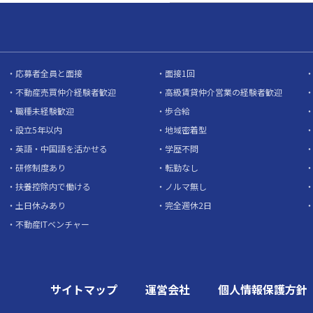
応募者全員と面接
面接1回
不動産売買仲介経験者歓迎
高級賃貸仲介営業の経験者歓迎
職種未経験歓迎
歩合給
設立5年以内
地域密着型
英語・中国語を活かせる
学歴不問
研修制度あり
転勤なし
扶養控除内で働ける
ノルマ無し
土日休みあり
完全週休2日
不動産ITベンチャー
サイトマップ
運営会社
個人情報保護方針