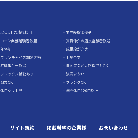
5名以上の積極採用
業界経験者優遇
ローン業務経験者歓迎
賃貸仲介の店長経験者歓迎
年俸制
成果給が充実
フランチャイズ加盟店舗
上場企業
宅建取引士歓迎
自動車免許未取得でもOK
フレックス勤務あり
残業少ない
副業OK
ブランクOK
休日シフト制
年間休日120日以上
サイト規約
掲載希望の企業様
お問い合わせ