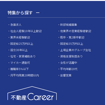
特集から探す
急募求人
幹部候補募集
社会人経験10年以上歓迎
他業界の営業経験者歓迎
業界未経験歓迎
既卒・第2新卒歓迎
固定給25万円以上
固定給35万円以上
設立30年以上
上場企業のグループ会社
社宅・家賃補助あり
資格支援制度あり
マイカー通勤可
女性が活躍中
離職率5％以下
平均年齢20代
月平均残業20時間以内
反響営業